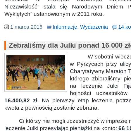
Niezawisłość” stała się Narodowym Dniem Pa
Wyklętych” ustanowionym w 2011 roku.
1 marca 2016
Informacje
,
Wydarzenia
14 k
Zebraliśmy dla Julki ponad 16 000 zł
W sobotni wieczór w
w Pyrzycach przy ulicy
Charytatywny Maraton 
którego zbieraliśmy pi
na leczenie Julci Fija
hojności uczestników
16.400,82 zł
. Na pierwszy etap leczenia potrz
kwota z pewnością zostanie zebrana.
Ci którzy nie mogli uczestniczyć w imprezie
leczenie Julki przesyłając pieniążki na konto:
66 1