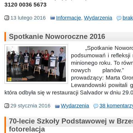
3120 0036 5673
13 lutego 2016
Informacje
,
Wydarzenia
bra
Spotkanie Noworoczne 2016
„Spotkanie Noworo
podsumowań i refleksji
minionego roku. To równ
nowych planów.”
prowadzący: Marta Gro
Lewandowski powitali g
która odbyła się w restauracji Salvador w dniu 29.
29 stycznia 2016
Wydarzenia
38 komentarz
70-lecie Szkoły Podstawowej w Brze
fotorelacja