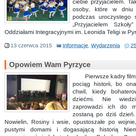
ciebie przyjacielem. T
osoby, które w dniu
podczas uroczystego s
„Przyjacielem Szkoł
Oddziałami Integracyjnymi im. Leonida Teligi w Py
13 czerwca 2015
Informacje
,
Wydarzenia
2
Opowiem Wam Pyrzyce
Pierwsze kadry filmu
pociąg historii, bo o
chwil, kiedy bohatero
dziećmi. Nie wiedz
zaprowadzi ich do m
zostaną po dziś dzień.
Nowielin, Rosiny i wsie, opustoszałe po wojnie
pustymi domami i dogasającą historią Niem