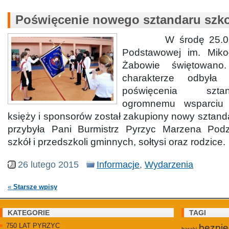
Poświęcenie nowego sztandaru szk
W środę 25.02.2
Podstawowej im. Miko
Żabowie świętowano
charakterze odbyła 
poświęcenia szta
ogromnemu wsparciu
księży i sponsorów został zakupiony nowy sztand
przybyła Pani Burmistrz Pyrzyc Marzena Podzi
szkół i przedszkoli gminnych, sołtysi oraz rodzice.
26 lutego 2015
Informacje
,
Wydarzenia
«
Starsze wpisy
KATEGORIE
TAGI
750 LAT PYRZYC
bezpi
baraki