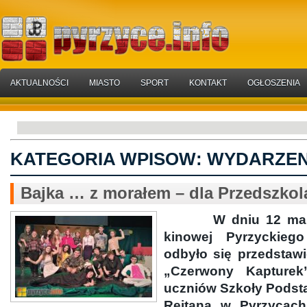
AKTUALNOŚCI
MIASTO
SPORT
KONTAKT
OGŁOSZENIA
KATEGORIA WPISOW:
WYDARZEN
Bajka … z morałem – dla Przedszko
W dniu 12 marca 
kinowej Pyrzyckieg
odbyło się przedstawie
„Czerwony Kapture
uczniów Szkoły Podsta
Rejtana w Pyrzycach