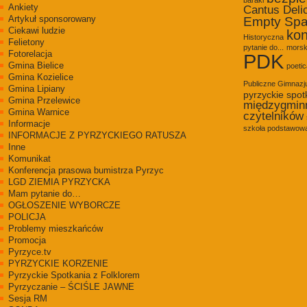
Ankiety
Cantus Deli
Artykuł sponsorowany
Empty Sp
Ciekawi ludzie
kon
Historyczna
Felietony
pytanie do...
morsk
Fotorelacja
PDK
Gmina Bielice
poetic
Gmina Kozielice
Publiczne Gimnaz
Gmina Lipiany
pyrzyckie spot
Gmina Przelewice
międzygmin
Gmina Warnice
czytelników
Informacje
szkoła podstawowa
INFORMACJE Z PYRZYCKIEGO RATUSZA
Inne
Komunikat
Konferencja prasowa bumistrza Pyrzyc
LGD ZIEMIA PYRZYCKA
Mam pytanie do…
OGŁOSZENIE WYBORCZE
POLICJA
Problemy mieszkańców
Promocja
Pyrzyce.tv
PYRZYCKIE KORZENIE
Pyrzyckie Spotkania z Folklorem
Pyrzyczanie – ŚCIŚLE JAWNE
Sesja RM