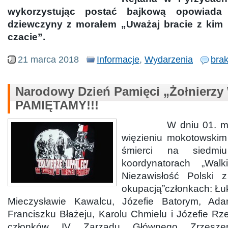
wykorzystując postać bajkową opowiada 
dziewczyny z morałem „Uważaj bracie z kim
czacie”.
21 marca 2018
Informacje
,
Wydarzenia
bra
Narodowy Dzień Pamięci „Żołnierzy
PAMIĘTAMY!!!
W dniu 01. marc
więzieniu mokotowski
śmierci na siedmiu
koordynatorach „Wa
Niezawisłość Polski
okupacją”członkach: Łu
Mieczysławie Kawalcu, Józefie Batorym, Ada
Franciszku Błażeju, Karolu Chmielu i Józefie Rz
członków IV Zarządu Głównego Zrzesze