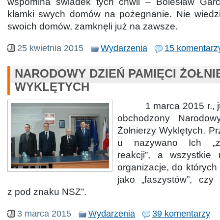
wspomina świadek tych chwil – Bolesław Garcz
klamki swych domów na pożegnanie. Nie wiedziel
swoich domów, zamknęli już na zawsze.
25 kwietnia 2015
Wydarzenia
15 komentarz
NARODOWY DZIEŃ PAMIĘCI ŻOŁNI
WYKLĘTYCH
1 marca 2015 r., już 
obchodzony Narodow
Żołnierzy Wyklętych. Pr
u nazywano Ich „za
reakcji”, a wszystkie 
organizacje, do których
jako „faszystów”, czy
z pod znaku NSZ”.
3 marca 2015
Wydarzenia
39 komentarzy