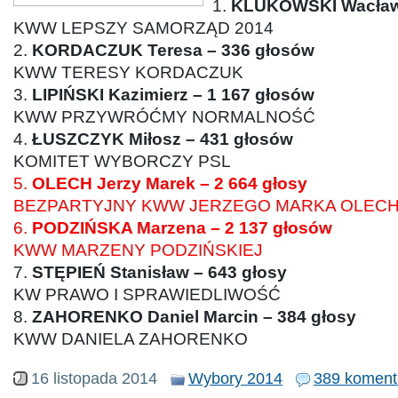
1.
KLUKOWSKI Wacław 
KWW LEPSZY SAMORZĄD 2014
2.
KORDACZUK Teresa – 336 głosów
KWW TERESY KORDACZUK
3.
LIPIŃSKI Kazimierz – 1 167 głosów
KWW PRZYWRÓĆMY NORMALNOŚĆ
4.
ŁUSZCZYK Miłosz – 431 głosów
KOMITET WYBORCZY PSL
5.
OLECH Jerzy Marek – 2 664 głosy
BEZPARTYJNY KWW JERZEGO MARKA OLEC
6.
PODZIŃSKA Marzena – 2 137 głosów
KWW MARZENY PODZIŃSKIEJ
7.
STĘPIEŃ Stanisław – 643 głosy
KW PRAWO I SPRAWIEDLIWOŚĆ
8.
ZAHORENKO Daniel Marcin – 384 głosy
KWW DANIELA ZAHORENKO
16 listopada 2014
Wybory 2014
389 koment