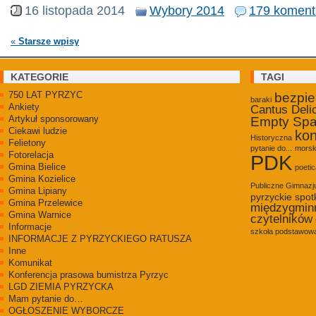
16 listopada 2014
Wybory 2014
179 koment
«
Starsze wpisy
KATEGORIE
TAGI
750 LAT PYRZYC
bezpi
baraki
Ankiety
Cantus Deli
Artykuł sponsorowany
Empty Sp
Ciekawi ludzie
kon
Historyczna
Felietony
pytanie do...
morsk
Fotorelacja
PDK
Gmina Bielice
poetic
Gmina Kozielice
Publiczne Gimnaz
Gmina Lipiany
pyrzyckie spot
Gmina Przelewice
międzygmin
Gmina Warnice
czytelników
Informacje
szkoła podstawowa
INFORMACJE Z PYRZYCKIEGO RATUSZA
Inne
Komunikat
Konferencja prasowa bumistrza Pyrzyc
LGD ZIEMIA PYRZYCKA
Mam pytanie do…
OGŁOSZENIE WYBORCZE