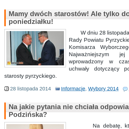
Mamy dwóch starostów! Ale tylko d
poniedziałku!
W dniu 28 listopada o
Rady Powiatu Pyrzycki
Komisarza Wyborczeg
Najważniejszym je
wprowadzony w czasi
uchwały dotyczący p
starosty pyrzyckiego.
28 listopada 2014
Informacje
,
Wybory 2014
Na jakie pytania nie chciała odpowi
Podzińska?
Na debatę, któr