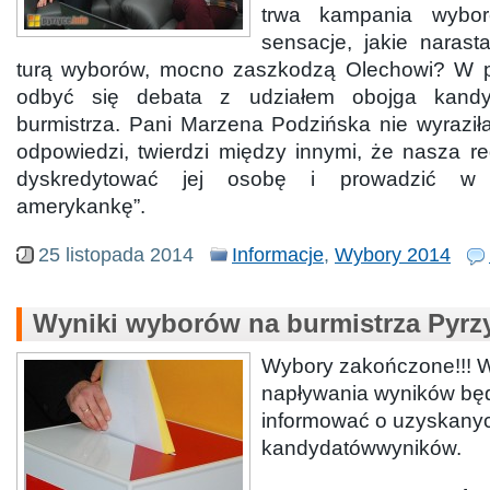
trwa kampania wybor
sensacje, jakie narast
turą wyborów, mocno zaszkodzą Olechowi? W po
odbyć się debata z udziałem obojga kand
burmistrza. Pani Marzena Podzińska nie wyraził
odpowiedzi, twierdzi między innymi, że nasza r
dyskredytować jej osobę i prowadzić w 
amerykankę”.
25 listopada 2014
Informacje
,
Wybory 2014
Wyniki wyborów na burmistrza Pyrz
Wybory zakończone!!! 
napływania wyników bę
informować o uzyskany
kandydatówwyników.