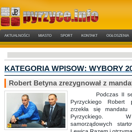
AKTUALNOŚCI
MIASTO
SPORT
KONTAKT
OGŁOSZENIA
KATEGORIA WPISOW:
WYBORY 2
Robert Betyna zrezygnował z manda
Podczas II sesji
Pyrzyckiego Robert 
zrzekła się mandatu
Pyrzyckiego. 
samorządowych start
Lewica Razem i otrzymał