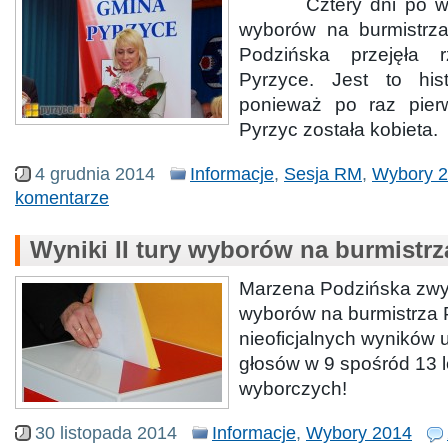
Cztery dni po wygr
wyborów na burmistrz
Podzińska przejęła
Pyrzyce. Jest to hi
ponieważ po raz pier
Pyrzyc została kobieta.
4 grudnia 2014
Informacje
,
Sesja RM
,
Wybory 
komentarze
Wyniki II tury wyborów na burmistrz
Marzena Podzińska zwyci
wyborów na burmistrza 
nieoficjalnych wyników 
głosów w 9 spośród 13 
wyborczych!
30 listopada 2014
Informacje
,
Wybory 2014