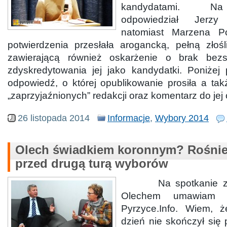
kandydatami. Na
odpowiedział Jerz
natomiast Marzena P
potwierdzenia przesłała arogancką, pełną złoś
zawierającą również oskarżenie o brak bezs
zdyskredytowania jej jako kandydatki. Poniżej 
odpowiedź, o której opublikowanie prosiła a tak
„zaprzyjaźnionych” redakcji oraz komentarz do jej
26 listopada 2014
Informacje
,
Wybory 2014
Olech świadkiem koronnym? Rośnie
przed drugą turą wyborów
Na spotkanie z J
Olechem umawiam s
Pyrzyce.Info. Wiem, ż
dzień nie skończył się 