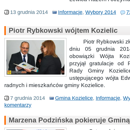
13 grudnia 2014
Informacje
,
Wybory 2014
7
Piotr Rybkowski wójtem Kozielic
Piotr Rybkowski zło
dniu 05 grudnia 201
obowiązki Wójta Koz
przyjął gratulacje od
Rady Gminy Kozielic
ustępującego wójta Edw
radnych i mieszkańców gminy Kozielice.
7 grudnia 2014
Gmina Kozielice
,
Informacje
,
Wy
komentarzy
Marzena Podzińska pokieruje Gminą