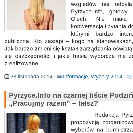
względów nie odbyła
Pyrzyce.Info, gotowy 
Olech. Nie miała 
konwersacja i pytania 
którymi bardzo inter
publiczna. Kto zastąpi – kogo na stanowiskach,
Jak bardzo zmieni się kształt zarządzania oświat
się oszczędności i jakie hasła wyborcze nie 
zrealizowane.
28 listopada 2014
Informacje
,
Wybory 2014
Pyrzyce.Info na czarnej liście Podziń
„Pracujmy razem” – fałsz?
Redakcja Pyrzyce.
propozycją zorganizowa
wyborów na burmistrza