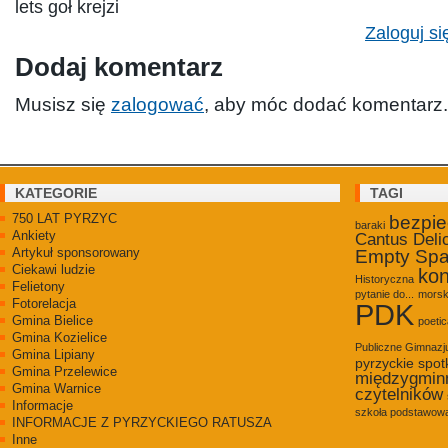
lets goł krejzi
Zaloguj si
Dodaj komentarz
Musisz się
zalogować
, aby móc dodać komentarz.
KATEGORIE
TAGI
750 LAT PYRZYC
bezpi
baraki
Ankiety
Cantus Deli
Artykuł sponsorowany
Empty Sp
Ciekawi ludzie
kon
Historyczna
Felietony
pytanie do...
morsk
Fotorelacja
PDK
Gmina Bielice
poetic
Gmina Kozielice
Publiczne Gimnaz
Gmina Lipiany
pyrzyckie spot
Gmina Przelewice
międzygmin
Gmina Warnice
czytelników
Informacje
szkoła podstawowa
INFORMACJE Z PYRZYCKIEGO RATUSZA
Inne