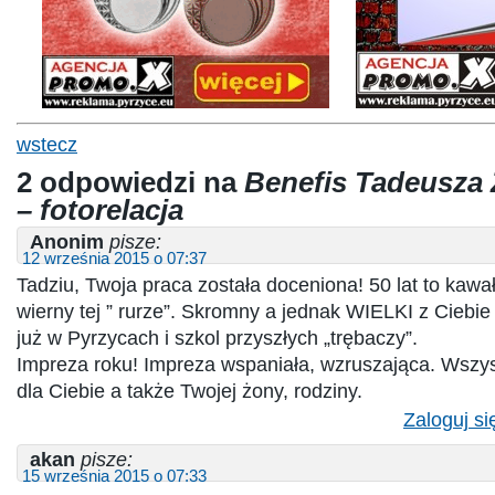
wstecz
2 odpowiedzi na
Benefis Tadeusza
– fotorelacja
Anonim
pisze:
12 września 2015 o 07:37
Tadziu, Twoja praca została doceniona! 50 lat to kawa
wierny tej ” rurze”. Skromny a jednak WIELKI z Ciebie
już w Pyrzycach i szkol przyszłych „trębaczy”.
Impreza roku! Impreza wspaniała, wzruszająca. Wszy
dla Ciebie a także Twojej żony, rodziny.
Zaloguj si
akan
pisze:
15 września 2015 o 07:33