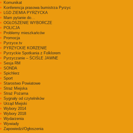
Komunikat
Konferencja prasowa bumistrza Pyrzyc
LGD ZIEMIA PYRZYCKA
Mam pytanie do…
OGŁOSZENIE WYBORCZE
POLICJA
Problemy mieszkańców
Promocja
Pyrzyce.tv
PYRZYCKIE KORZENIE
Pyrzyckie Spotkania z Folklorem
Pyrzyczanie – ŚCIŚLE JAWNE
Sesja RM
SONDA
Spichlerz
Sport
Starostwo Powiatowe
Straż Miejska
Straż Pożarna
Sygnały od czytelników
Urząd Miejski
Wybory 2014
Wybory 2018
Wydarzenia
Wywiady
Zapowiedzi/Ogłoszenia