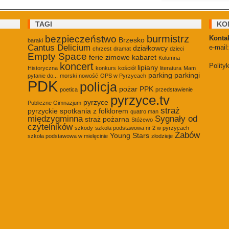
TAGI
KO
burmistrz
bezpieczeństwo
Kontak
Brzesko
baraki
Cantus Delicium
e-mail
działkowcy
chrzest
dramat
dzieci
Empty Space
ferie zimowe
kabaret
Kolumna
koncert
Polity
lipiany
Historyczna
konkurs
kościół
literatura
Mam
parking
parkingi
pytanie do...
morski
nowość
OPS w Pyrzycach
PDK
policja
pożar
PPK
poetica
przedstawienie
pyrzyce.tv
pyrzyce
Publiczne Gimnazjum
straż
pyrzyckie spotkania z folklorem
quatro man
międzygminna
Sygnały od
straż pożarna
Stóżewo
czytelników
szkody
szkoła podstawowa nr 2 w pyrzycach
Żabów
Young Stars
szkoła podstawowa w mielęcinie
złodzieje