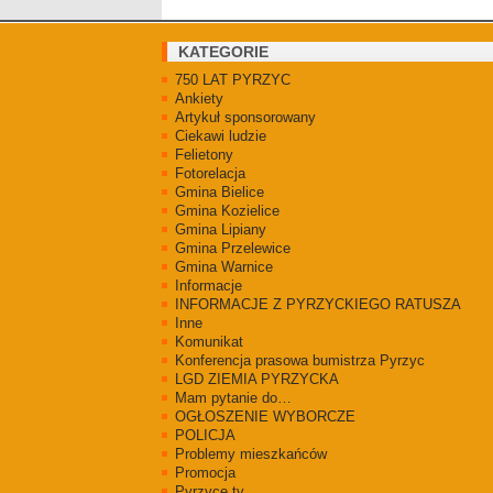
KATEGORIE
750 LAT PYRZYC
Ankiety
Artykuł sponsorowany
Ciekawi ludzie
Felietony
Fotorelacja
Gmina Bielice
Gmina Kozielice
Gmina Lipiany
Gmina Przelewice
Gmina Warnice
Informacje
INFORMACJE Z PYRZYCKIEGO RATUSZA
Inne
Komunikat
Konferencja prasowa bumistrza Pyrzyc
LGD ZIEMIA PYRZYCKA
Mam pytanie do…
OGŁOSZENIE WYBORCZE
POLICJA
Problemy mieszkańców
Promocja
Pyrzyce.tv