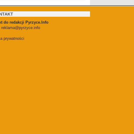
NTAKT
t do redakcji Pyrzyce.Info
:
reklama@pyrzyce.info
ka prywatności