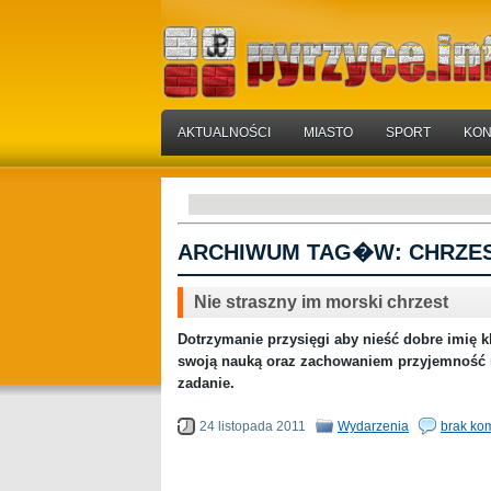
AKTUALNOŚCI
MIASTO
SPORT
KON
ARCHIWUM TAG�W:
CHRZE
Nie straszny im morski chrzest
Dotrzymanie przysięgi aby nieść dobre imię k
swoją nauką oraz zachowaniem przyjemność r
zadanie.
24 listopada 2011
Wydarzenia
brak ko