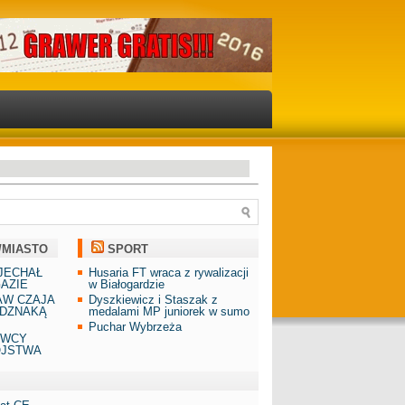
/MIASTO
SPORT
JECHAŁ
Husaria FT wraca z rywalizacji
AZIE
w Białogardzie
AW CZAJA
Dyszkiewicz i Staszak z
DZNAKĄ
medalami MP juniorek w sumo
Puchar Wybrzeża
AWCY
ÓJSTWA