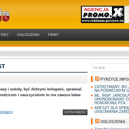
TAKT
OGŁOSZENIA
FIRMY
ST
PYRZYCE.INFO
ZATRZYMANY, BO 
lasy i szkoły, być dobrymi kolegami, sprawiać
NA PODWÓJNYM G
odzicom i nauczycielom to nie zawsze łatwe
MŁ. INSP. JAROSŁ
UHONOROWANY O
HONOROWĄ PCK
ARESZT DLA SPR
USIŁOWANIA ZAB
mentarzy
CZYTAJ WIĘCEJ
OGŁOSZENIA