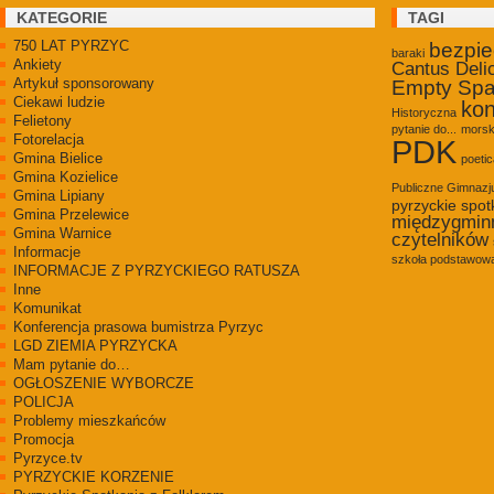
KATEGORIE
TAGI
750 LAT PYRZYC
bezpi
baraki
Ankiety
Cantus Deli
Artykuł sponsorowany
Empty Sp
Ciekawi ludzie
kon
Historyczna
Felietony
pytanie do...
morsk
Fotorelacja
PDK
Gmina Bielice
poetic
Gmina Kozielice
Publiczne Gimnaz
Gmina Lipiany
pyrzyckie spot
Gmina Przelewice
międzygmin
Gmina Warnice
czytelników
Informacje
szkoła podstawowa
INFORMACJE Z PYRZYCKIEGO RATUSZA
Inne
Komunikat
Konferencja prasowa bumistrza Pyrzyc
LGD ZIEMIA PYRZYCKA
Mam pytanie do…
OGŁOSZENIE WYBORCZE
POLICJA
Problemy mieszkańców
Promocja
Pyrzyce.tv
PYRZYCKIE KORZENIE