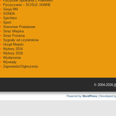
Pyrzyckie Spotkania z Folklorem
Pyrzyczanie – ŚCIŚLE JAWNE
Sesja RM
SONDA
Spichlerz
Sport
Starostwo Powiatowe
Straż Miejska
Straż Pożarna
Sygnały od czytelników
Urząd Miejski
Wybory 2014
Wybory 2018
Wydarzenia
Wywiady
Zapowiedzi/Ogłoszenia
© 2004-2026
A
Powered by
WordPress
| Developed 