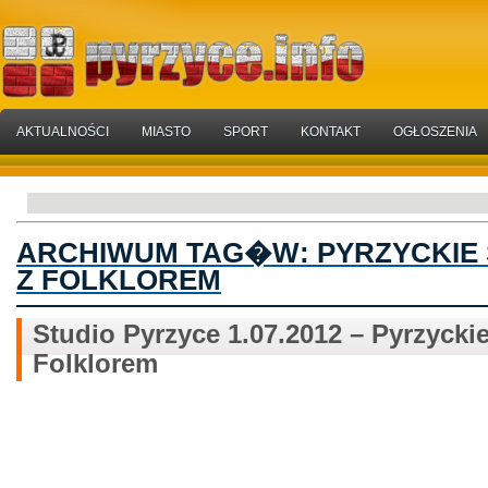
AKTUALNOŚCI
MIASTO
SPORT
KONTAKT
OGŁOSZENIA
ARCHIWUM TAG�W:
PYRZYCKIE
Z FOLKLOREM
Studio Pyrzyce 1.07.2012 – Pyrzycki
Folklorem