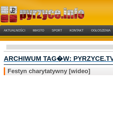
AKTUALNOŚCI
MIASTO
SPORT
KONTAKT
OGŁOSZENIA
ARCHIWUM TAG�W:
PYRZYCE.T
Festyn charytatywny [wideo]