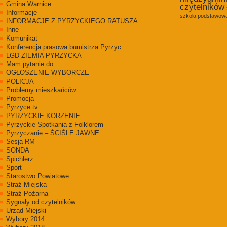
Gmina Warnice
czytelników
Informacje
szkoła podstawowa
INFORMACJE Z PYRZYCKIEGO RATUSZA
Inne
Komunikat
Konferencja prasowa bumistrza Pyrzyc
LGD ZIEMIA PYRZYCKA
Mam pytanie do…
OGŁOSZENIE WYBORCZE
POLICJA
Problemy mieszkańców
Promocja
Pyrzyce.tv
PYRZYCKIE KORZENIE
Pyrzyckie Spotkania z Folklorem
Pyrzyczanie – ŚCIŚLE JAWNE
Sesja RM
SONDA
Spichlerz
Sport
Starostwo Powiatowe
Straż Miejska
Straż Pożarna
Sygnały od czytelników
Urząd Miejski
Wybory 2014