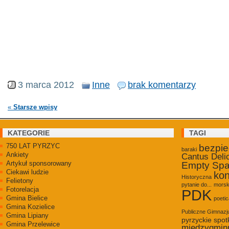
3 marca 2012
Inne
brak komentarzy
«
Starsze wpisy
KATEGORIE
TAGI
750 LAT PYRZYC
bezpi
baraki
Ankiety
Cantus Deli
Artykuł sponsorowany
Empty Sp
Ciekawi ludzie
kon
Historyczna
Felietony
pytanie do...
morsk
Fotorelacja
PDK
Gmina Bielice
poetic
Gmina Kozielice
Publiczne Gimnaz
Gmina Lipiany
pyrzyckie spot
Gmina Przelewice
międzygmin