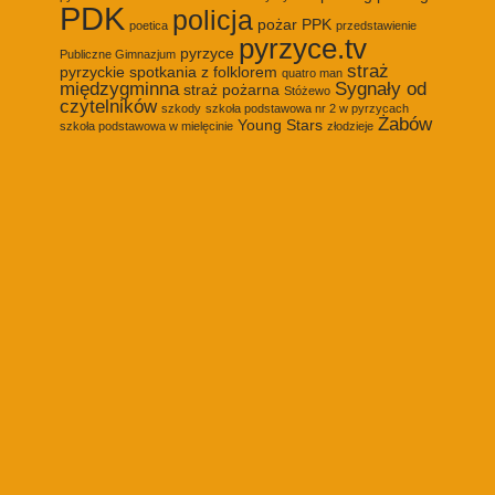
PDK
policja
pożar
PPK
poetica
przedstawienie
pyrzyce.tv
pyrzyce
Publiczne Gimnazjum
straż
pyrzyckie spotkania z folklorem
quatro man
międzygminna
Sygnały od
straż pożarna
Stóżewo
czytelników
szkody
szkoła podstawowa nr 2 w pyrzycach
Żabów
Young Stars
szkoła podstawowa w mielęcinie
złodzieje