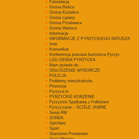
Fotorelacja
Gmina Bielice
Gmina Kozielice
Gmina Lipiany
Gmina Przelewice
Gmina Warnice
Informacje
INFORMACJE Z PYRZYCKIEGO RATUSZA
Inne
Komunikat
Konferencja prasowa bumistrza Pyrzyc
LGD ZIEMIA PYRZYCKA
Mam pytanie do…
OGŁOSZENIE WYBORCZE
POLICJA
Problemy mieszkańców
Promocja
Pyrzyce.tv
PYRZYCKIE KORZENIE
Pyrzyckie Spotkania z Folklorem
Pyrzyczanie – ŚCIŚLE JAWNE
Sesja RM
SONDA
Spichlerz
Sport
Starostwo Powiatowe
Straż Miejska