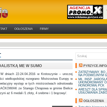
TAKT
OGŁOSZENIA
FIRMY
T
DALISTKĄ ME W SUMO
PYRZYCE.INFO
ZATRZYMANY, BO 
h 22-24.04.2016 w Krotoszynie – uroczej
NA PODWÓJNYM G
ści wielkopolskiej rozegrano Mistrzostwa Europy w
MŁ. INSP. JAROSŁ
UHONOROWANY O
elacyjny występ w tych mistrzostwach odnotowała
HONOROWĄ PCK
MAĆKOWIAK ze Starego Chrapowa w gminie Bielice
ARESZT DLA SPR
USIŁOWANIA ZAB
yni aż 6 medali /1 złoty, 4 srebrne i 1 brązowy/.
OGŁOSZENIA