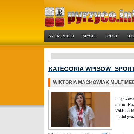
AKTUALNOŚCI
MIASTO
SPORT
KON
KATEGORIA WPISOW:
SPOR
WIKTORIA MAĆKOWIAK MULTIME
W dniac
miejscowo
sumo. Rew
Wiktoria 
– zdobywcz