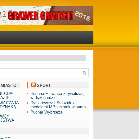
/MIASTO
SPORT
JECHAŁ
Husaria FT wraca z rywalizacji
AZIE
w Białogardzie
AW CZAJA
Dyszkiewicz i Staszak z
DZNAKĄ
medalami MP juniorek w sumo
Puchar Wybrzeża
AWCY
ÓJSTWA