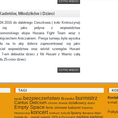
CZYTAJ WIĘCEJ
Kadetów, Młodzików i Dzieci
16 do dalekiego Cieszkowa ( koło Krotoszyna)
a się jako jedyna z województwa
opomorskiego ekipa Husaria Fight Team wraz z
Wojciechem Antczakiem. Presja turnieju była wysoka
du na to aby dobrze zaprezentować się jako
iciel województwa oraz wśród szeregów Husarii
 7-em debiutów dzieci z filii Husarii z Warnic całą
ła 25-cioro dzieci.
CZYTAJ WIĘCEJ
TAGI
KO
burmistrz
bezpieczeństwo
Kontak
Brzesko
baraki
Cantus Delicium
e-mail
działkowcy
chrzest
dramat
dzieci
Empty Space
ferie zimowe
kabaret
Kolumna
koncert
Polity
lipiany
Historyczna
konkurs
kościół
literatura
Mam
parking
parkingi
pytanie do...
morski
nowość
OPS w Pyrzycach