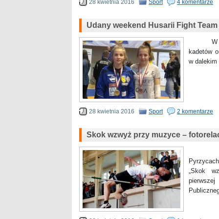
28 kwietnia 2016
Sport
4 komentarze
Udany weekend Husarii Fight Team
W dniach
kadetów o
w dalekim
28 kwietnia 2016
Sport
2 komentarze
Skok wzwyż przy muzyce – fotorela
22 kwie
Pyrzycach
„Skok wz
pierwszej
Publiczne