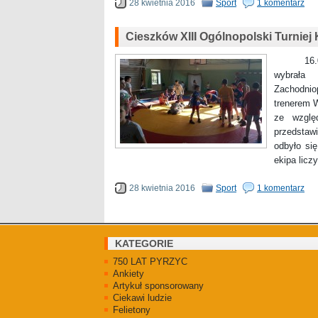
28 kwietnia 2016
Sport
1 komentarz
Cieszków XIII Ogólnopolski Turniej 
16.04.20
wybrał
Zachodni
trenerem 
ze wzglę
przedstaw
odbyło się
ekipa liczy
28 kwietnia 2016
Sport
1 komentarz
KATEGORIE
750 LAT PYRZYC
Ankiety
Artykuł sponsorowany
Ciekawi ludzie
Felietony