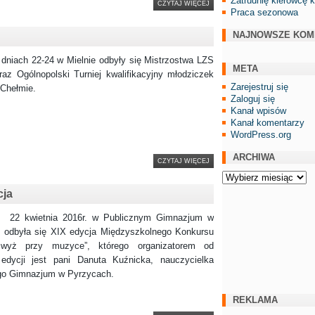
Zatrudnię kierowcę 
CZYTAJ WIĘCEJ
Praca sezonowa
NAJNOWSZE KOM
 22-24 w Mielnie odbyły się Mistrzostwa LZS
META
raz Ogólnopolski Turniej kwalifikacyjny młodziczek
Zarejestruj się
 Chełmie.
Zaloguj się
Kanał wpisów
Kanał komentarzy
WordPress.org
ARCHIWA
CZYTAJ WIĘCEJ
Archiwa
cja
tnia 2016r. w Publicznym Gimnazjum w
 odbyła się XIX edycja Międzyszkolnego Konkursu
wyż przy muzyce”, którego organizatorem od
 edycji jest pani Danuta Kuźnicka, nauczycielka
go Gimnazjum w Pyrzycach.
REKLAMA