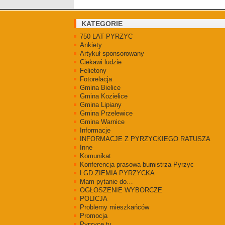
KATEGORIE
750 LAT PYRZYC
Ankiety
Artykuł sponsorowany
Ciekawi ludzie
Felietony
Fotorelacja
Gmina Bielice
Gmina Kozielice
Gmina Lipiany
Gmina Przelewice
Gmina Warnice
Informacje
INFORMACJE Z PYRZYCKIEGO RATUSZA
Inne
Komunikat
Konferencja prasowa bumistrza Pyrzyc
LGD ZIEMIA PYRZYCKA
Mam pytanie do…
OGŁOSZENIE WYBORCZE
POLICJA
Problemy mieszkańców
Promocja
Pyrzyce.tv