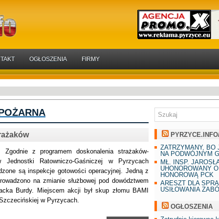
TAKT
OGŁOSZENIA
FIRMY
 POŻARNA
trażaków
PYRZYCE.INFO
ZATRZYMANY, BO 
 z programem doskonalenia strażaków-
NA PODWÓJNYM G
ów Jednostki Ratowniczo-Gaśniczej w Pyrzycach
MŁ. INSP. JAROSŁ
UHONOROWANY O
dzone są inspekcje gotowości operacyjnej. Jedną z
HONOROWĄ PCK
prowadzono na zmianie służbowej pod dowództwem
ARESZT DLA SPR
USIŁOWANIA ZAB
Jacka Burdy. Miejscem akcji był skup złomu BAMI
 Szczecińskiej w Pyrzycach.
OGŁOSZENIA