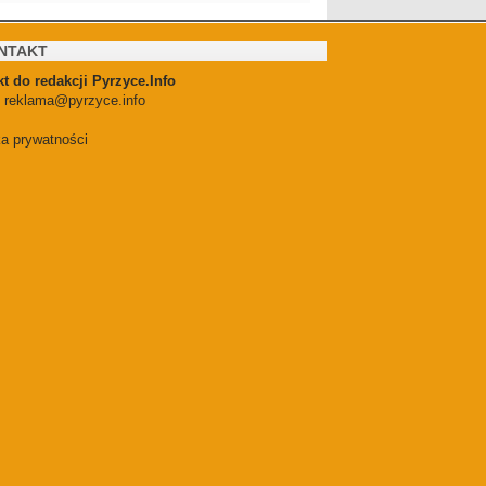
NTAKT
t do redakcji Pyrzyce.Info
:
reklama@pyrzyce.info
ka prywatności