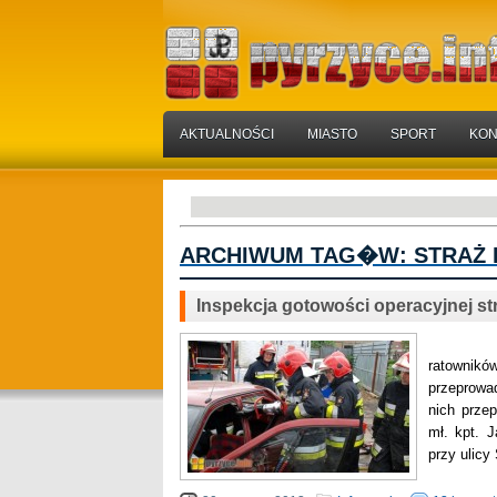
AKTUALNOŚCI
MIASTO
SPORT
KON
ARCHIWUM TAG�W:
STRAŻ
Inspekcja gotowości operacyjnej s
Zgodnie
ratownik
przeprowa
nich prze
mł. kpt. 
przy ulicy