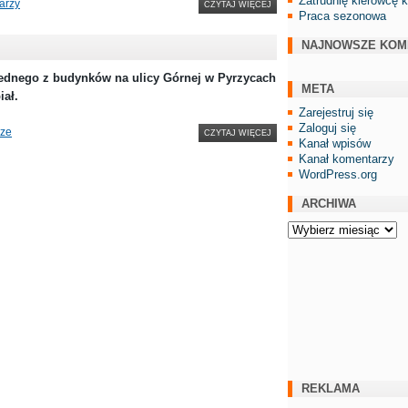
Zatrudnię kierowcę 
arzy
CZYTAJ WIĘCEJ
Praca sezonowa
NAJNOWSZE KOM
dnego z budynków na ulicy Górnej w Pyrzycach
META
iał.
Zarejestruj się
Zaloguj się
rze
CZYTAJ WIĘCEJ
Kanał wpisów
Kanał komentarzy
WordPress.org
ARCHIWA
Archiwa
REKLAMA