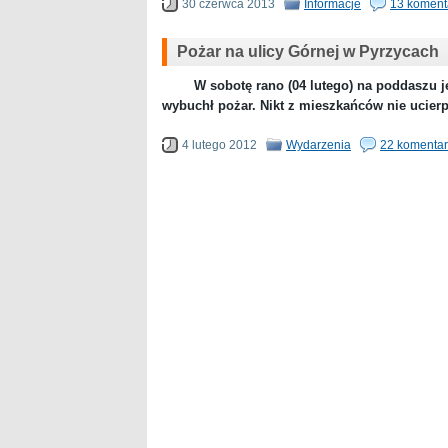
30 czerwca 2013
Informacje
13 koment
Pożar na ulicy Górnej w Pyrzycach
W sobotę rano (04 lutego) na poddaszu je
wybuchł pożar. Nikt z mieszkańców nie ucierp
4 lutego 2012
Wydarzenia
22 komenta