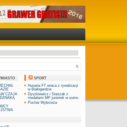
/MIASTO
SPORT
JECHAŁ
Husaria FT wraca z rywalizacji
AZIE
w Białogardzie
AW CZAJA
Dyszkiewicz i Staszak z
DZNAKĄ
medalami MP juniorek w sumo
Puchar Wybrzeża
AWCY
ÓJSTWA