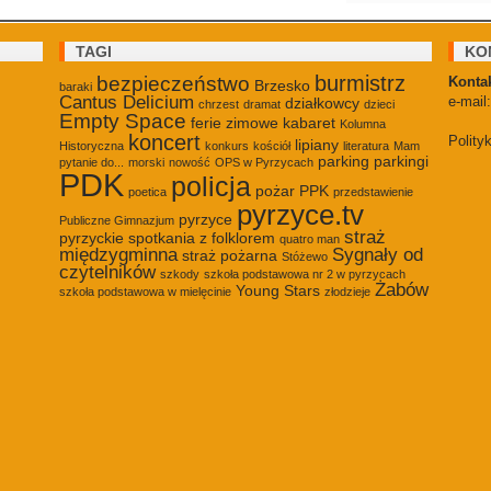
TAGI
KO
burmistrz
bezpieczeństwo
Kontak
Brzesko
baraki
Cantus Delicium
e-mail
działkowcy
chrzest
dramat
dzieci
Empty Space
ferie zimowe
kabaret
Kolumna
koncert
Polity
lipiany
Historyczna
konkurs
kościół
literatura
Mam
parking
parkingi
pytanie do...
morski
nowość
OPS w Pyrzycach
PDK
policja
pożar
PPK
poetica
przedstawienie
pyrzyce.tv
pyrzyce
Publiczne Gimnazjum
straż
pyrzyckie spotkania z folklorem
quatro man
międzygminna
Sygnały od
straż pożarna
Stóżewo
czytelników
szkody
szkoła podstawowa nr 2 w pyrzycach
Żabów
Young Stars
szkoła podstawowa w mielęcinie
złodzieje