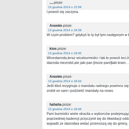
....
pisze:
13 grudnia 2014 o 15:58
I powoli się zaczyna.
Anonim
pisze:
13 grudnia 2014 o 18:38
W czym problem? gdybyś to ty był tym następnym w k
ktos
pisze:
13 grudnia 2014 o 18:40
Wicestarosta,teraz wiceburmistrz i tak to powoli lec
starosta niezrobil,ale jaki pan [moze pani]taki kram…
Anonim
pisze:
13 grudnia 2014 o 18:43
Jeśli ktoś rezygnuje z mandatu radnego powinno się 
zrobił on sam i podzielić mandaty na nowo.
hahaha
pisze:
13 grudnia 2014 o 18:46
Pani burmistrz wiele straciła u wyborców podejmując 
poprzedniej kadencji przyczynił się do likwidacji odd
wypadli ze starostwa widać przenoszą się do gminy,