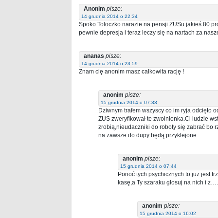
Anonim
pisze:
14 grudnia 2014 o 22:34
Spoko Toloczko narazie na pensji ZUSu jakieś 80 pro
pewnie depresja i teraz leczy się na nartach za nas
ananas
pisze:
14 grudnia 2014 o 23:59
Znam cię anonim masz calkowita rację !
anonim
pisze:
15 grudnia 2014 o 07:33
Dziwnym trafem wszyscy co im ryja odcięto o
ZUS zweryfikował te zwolnionka.Ci ludzie wst
zrobią,nieudaczniki do roboty się zabrać bo rz
na zawsze do dupy będą przyklejone.
anonim
pisze:
15 grudnia 2014 o 07:44
Ponoć tych psychicznych to już jest 
kasę,a Ty szaraku głosuj na nich i z…
anonim
pisze:
15 grudnia 2014 o 16:02