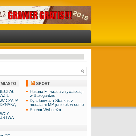
/MIASTO
SPORT
JECHAŁ
Husaria FT wraca z rywalizacji
AZIE
w Białogardzie
AW CZAJA
Dyszkiewicz i Staszak z
DZNAKĄ
medalami MP juniorek w sumo
Puchar Wybrzeża
AWCY
ÓJSTWA