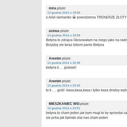
mira
pisze:
13 grudnia 2014 o 19:00
o Ariel siemanko 😀 powodzenia TRENERZE ZŁOTY
asinus
pisze:
13 grudnia 2014 o 19:56
Betyna to zdrajca Głosowałam na niego jako na radne
Brzydzę sie teraz tobom panie Betyna
Anonim
pisze:
13 grudnia 2014 o 20:36
betyna k…. golasie!
Anonim
pisze:
13 grudnia 2014 o 20:43
to k….. gość -kasa,kasa,kasa i tylko kasa drodzy wyb
MIESZKANIEC WSI
pisze:
13 grudnia 2014 o 23:51
betyna to cham jeden jak bym mugl to by sprzedal cal
sie pcha jak lipinski olal nas cham jeden