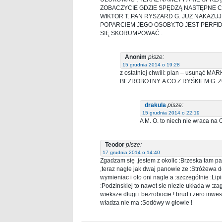
ZOBACZYCIE GDZIE SPĘDZĄ NASTĘPNE CZ
WIKTOR T..PAN RYSZARD G. JUŻ NAKAZU
POPARCIEM JEGO OSOBY.TO JEST PERFIDIA
SIĘ SKORUMPOWAĆ .
Anonim
pisze:
15 grudnia 2014 o 19:28
z ostatniej chwili: plan – usunąć M
BEZROBOTNY. A CO Z RYŚKIEM G.
drakula
pisze:
15 grudnia 2014 o 22:19
A M. O. to niech nie wraca na 
Teodor
pisze:
17 grudnia 2014 o 14:40
Zgadzam się ,jestem z okolic :Brzeska tam pa
,teraz nagle jak dwaj panowie ze :Stróżewa d
wymieniac i oto oni nagle a :szczególnie :L
:Podzinskiej to nawet sie niezle układa w :z
wieksze długi i bezrobocie ! brud i zero inwes
władza nie ma :Sodówy w głowie !