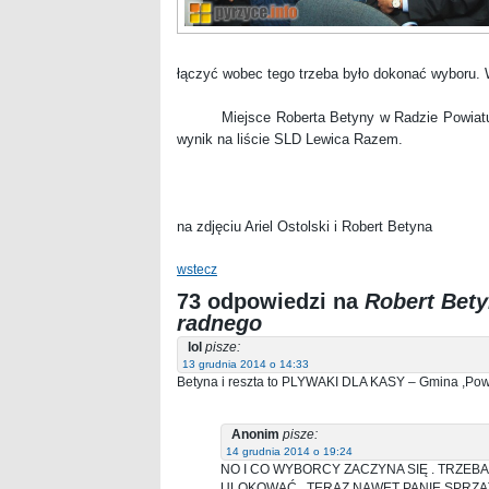
łączyć wobec tego trzeba było dokonać wyboru. 
Miejsce Roberta Betyny w Radzie Powiatu Pyrz
wynik na liście SLD Lewica Razem.
na zdjęciu Ariel Ostolski i Robert Betyna
wstecz
73 odpowiedzi na
Robert Bet
radnego
lol
pisze:
13 grudnia 2014 o 14:33
Betyna i reszta to PLYWAKI DLA KASY – Gmina ,Pow
Anonim
pisze:
14 grudnia 2014 o 19:24
NO I CO WYBORCY ZACZYNA SIĘ . TRZEB
ULOKOWAĆ , TERAZ NAWET PANIE SPRZĄ