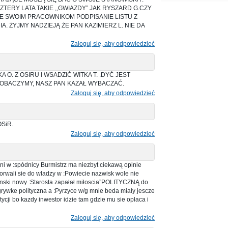
TERY LATA TAKIE ,,GWIAZDY” JAK RYSZARD G.CZY
JE SWOIM PRACOWNIKOM PODPISANIE LISTU Z
. ŻYJMY NADZIEJĄ ŻE PAN KAZIMIERZ L. NIE DA
Zaloguj się, aby odpowiedzieć
ARKA O. Z OSIRU I WSADZIĆ WITKA T. .DYĆ JEST
 ZOBACZYMY, NASZ PAN KAZAŁ WYBACZAĆ.
Zaloguj się, aby odpowiedzieć
OSiR.
Zaloguj się, aby odpowiedzieć
ni w :spódnicy Burmistrz ma niezbyt ciekawą opinie
orwali sie do władzy w :Powiecie nazwisk wole nie
ipinski nowy :Starosta zapałał miłoscia”POLITYCZNĄ do
agrywke polityczna a :Pyrzyce w/g mnie beda miały jescze
tycji bo kazdy inwestor idzie tam gdzie mu sie opłaca i
Zaloguj się, aby odpowiedzieć