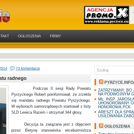
TAKT
OGŁOSZENIA
FIRMY
2014
73 komentarze
atu radnego
PYRZYCE.INFO
Podczas II sesji Rady Powiatu
ZATRZYMANY, BO 
NA PODWÓJNYM G
Pyrzyckiego Robert poinformował, że zrzekła
MŁ. INSP. JAROSŁ
się mandatu radnego Powiatu Pyrzyckiego.
UHONOROWANY O
W wyborach samorządowych startował z listy
HONOROWĄ PCK
ARESZT DLA SPR
SLD Lewica Razem i otrzymał 344 głosy.
USIŁOWANIA ZAB
Decyzja ta związana jest z objęciem
OGŁOSZENIA
przez Betynę stanowiska wiceburmistrza