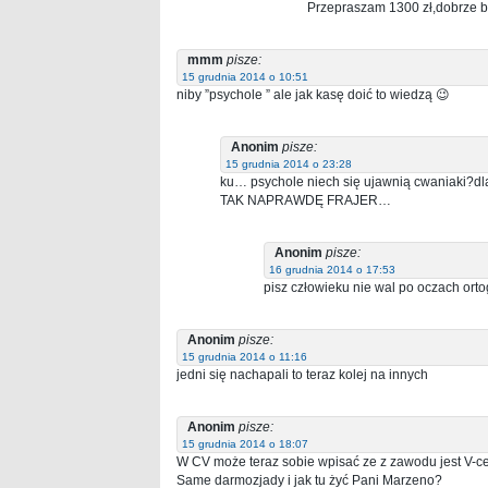
Przepraszam 1300 zł,dobrze by
mmm
pisze:
15 grudnia 2014 o 10:51
niby ”psychole ” ale jak kasę doić to wiedzą 😉
Anonim
pisze:
15 grudnia 2014 o 23:28
ku… psychole niech się ujawnią cwaniaki?dl
TAK NAPRAWDĘ FRAJER…
Anonim
pisze:
16 grudnia 2014 o 17:53
pisz człowieku nie wal po oczach ortog
Anonim
pisze:
15 grudnia 2014 o 11:16
jedni się nachapali to teraz kolej na innych
Anonim
pisze:
15 grudnia 2014 o 18:07
W CV może teraz sobie wpisać ze z zawodu jest V-c
Same darmozjady i jak tu żyć Pani Marzeno?