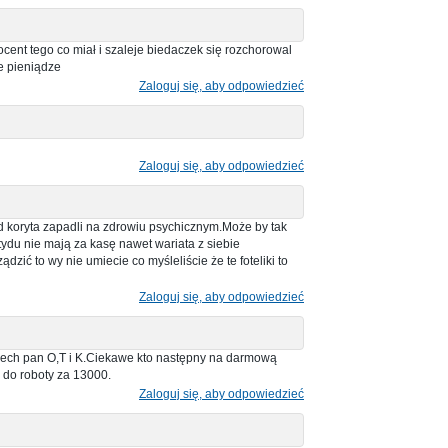
cent tego co miał i szaleje biedaczek się rozchorowal
ze pieniądze
Zaloguj się, aby odpowiedzieć
Zaloguj się, aby odpowiedzieć
d koryta zapadli na zdrowiu psychicznym.Może by tak
ydu nie mają za kasę nawet wariata z siebie
ądzić to wy nie umiecie co myśleliście że te foteliki to
Zaloguj się, aby odpowiedzieć
trzech pan O,T i K.Ciekawe kto następny na darmową
. do roboty za 13000.
Zaloguj się, aby odpowiedzieć