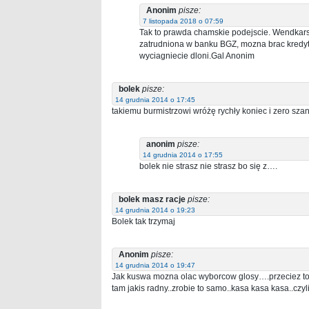
Anonim
pisze:
7 listopada 2018 o 07:59
Tak to prawda chamskie podejscie. Wendkarst
zatrudniona w banku BGZ, mozna brac kredyt
wyciagniecie dloni.Gal Anonim
bolek
pisze:
14 grudnia 2014 o 17:45
takiemu burmistrzowi wróżę rychły koniec i zero szan
anonim
pisze:
14 grudnia 2014 o 17:55
bolek nie strasz nie strasz bo się z….
bolek masz racje
pisze:
14 grudnia 2014 o 19:23
Bolek tak trzymaj
Anonim
pisze:
14 grudnia 2014 o 19:47
Jak kuswa mozna olac wyborcow glosy….przeciez to k
tam jakis radny..zrobie to samo..kasa kasa kasa..czy