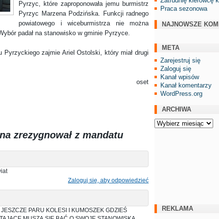
Zatrudnię kierowcę 
Pyrzyc, które zaproponowała jemu burmistrz
Praca sezonowa
Pyrzyc Marzena Podzińska. Funkcji radnego
powiatowego i wiceburmistrza nie można
NAJNOWSZE KOM
Wybór padał na stanowisko w gminie Pyrzyce.
META
yckiego zajmie Ariel Ostolski, który miał drugi
Zarejestruj się
Zaloguj się
Kanał wpisów
oset
Kanał komentarzy
WordPress.org
ARCHIWA
Archiwa
yna zrezygnował z mandatu
iat
Zaloguj się, aby odpowiedzieć
REKLAMA
A JESZCZE PARU KOLESI I KUMOSZEK GDZIEŚ
TAJĄCE MUSZĄ SIĘ BAĆ O SWOJE STANOWISKA .