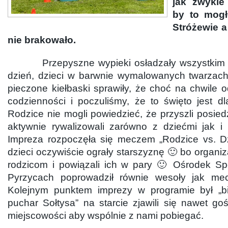
jak zwykle
by to mogł
Stróżewie a
nie brakowało.
Przepyszne wypieki osładzały wszystkim te
dzień, dzieci w barwnie wymalowanych twarzach
pieczone kiełbaski sprawiły, że choć na chwile 
codzienności i poczuliśmy, że to święto jest d
Rodzice nie mogli powiedzieć, że przyszli posiedz
aktywnie rywalizowali zarówno z dziećmi jak i
Impreza rozpoczęła się meczem „Rodzice vs. Dz
dzieci oczywiście ograły starszyznę 🙂 bo organizat
rodzicom i powiązali ich w pary 🙂 Ośrodek Spo
Pyrzycach poprowadził równie wesoły jak mec
Kolejnym punktem imprezy w programie był „b
puchar Sołtysa” na starcie zjawili się nawet go
miejscowości aby wspólnie z nami pobiegać.