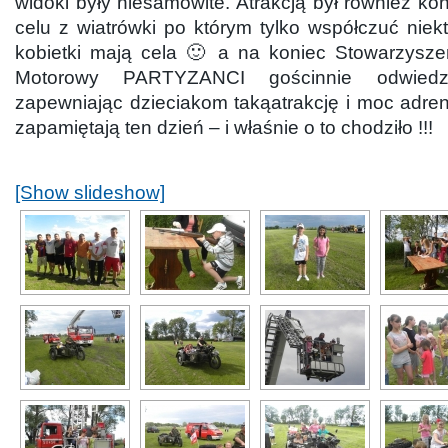
widoki były niesamowite. Atrakcją był również kon
celu z wiatrówki po którym tylko współczuć nie
kobietki mają cela 🙂 a na koniec Stowarzyszen
Motorowy PARTYZANCI gościnnie odwiedzi
zapewniając dzieciakom takąatrakcję i moc adren
zapamiętają ten dzień – i właśnie o to chodziło !!!
[Show slideshow]