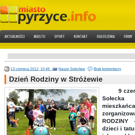
AKTUALNOŚCI
MIASTO
SPORT
KONTAKT
OGŁOSZENIA
FIRMY
13 czerwca 2012, 10:46
Nasze Sołectwa
Brak komentarzy
Dzień Rodziny w Stróżewie
9 czerwca
Sołecka
mieszkań
zorgani
RODZINY 
dzieci i ta