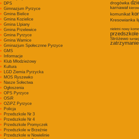
dzi
drogówka
DPS
karnawał
kiero
Gimnazjum Pyrzyce
kon
Gmina Bielice
komunikat
Gmina Kozielice
Kresowianka
l
Gmina LIpiany
nieletni
nowy kome
Gmina Przelewice
przedszkole
Gmina Pyrzyce
Stróżewo
turniej
Gmina Warnice
zatrzymanie
Gminazjum Społecznne Pyrzyce
GMS
Informacje
Klub Młodzieżowy
Kultura
LGD Ziemia Pyrzycka
MOS Ryszewko
Nasze Sołectwa
Ogłoszenia
OPS Pyrzyce
OSiR
OZiPZ Pyrzyce
Policja
Przedszkole Nr 3
Przedszkole Nr 4
Przedszkole Promyczek
Przedszkole w Brzeźnie
Przedszkole w Nowielinie