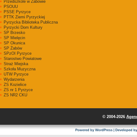
Przedszkole w Żabowie
PSOUU
PSSE Pyrzyce
PTTK Ziemi Pyrzyckiej
Pyrzycka Biblioteka Publiczna
Pyrzycki Dom Kultury
SP Brzesko
SP Mielęcin
SP Okunica
SP Żabów
SPzOI Pyrzyce
Starostwo Powiatowe
Straż Miejska
Szkoła Muzyczna
UTW Pyrzyce
Wydarzenia
ZS Kozielice
ZS nr 1 Pyrzyce
ZS NR2 CKU
© 2004-2026
Agenc
Powered by
WordPress
| Developed b