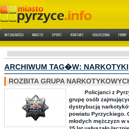
AKTUALNOŚCI
MIASTO
SPORT
KONTAKT
OGŁOSZENIA
FIRMY
ARCHIWUM TAG�W:
NARKOTYKI
ROZBITA GRUPA NARKOTYKOWYC
Policjanci z Pyrz
grupę osób zajmujący
dystrybucją narkotykó
powiatu Pyrzyckiego. 
młodych mężczyzn w w
25 lat usłyszało łączni