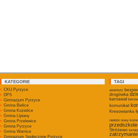
KATEGORIE
TAGI
CKU Pyrzyce
bezpie
awantury
dzi
drogówka
DPS
karnawał
kiero
Gimnazjum Pyrzyce
kon
Gmina Bielice
komunikat
Gmina Kozielice
Kresowianka
l
Gmina LIpiany
nieletni
nowy kome
Gmina Przelewice
przedszkole
Gmina Pyrzyce
Stróżewo
turniej
Gmina Warnice
zatrzymanie
Gminazjum Społecznne Pyrzyce