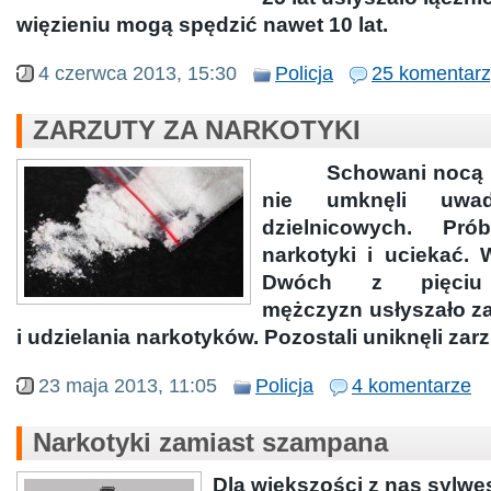
więzieniu mogą spędzić nawet 10 lat.
4 czerwca 2013, 15:30
Policja
25 komentarz
ZARZUTY ZA NARKOTYKI
Schowani nocą 
nie umknęli uwad
dzielnicowych. Pró
narkotyki i uciekać. 
Dwóch z pięciu 
mężczyzn usłyszało za
i udzielania narkotyków. Pozostali uniknęli zar
23 maja 2013, 11:05
Policja
4 komentarze
Narkotyki zamiast szampana
Dla większości z nas sylwe