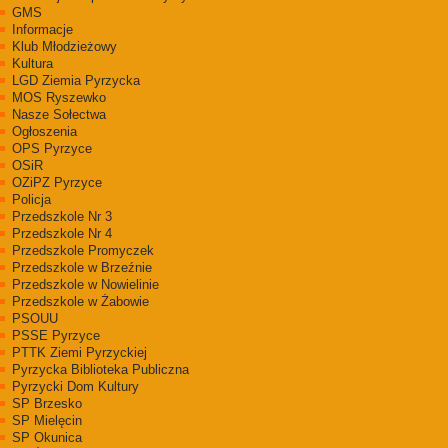
GMS
Informacje
Klub Młodzieżowy
Kultura
LGD Ziemia Pyrzycka
MOS Ryszewko
Nasze Sołectwa
Ogłoszenia
OPS Pyrzyce
OSiR
OZiPZ Pyrzyce
Policja
Przedszkole Nr 3
Przedszkole Nr 4
Przedszkole Promyczek
Przedszkole w Brzeźnie
Przedszkole w Nowielinie
Przedszkole w Żabowie
PSOUU
PSSE Pyrzyce
PTTK Ziemi Pyrzyckiej
Pyrzycka Biblioteka Publiczna
Pyrzycki Dom Kultury
SP Brzesko
SP Mielęcin
SP Okunica