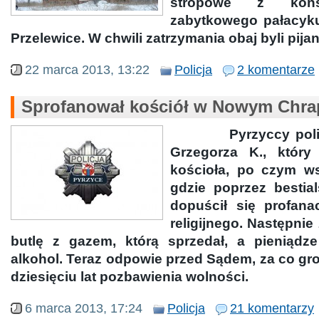
stropowe z kons
zabytkowego pałacyk
Przelewice. W chwili zatrzymania obaj byli pijan
22 marca 2013, 13:22
Policja
2 komentarze
Sprofanował kościół w Nowym Chra
Pyrzyccy policjan
Grzegorza K., któr
kościoła, po czym w
gdzie poprzez bestia
dopuścił się profanac
religijnego. Następnie
butlę z gazem, którą sprzedał, a pieniądz
alkohol. Teraz odpowie przed Sądem, za co gr
dziesięciu lat pozbawienia wolności.
6 marca 2013, 17:24
Policja
21 komentarzy