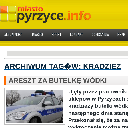
AKTUALNOŚCI
MIASTO
SPORT
KONTAKT
OGŁOSZENIA
FIRMY
ARCHIWUM TAG�W:
KRADZIEŻ
ARESZT ZA BUTELKĘ WÓDKI
Ujęty przez pracownik
sklepów w Pyrzycach 
kradzieży butelki wódki
następnego dnia staną
Przekonał się, że za n
wykroczenie można t