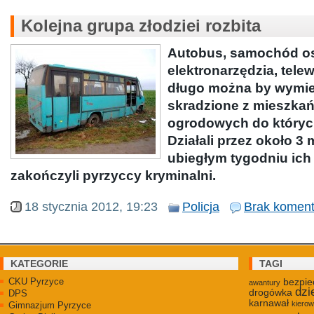
Kolejna grupa złodziei rozbita
Autobus, samochód o
elektronarzędzia, tele
długo można by wymie
skradzione z mieszkań,
ogrodowych do których
Działali przez około 3
ubiegłym tygodniu ich
zakończyli pyrzyccy kryminalni.
18 stycznia 2012, 19:23
Policja
Brak koment
KATEGORIE
TAGI
CKU Pyrzyce
bezpie
awantury
dzi
drogówka
DPS
karnawał
kiero
Gimnazjum Pyrzyce