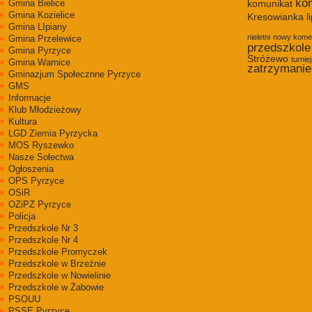
kon
Gmina Bielice
komunikat
Gmina Kozielice
Kresowianka
l
Gmina LIpiany
nieletni
nowy kome
Gmina Przelewice
przedszkole
Gmina Pyrzyce
Stróżewo
turniej
Gmina Warnice
zatrzymanie
Gminazjum Społecznne Pyrzyce
GMS
Informacje
Klub Młodzieżowy
Kultura
LGD Ziemia Pyrzycka
MOS Ryszewko
Nasze Sołectwa
Ogłoszenia
OPS Pyrzyce
OSiR
OZiPZ Pyrzyce
Policja
Przedszkole Nr 3
Przedszkole Nr 4
Przedszkole Promyczek
Przedszkole w Brzeźnie
Przedszkole w Nowielinie
Przedszkole w Żabowie
PSOUU
PSSE Pyrzyce