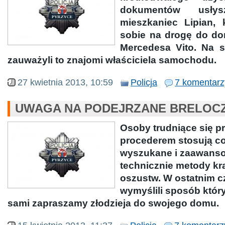
dokumentów usły
mieszkaniec Lipian, 
sobie na drogę do d
Mercedesa Vito. Na 
zauważyli to znajomi właściciela samochodu.
27 kwietnia 2013, 10:59
Policja
7 komentarz
UWAGA NA PODEJRZANE BRELOCZ
Osoby trudniące się 
procederem stosują co
wyszukane i zaawans
technicznie metody kr
oszustw. W ostatnim c
wymyślili sposób któr
sami zapraszamy złodzieja do swojego domu.