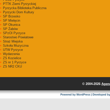
PTTK Ziemi Pyrzyckiej
Pyrzycka Biblioteka Publiczna
Pyrzycki Dom Kultury
SP Brzesko
SP Mielęcin
SP Okunica
SP Żabów
SPzOI Pyrzyce
Starostwo Powiatowe
Straż Miejska
Szkoła Muzyczna
UTW Pyrzyce
Wydarzenia
ZS Kozielice
ZS nr 1 Pyrzyce
ZS NR2 CKU
© 2004-2026
Agenc
Powered by
WordPress
| Developed b