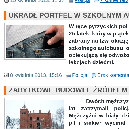
15 kwietnia 2013, 11:37
Policja
7 komentarz
UKRADŁ PORTFEL W SZKOLNYM A
W ręce pyrzyckich pol
25 latek, który w piąte
zabrany na tzw. okazję
szkolnego autobusu, o
opiekującą się odwoż
lekcjach dziećmi.
8 kwietnia 2013, 15:16
Policja
Brak komenta
ZABYTKOWE BUDOWLE ŹRÓDŁEM
Dwóch mężczyzn
lat zatrzymali poli
Mężczyźni w biały d
pił i siekier wycinal