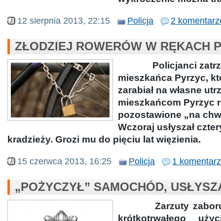
12 sierpnia 2013, 22:15
Policja
2 komentarz
ZŁODZIEJ ROWERÓW W RĘKACH P
Policjanci zatr
mieszkańca Pyrzyc, któ
zarabiał na własne ut
mieszkańcom Pyrzyc 
pozostawione „na chwi
Wczoraj usłyszał czter
kradzieży. Grozi mu do pięciu lat więzienia.
15 czerwca 2013, 16:25
Policja
1 komentarz
„POŻYCZYŁ” SAMOCHÓD, USŁYSZ
Zarzuty zabor
krótkotrwałego uży