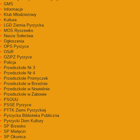
GMS
Informacje
Klub Młodzieżowy
Kultura
LGD Ziemia Pyrzycka
MOS Ryszewko
Nasze Sołectwa
Ogłoszenia
OPS Pyrzyce
OSiR
OZiPZ Pyrzyce
Policja
Przedszkole Nr 3
Przedszkole Nr 4
Przedszkole Promyczek
Przedszkole w Brzeźnie
Przedszkole w Nowielinie
Przedszkole w Żabowie
PSOUU
PSSE Pyrzyce
PTTK Ziemi Pyrzyckiej
Pyrzycka Biblioteka Publiczna
Pyrzycki Dom Kultury
SP Brzesko
SP Mielęcin
SP Okunica