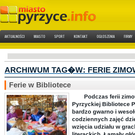
AKTUALNOŚCI
MIASTO
SPORT
KONTAKT
OGŁOSZENIA
FIRMY
ARCHIWUM TAG�W:
FERIE ZIM
Ferie w Bibliotece
Podczas ferii zimo
Pyrzyckiej Bibliotece 
bardzo gwarno i weso
codziennych zajęć dzie
wzięcia udziału w gra
literackich. Łamały gł