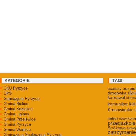
KATEGORIE
TAGI
CKU Pyrzyce
bezpie
awantury
dzi
drogówka
DPS
karnawał
kiero
Gimnazjum Pyrzyce
kon
Gmina Bielice
komunikat
Gmina Kozielice
Kresowianka
l
Gmina LIpiany
nieletni
nowy kome
Gmina Przelewice
przedszkole
Gmina Pyrzyce
Stróżewo
turniej
Gmina Warnice
zatrzymanie
Gminazjum Społecznne Pyrzyce