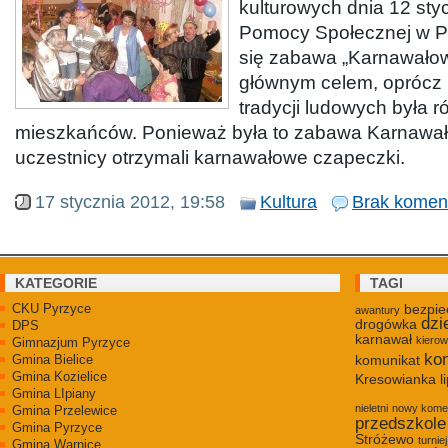
kulturowych dnia 12 st
Pomocy Społecznej w P
się zabawa „Karnawałowa
głównym celem, oprócz
tradycji ludowych była r
mieszkańców. Ponieważ była to zabawa Karnawa
uczestnicy otrzymali karnawałowe czapeczki.
17 stycznia 2012, 19:58
Kultura
Brak komen
KATEGORIE
TAGI
CKU Pyrzyce
bezpie
awantury
dzi
drogówka
DPS
karnawał
kiero
Gimnazjum Pyrzyce
kon
Gmina Bielice
komunikat
Gmina Kozielice
Kresowianka
l
Gmina LIpiany
nieletni
nowy kome
Gmina Przelewice
przedszkole
Gmina Pyrzyce
Stróżewo
turniej
Gmina Warnice