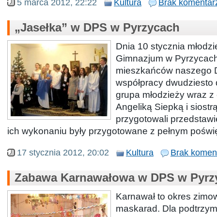
5 marca 2012, 22:22
Kultura
Brak komentar
„Jasełka” w DPS w Pyrzycach
Dnia 10 stycznia młodzi
Gimnazjum w Pyrzycach
mieszkańców naszego 
współpracy dwudziesto
grupa młodzieży wraz z
Angeliką Siepką i siostr
przygotowali przedstawi
ich wykonaniu były przygotowane z pełnym poświ
17 stycznia 2012, 20:02
Kultura
Brak komen
Zabawa Karnawałowa w DPS w Pyrz
Karnawał to okres zimow
maskarad. Dla podtrzyma