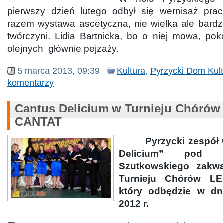
pierwszy dzień lutego odbył się wernisaż pra
razem wystawa ascetyczna, nie wielka ale bardz
twórczyni. Lidia Bartnicka, bo o niej mowa, po
olejnych głównie pejzaży.
5 marca 2013, 09:39
Kultura
,
Pyrzycki Dom Kult
komentarzy
Cantus Delicium w Turnieju Chóró
CANTAT
Pyrzycki zespół w
Delicium” pod 
Szutkowskiego zakwa
Turnieju Chórów L
który odbędzie w dn
2012 r.