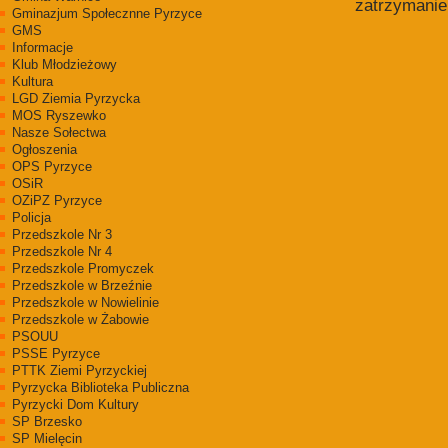
zatrzymanie
Gminazjum Społecznne Pyrzyce
GMS
Informacje
Klub Młodzieżowy
Kultura
LGD Ziemia Pyrzycka
MOS Ryszewko
Nasze Sołectwa
Ogłoszenia
OPS Pyrzyce
OSiR
OZiPZ Pyrzyce
Policja
Przedszkole Nr 3
Przedszkole Nr 4
Przedszkole Promyczek
Przedszkole w Brzeźnie
Przedszkole w Nowielinie
Przedszkole w Żabowie
PSOUU
PSSE Pyrzyce
PTTK Ziemi Pyrzyckiej
Pyrzycka Biblioteka Publiczna
Pyrzycki Dom Kultury
SP Brzesko
SP Mielęcin