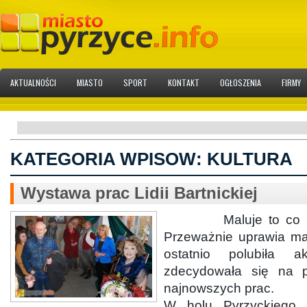
AKTUALNOŚCI
MIASTO
SPORT
KONTAKT
OGŁOSZENIA
FIRMY
KATEGORIA WPISOW:
KULTURA
Wystawa prac Lidii Bartnickiej
Maluje to co uwa
Przeważnie uprawia mal
ostatnio polubiła a
zdecydowała się na 
najnowszych prac.
W holu Pyrzyckiego