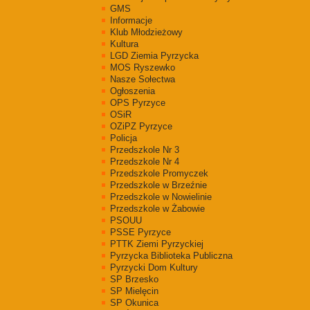
GMS
Informacje
Klub Młodzieżowy
Kultura
LGD Ziemia Pyrzycka
MOS Ryszewko
Nasze Sołectwa
Ogłoszenia
OPS Pyrzyce
OSiR
OZiPZ Pyrzyce
Policja
Przedszkole Nr 3
Przedszkole Nr 4
Przedszkole Promyczek
Przedszkole w Brzeźnie
Przedszkole w Nowielinie
Przedszkole w Żabowie
PSOUU
PSSE Pyrzyce
PTTK Ziemi Pyrzyckiej
Pyrzycka Biblioteka Publiczna
Pyrzycki Dom Kultury
SP Brzesko
SP Mielęcin
SP Okunica