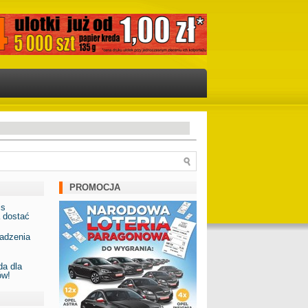
PROMOCJA
is
 dostać
adzenia
a dla
ów!