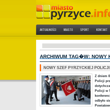
AKTUALNOŚCI
MIASTO
SPORT
KONTAKT
ARCHIWUM TAG�W:
NOWY 
NOWY SZEF PYRZYCKIEJ POLICJI
Z dniem 0
Policji pr
dotychcz
Policji w 
konferenc
odbyło si
Powiatow