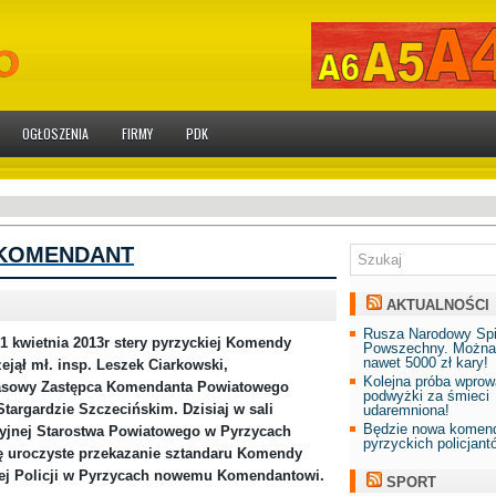
OGŁOSZENIA
FIRMY
PDK
KOMENDANT
AKTUALNOŚCI
Rusza Narodowy Sp
1 kwietnia 2013r stery pyrzyckiej Komendy
Powszechny. Można
nawet 5000 zł kary!
zejął mł. insp. Leszek Ciarkowski,
Kolejna próba wprow
asowy Zastępca Komendanta Powiatowego
podwyżki za śmieci
Stargardzie Szczecińskim. Dzisiaj w sali
udaremniona!
Będzie nowa komend
yjnej Starostwa Powiatowego w Pyrzycach
pyrzyckich policjant
ę uroczyste przekazanie sztandaru Komendy
ej Policji w Pyrzycach nowemu Komendantowi.
SPORT