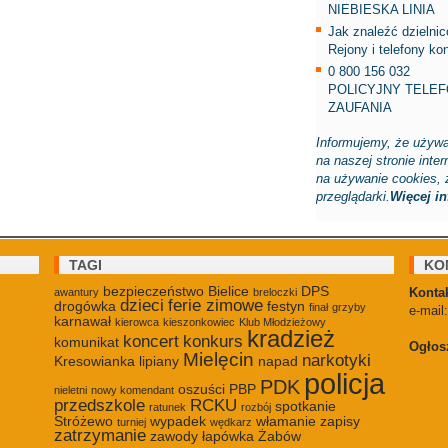
NIEBIESKA LINIA
Jak znaleźć dzielni
Rejony i telefony ko
0 800 156 032
POLICYJNY TELE
ZAUFANIA
Informujemy, że używa
na naszej stronie inte
na używanie cookies, 
przeglądarki.
Więcej inf
TAGI
KO
bezpieczeństwo
Bielice
DPS
Kontak
awantury
breloczki
dzieci
ferie zimowe
drogówka
festyn
finał
grzyby
e-mail
karnawał
kierowca
kieszonkowiec
Klub Młodzieżowy
kradzież
koncert
konkurs
komunikat
Ogłos
Mielęcin
narkotyki
Kresowianka
lipiany
napad
policja
PDK
oszuści
PBP
nieletni
nowy komendant
przedszkole
RCKU
spotkanie
ratunek
rozbój
Stróżewo
wypadek
włamanie
zapisy
turniej
wędkarz
zatrzymanie
zawody
łapówka
Żabów