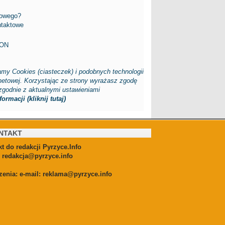
cowego?
ntaktowe
FON
my Cookies (ciasteczek) i podobnych technologii
rnetowej. Korzystając ze strony wyrażasz zgodę
zgodnie z aktualnymi ustawieniami
ormacji (kliknij tutaj)
NTAKT
t do redakcji Pyrzyce.Info
:
redakcja@pyrzyce.info
zenia: e-mail:
reklama@pyrzyce.info