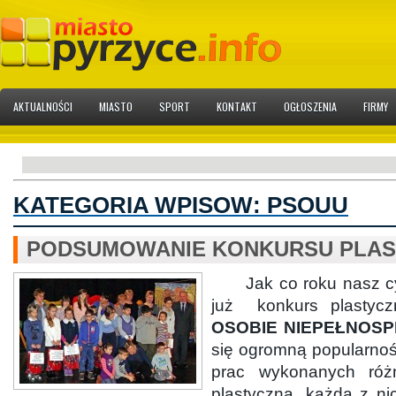
AKTUALNOŚCI
MIASTO
SPORT
KONTAKT
OGŁOSZENIA
FIRMY
KATEGORIA WPISOW:
PSOUU
PODSUMOWANIE KONKURSU PLA
Jak co roku nasz cy
już konkurs plastyc
OSOBIE NIEPEŁNOS
się ogromną popularnoś
prac wykonanych róż
plastyczną, każda z ni