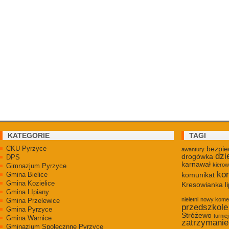
KATEGORIE
TAGI
CKU Pyrzyce
bezpie
awantury
dzi
drogówka
DPS
karnawał
kiero
Gimnazjum Pyrzyce
kon
Gmina Bielice
komunikat
Gmina Kozielice
Kresowianka
l
Gmina LIpiany
nieletni
nowy kome
Gmina Przelewice
przedszkole
Gmina Pyrzyce
Stróżewo
turniej
Gmina Warnice
zatrzymanie
Gminazjum Społecznne Pyrzyce