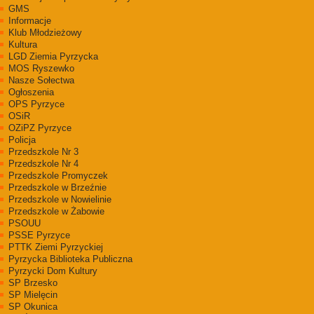
GMS
Informacje
Klub Młodzieżowy
Kultura
LGD Ziemia Pyrzycka
MOS Ryszewko
Nasze Sołectwa
Ogłoszenia
OPS Pyrzyce
OSiR
OZiPZ Pyrzyce
Policja
Przedszkole Nr 3
Przedszkole Nr 4
Przedszkole Promyczek
Przedszkole w Brzeźnie
Przedszkole w Nowielinie
Przedszkole w Żabowie
PSOUU
PSSE Pyrzyce
PTTK Ziemi Pyrzyckiej
Pyrzycka Biblioteka Publiczna
Pyrzycki Dom Kultury
SP Brzesko
SP Mielęcin
SP Okunica