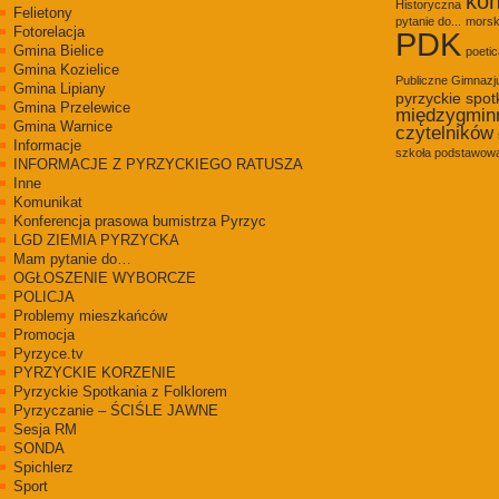
kon
Historyczna
Felietony
pytanie do...
morsk
Fotorelacja
PDK
Gmina Bielice
poetic
Gmina Kozielice
Publiczne Gimnaz
Gmina Lipiany
pyrzyckie spot
Gmina Przelewice
międzygmin
Gmina Warnice
czytelników
Informacje
szkoła podstawowa
INFORMACJE Z PYRZYCKIEGO RATUSZA
Inne
Komunikat
Konferencja prasowa bumistrza Pyrzyc
LGD ZIEMIA PYRZYCKA
Mam pytanie do…
OGŁOSZENIE WYBORCZE
POLICJA
Problemy mieszkańców
Promocja
Pyrzyce.tv
PYRZYCKIE KORZENIE
Pyrzyckie Spotkania z Folklorem
Pyrzyczanie – ŚCIŚLE JAWNE
Sesja RM
SONDA
Spichlerz
Sport