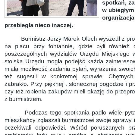
spotkań, z
w ubiegłym
organiza
przebiegła nieco inaczej.
Burmistrz Jerzy Marek Olech wyszedł z prop
na placu przy fontannie, gdzie byli również 
poszczególnych wydziałów Urzędu Miejskiego
stoiska Urzędu mogła podejść każda zaintereso
miała możliwość zadania pytań, wyrażenia swoich
też sugestii w konkretnej sprawie. Chętny
zabrakło. Przy pięknej , słonecznej pogodzie i pr
czy też robienia zakupów mieli okazję do przep
z burmistrzem.
Podczas tego spotkania padło wiele pytań,
mieszkańcy zgłaszali burmistrzowi swoje sprawy i
oczekiwali odpowiedzi. Wśród poruszanych p