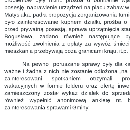
problemów były m.in.: prośba o obniżenie wj
posesję, naprawienie urządzeń na placu zabaw w
Matysiaka, padła propozycja zorganizowania turn
było zainteresowanie kupnem działki, prośba o
przed prywatną posesją, sprawa uprzątnięcia star
Bogusława, zadano również następujące pyt
możliwość zwolnienia z opłaty za wywóz śmieci, 
mieszkania przebywają poza granicami kraju, it.p.
Na pewno poruszane sprawy były dla każ
ważne i żadna z nich nie zostanie odłożona „na
zainteresowani spotkaniem otrzymali pr
wakacyjnych w formie folderu oraz ofertę inwes
zamieszczony został wykaz działek do sprzeda
również wypełnić anonimową ankietę nt. 
zainteresowania sprawami Gminy.