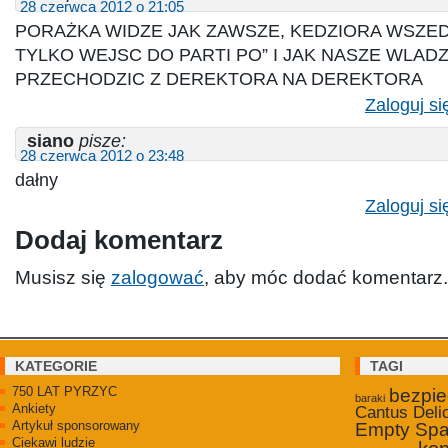
28 czerwca 2012 o 21:05
PORAŻKA WIDZE JAK ZAWSZE, KEDZIORA WSZEDZ
TYLKO WEJSC DO PARTI PO” I JAK NASZE WLAD
PRZECHODZIC Z DEREKTORA NA DEREKTORA
Zaloguj si
siano
pisze:
28 czerwca 2012 o 23:48
dałny
Zaloguj si
Dodaj komentarz
Musisz się
zalogować
, aby móc dodać komentarz.
KATEGORIE
TAGI
750 LAT PYRZYC
bezpi
baraki
Ankiety
Cantus Deli
Artykuł sponsorowany
Empty Sp
Ciekawi ludzie