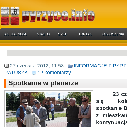
AKTUALNOŚCI
MIASTO
SPORT
KONTAKT
OGŁOSZENIA
27 czerwca 2012, 11:58
INFORMACJE Z PYR
RATUSZA
12 komentarzy
Spotkanie w plenerze
23 czerw
się kole
spotkanie B
z mieszkań
kontynuacją