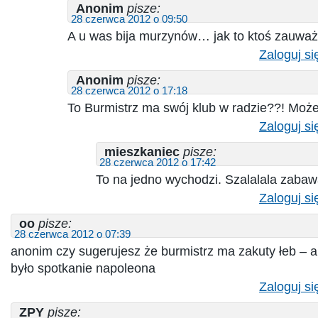
Anonim
pisze:
28 czerwca 2012 o 09:50
A u was bija murzynów… jak to ktoś zauważ
Zaloguj si
Anonim
pisze:
28 czerwca 2012 o 17:18
To Burmistrz ma swój klub w radzie??! Może 
Zaloguj si
mieszkaniec
pisze:
28 czerwca 2012 o 17:42
To na jedno wychodzi. Szalalala zaba
Zaloguj si
oo
pisze:
28 czerwca 2012 o 07:39
anonim czy sugerujesz że burmistrz ma zakuty łeb – a
było spotkanie napoleona
Zaloguj si
ZPY
pisze: