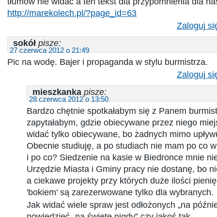
tłumów nie widać a ten tekst dla przypomnienia dla 
http://marekolech.pl/?page_id=63
Zaloguj si
sokół
pisze:
27 czerwca 2012 o 21:49
Pic na wodę. Bajer i propaganda w stylu burmistrza.
Zaloguj si
mieszkanka
pisze:
28 czerwca 2012 o 13:50
Bardzo chętnie spotkałabym się z Panem burmist
zapytałabym, gdzie obiecywane przez niego miej
widać tylko obiecywane, bo żadnych mimo upływu
Obecnie studiuję, a po studiach nie mam po co w
i po co? Siedzenie na kasie w Biedronce mnie nie
Urzędzie Miasta i Gminy pracy nie dostanę, bo 
a ciekawe projekty przy których duże ilości pieni
'bokiem’ są zarezerwowane tylko dla wybranych.
Jak widać wiele spraw jest odłożonych „na później
powiedzieć „na święte nigdy” czy jakoś tak…