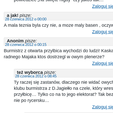
Zaloguj si
a jak!
pisze:
28 czerwca 2012 o 00:00
A mala teznia byla czy nie, a moze maly basen , oczy
Zaloguj si
Anonim
pisze:
28 czerwca 2012 o 00:15
Burmistrz z otwarta przylbica wychodzi do ludzi! Kask
radnego Majaka ktos dostrzegl w owym plenerze?
Zaloguj si
też wyborca
pisze:
28 czerwca 2012 o 08:45
Ty raczej się zastanów, dlaczego nie widać owych
klubu burmistrza z D.Jagiełło na czele, który wres
przyłbicę… Tylko co na to jego elektorat? Tak be
nie po rycersku…
Zaloguj si