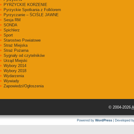
PYRZYCKIE KORZENIE
Pyrzyckie Spotkania z Folklorem
Pyrzyczanie – ŚCIŚLE JAWNE
Sesja RM
SONDA
Spichlerz
Sport
Starostwo Powiatowe
Straż Miejska
Straż Pożarna
Sygnały od czytelników
Urząd Miejski
Wybory 2014
Wybory 2018
Wydarzenia
Wywiady
Zapowiedzi/Ogłoszenia
© 2004-2026
A
Powered by
WordPress
| Developed 