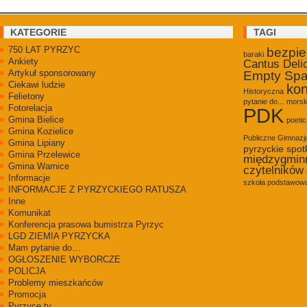
KATEGORIE
TAGI
750 LAT PYRZYC
bezpi
baraki
Ankiety
Cantus Deli
Artykuł sponsorowany
Empty Sp
Ciekawi ludzie
kon
Historyczna
Felietony
pytanie do...
morsk
Fotorelacja
PDK
Gmina Bielice
poetic
Gmina Kozielice
Publiczne Gimnaz
Gmina Lipiany
pyrzyckie spot
Gmina Przelewice
międzygmin
Gmina Warnice
czytelników
Informacje
szkoła podstawowa
INFORMACJE Z PYRZYCKIEGO RATUSZA
Inne
Komunikat
Konferencja prasowa bumistrza Pyrzyc
LGD ZIEMIA PYRZYCKA
Mam pytanie do…
OGŁOSZENIE WYBORCZE
POLICJA
Problemy mieszkańców
Promocja
Pyrzyce.tv