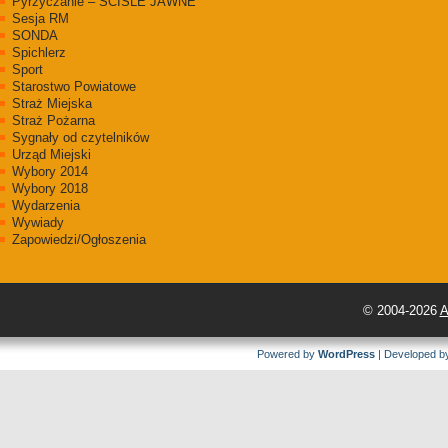
Pyrzyczanie – ŚCIŚLE JAWNE
Sesja RM
SONDA
Spichlerz
Sport
Starostwo Powiatowe
Straż Miejska
Straż Pożarna
Sygnały od czytelników
Urząd Miejski
Wybory 2014
Wybory 2018
Wydarzenia
Wywiady
Zapowiedzi/Ogłoszenia
© 2004-2026
A
Powered by
WordPress
| Developed 