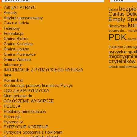
750 LAT PYRZYC
bezpi
baraki
Ankiety
Cantus Deli
Artykuł sponsorowany
Empty Sp
Ciekawi ludzie
kon
Historyczna
Felietony
pytanie do...
morsk
Fotorelacja
PDK
Gmina Bielice
poetic
Gmina Kozielice
Publiczne Gimnaz
Gmina Lipiany
pyrzyckie spot
Gmina Przelewice
międzygmin
Gmina Warnice
czytelników
Informacje
szkoła podstawowa
INFORMACJE Z PYRZYCKIEGO RATUSZA
Inne
Komunikat
Konferencja prasowa bumistrza Pyrzyc
LGD ZIEMIA PYRZYCKA
Mam pytanie do…
OGŁOSZENIE WYBORCZE
POLICJA
Problemy mieszkańców
Promocja
Pyrzyce.tv
PYRZYCKIE KORZENIE
Pyrzyckie Spotkania z Folklorem