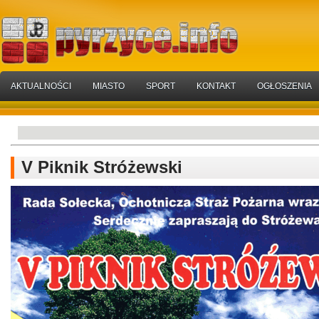
AKTUALNOŚCI
MIASTO
SPORT
KONTAKT
OGŁOSZENIA
V Piknik Stróżewski