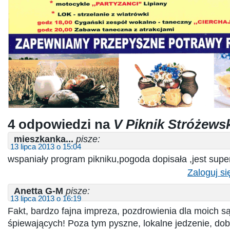
4 odpowiedzi na
V Piknik Stróżews
mieszkanka...
pisze:
13 lipca 2013 o 15:04
wspaniały program pikniku,pogoda dopisała ,jest super
Zaloguj si
Anetta G-M
pisze:
13 lipca 2013 o 16:19
Fakt, bardzo fajna impreza, pozdrowienia dla moich s
śpiewających! Poza tym pyszne, lokalne jedzenie, do