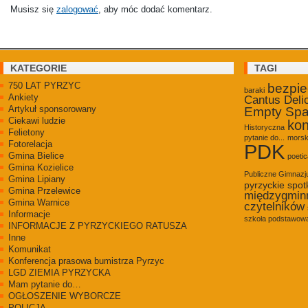
Musisz się
zalogować
, aby móc dodać komentarz.
KATEGORIE
TAGI
750 LAT PYRZYC
bezpi
baraki
Ankiety
Cantus Deli
Artykuł sponsorowany
Empty Sp
Ciekawi ludzie
kon
Historyczna
Felietony
pytanie do...
morsk
Fotorelacja
PDK
Gmina Bielice
poetic
Gmina Kozielice
Publiczne Gimnaz
Gmina Lipiany
pyrzyckie spot
Gmina Przelewice
międzygmin
Gmina Warnice
czytelników
Informacje
szkoła podstawowa
INFORMACJE Z PYRZYCKIEGO RATUSZA
Inne
Komunikat
Konferencja prasowa bumistrza Pyrzyc
LGD ZIEMIA PYRZYCKA
Mam pytanie do…
OGŁOSZENIE WYBORCZE
POLICJA