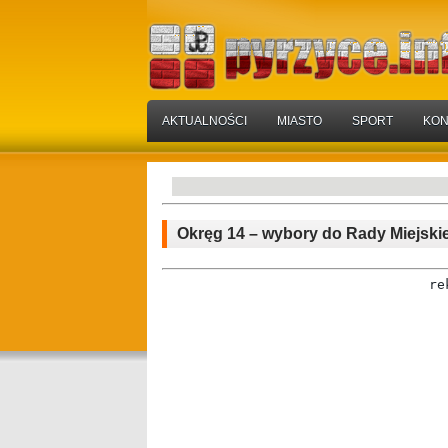
AKTUALNOŚCI
MIASTO
SPORT
KON
Okręg 14 – wybory do Rady Miejski
re