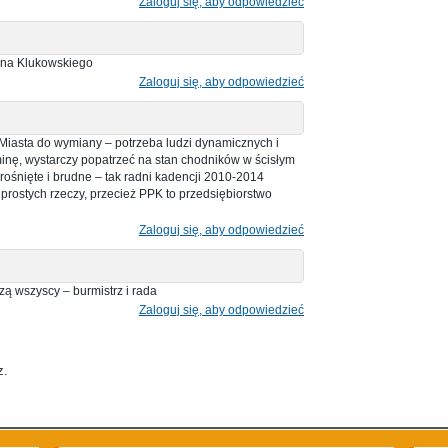
Zaloguj się, aby odpowiedzieć
ana Klukowskiego
Zaloguj się, aby odpowiedzieć
Miasta do wymiany – potrzeba ludzi dynamicznych i
inę, wystarczy popatrzeć na stan chodników w ścisłym
rośnięte i brudne – tak radni kadencji 2010-2014
ią prostych rzeczy, przecież PPK to przedsiębiorstwo
Zaloguj się, aby odpowiedzieć
zą wszyscy – burmistrz i rada
Zaloguj się, aby odpowiedzieć
z.