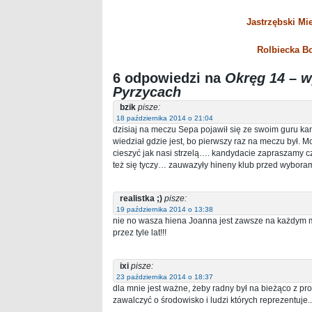
Jastrzębski Mi
Rolbiecka 
6 odpowiedzi na
Okręg 14 – w
Pyrzycach
bzik
pisze:
18 października 2014 o 21:04
dzisiaj na meczu Sepa pojawił się ze swoim guru k
wiedział gdzie jest, bo pierwszy raz na meczu był. 
cieszyć jak nasi strzelą…. kandydacie zapraszamy cz
też się tyczy… zauwazyły hineny klub przed wybora
realistka ;)
pisze:
19 października 2014 o 13:38
nie no wasza hiena Joanna jest zawsze na każdym me
przez tyle lat!!!
ixi
pisze:
23 października 2014 o 18:37
dla mnie jest ważne, żeby radny był na bieżąco z pr
zawalczyć o środowisko i ludzi których reprezentuje