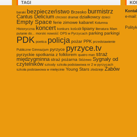
TAGI
KO
burmistrz
bezpieczeństwo
Kontak
Brzesko
baraki
Cantus Delicium
e-mail
działkowcy
chrzest
dramat
dzieci
Empty Space
ferie zimowe
kabaret
Kolumna
koncert
Polity
lipiany
Historyczna
konkurs
kościół
literatura
Mam
parking
parkingi
pytanie do...
morski
nowość
OPS w Pyrzycach
PDK
policja
pożar
PPK
poetica
przedstawienie
pyrzyce.tv
pyrzyce
Publiczne Gimnazjum
straż
pyrzyckie spotkania z folklorem
quatro man
międzygminna
Sygnały od
straż pożarna
Stóżewo
czytelników
szkody
szkoła podstawowa nr 2 w pyrzycach
Żabów
Young Stars
szkoła podstawowa w mielęcinie
złodzieje