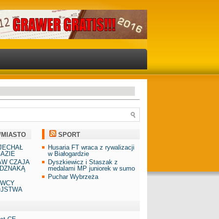
/MIASTO
SPORT
JECHAŁ
Husaria FT wraca z rywalizacji
AZIE
w Białogardzie
AW CZAJA
Dyszkiewicz i Staszak z
DZNAKĄ
medalami MP juniorek w sumo
Puchar Wybrzeża
AWCY
ÓJSTWA