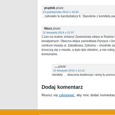
prądnik
pisze:
23 października 2014 o 18:40
…zabrakło tu kandydatury K. Staszków z komitetu p
Wasz
pisze:
11 listopada 2014 o 21:57
Czas na realne zmiany! Zasiedziała ekipa w Radzie 
kreatywnych. Obecna ekipa zaniedbała Pyrzyce i Gm
centrum miasta ul. Zabytkowa, Szkolna – chodniki za
troszczą się o miasto, a było tyle obietnic, a nie rob
komunalne.
....
pisze:
12 listopada 2014 o 12:12
niestety … stracona kadencja i winę tu ponos
Dodaj komentarz
Musisz się
zalogować
, aby móc dodać komentar