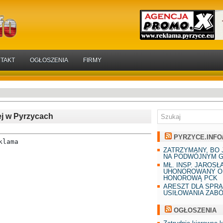
TAKT
OGŁOSZENIA
FIRMY
ej w Pyrzycach
PYRZYCE.INFO
klama
ZATRZYMANY, BO 
NA PODWÓJNYM G
MŁ. INSP. JAROSŁ
UHONOROWANY O
HONOROWĄ PCK
ARESZT DLA SPR
USIŁOWANIA ZAB
OGŁOSZENIA