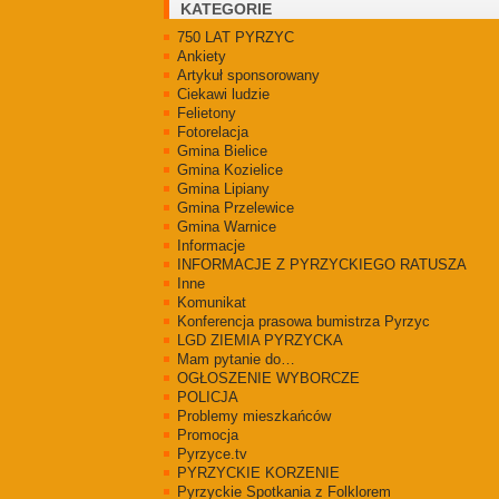
KATEGORIE
750 LAT PYRZYC
Ankiety
Artykuł sponsorowany
Ciekawi ludzie
Felietony
Fotorelacja
Gmina Bielice
Gmina Kozielice
Gmina Lipiany
Gmina Przelewice
Gmina Warnice
Informacje
INFORMACJE Z PYRZYCKIEGO RATUSZA
Inne
Komunikat
Konferencja prasowa bumistrza Pyrzyc
LGD ZIEMIA PYRZYCKA
Mam pytanie do…
OGŁOSZENIE WYBORCZE
POLICJA
Problemy mieszkańców
Promocja
Pyrzyce.tv
PYRZYCKIE KORZENIE
Pyrzyckie Spotkania z Folklorem