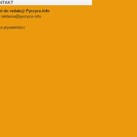
NTAKT
t do redakcji Pyrzyce.Info
:
reklama@pyrzyce.info
ka prywatności