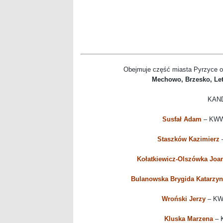
Obejmuje część miasta Pyrzyce o
Mechowo, Brzesko, Let
KAN
Susfał Adam
– KWW
Staszków Kazimierz
Kołatkiewicz-Olszówka Jo
Bulanowska Brygida Katarzyn
Wroński Jerzy
– KW
Kluska Marzena
– 