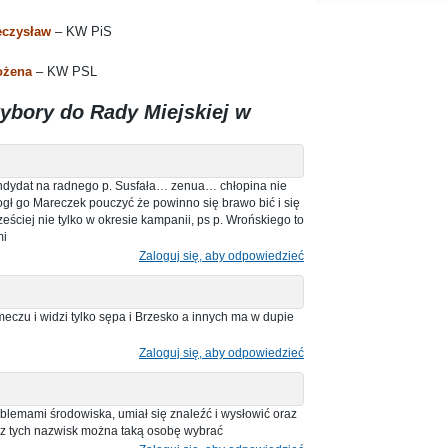
eczysław
– KW PiS
Bożena
– KW PSL
ybory do Rady Miejskiej w
andydat na radnego p. Susfała… zenua… chłopina nie
Mogł go Mareczek pouczyć że powinno się brawo bić i się
eściej nie tylko w okresie kampanii, ps p. Wrońskiego to
mi
Zaloguj się, aby odpowiedzieć
czu i widzi tylko sępa i Brzesko a innych ma w dupie
Zaloguj się, aby odpowiedzieć
oblemami środowiska, umiał się znaleźć i wysłowić oraz
..z tych nazwisk można taką osobę wybrać