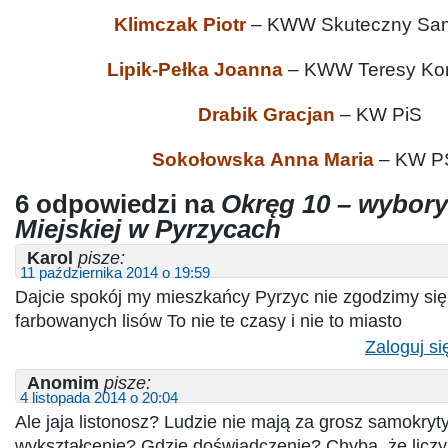
Klimczak
Piotr
– KWW Skuteczny Sa
Lipik-Pełka
Joanna
– KWW Teresy Ko
Drabik Gracjan
– KW PiS
Sokołowska Anna Maria
– KW P
6 odpowiedzi na
Okręg 10 – wybor
Miejskiej w Pyrzycach
Karol
pisze:
11 października 2014 o 19:59
Dajcie spokój my mieszkańcy Pyrzyc nie zgodzimy si
farbowanych lisów To nie te czasy i nie to miasto
Zaloguj si
Anomim
pisze:
4 listopada 2014 o 20:04
Ale jaja listonosz? Ludzie nie mają za grosz samokry
wykształcenie? Gdzie doświadczenie? Chyba, że licz