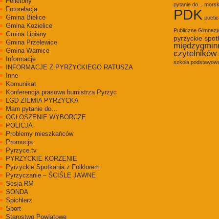
Felietony
pytanie do...
morsk
Fotorelacja
PDK
Gmina Bielice
poetic
Gmina Kozielice
Publiczne Gimnaz
Gmina Lipiany
pyrzyckie spot
Gmina Przelewice
międzygmin
Gmina Warnice
czytelników
Informacje
szkoła podstawowa
INFORMACJE Z PYRZYCKIEGO RATUSZA
Inne
Komunikat
Konferencja prasowa bumistrza Pyrzyc
LGD ZIEMIA PYRZYCKA
Mam pytanie do…
OGŁOSZENIE WYBORCZE
POLICJA
Problemy mieszkańców
Promocja
Pyrzyce.tv
PYRZYCKIE KORZENIE
Pyrzyckie Spotkania z Folklorem
Pyrzyczanie – ŚCIŚLE JAWNE
Sesja RM
SONDA
Spichlerz
Sport
Starostwo Powiatowe