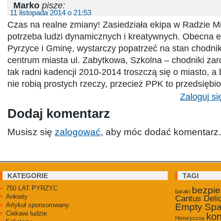
Marko
pisze:
11 listopada 2014 o 21:53
Czas na realne zmiany! Zasiedziała ekipa w Radzie M
potrzeba ludzi dynamicznych i kreatywnych. Obecna e
Pyrzyce i Gminę, wystarczy popatrzeć na stan chodni
centrum miasta ul. Zabytkowa, Szkolna – chodniki zar
tak radni kadencji 2010-2014 troszczą się o miasto, a b
nie robią prostych rzeczy, przecież PPK to przedsięb
Zaloguj si
Dodaj komentarz
Musisz się
zalogować
, aby móc dodać komentarz.
KATEGORIE
TAGI
750 LAT PYRZYC
bezpi
baraki
Ankiety
Cantus Deli
Artykuł sponsorowany
Empty Sp
Ciekawi ludzie
kon
Historyczna