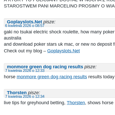
STAROSTWEM PANI MARCELINO PROSIMY O W
Goplayslots.Net
pisze:
6 kwietnia 2026 o 08:57
gaki no tsukai electric shock roulette, how many poke
australia
and download poker stars uk mac, or new no deposit f
Check out my blog –
Goplayslots.Net
monmore green dog racing results​
pisze:
7 kwietnia 2026 o 12:33
horse
monmore green dog racing results​
results today
Thorsten
pisze:
7 kwietnia 2026 o 12:34
live tips for greyhound betting​,
Thorsten
, shows horse 