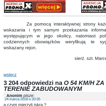
Za pomocą interaktywnej strony każd
wskazania i tym samym przekazania informa
występującym w jego okolicy, natomiast pol
codziennych obowiązków weryfikują te sygn
wskazany rejon.
sierż. szt. Mar
wstecz
3 204 odpowiedzi na
O 54 KM/H Z
TERENIE ZABUDOWANYM
Anonim
pisze:
24 marca 2018 o 20:35
a czym mierzyli iskrą ?