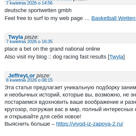
7 kwietnia 2026 o 14:56
deutsche sportwetten gmbh
Feel free to surf to my web page …
Basketball Wetten
Twyla
pisze:
7 kwietnia 2026 o 16:35
place a bet on the grand national online​
Also visit my blog :: dog racing fast results​ [
Twyla
]
JeffreyLor
pisze:
8 kwietnia 2026 o 08:15
Эта статья предлагает уникальную подборку зани
и необычных историй, которые вы, возможно, не з
постараемся вдохновить ваше воображение и раз
кругозор, погружая вас в мир, полный интересных 
и открывайте для себя новое!
Выяснить больше –
https://vivod-iz-zapoya-2.ru/