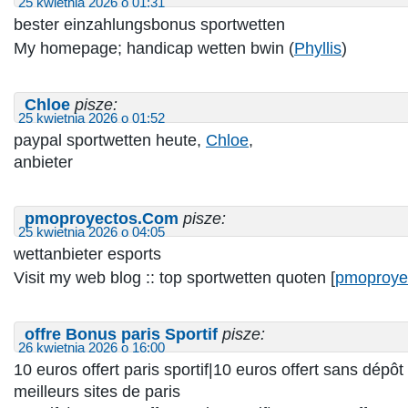
25 kwietnia 2026 o 01:31
bester einzahlungsbonus sportwetten
My homepage; handicap wetten bwin (
Phyllis
)
Chloe
pisze:
25 kwietnia 2026 o 01:52
paypal sportwetten heute,
Chloe
,
anbieter
pmoproyectos.Com
pisze:
25 kwietnia 2026 o 04:05
wettanbieter esports
Visit my web blog :: top sportwetten quoten [
pmoproye
offre Bonus paris Sportif
pisze:
26 kwietnia 2026 o 16:00
10 euros offert paris sportif|10 euros offert sans dépôt 
meilleurs sites de paris