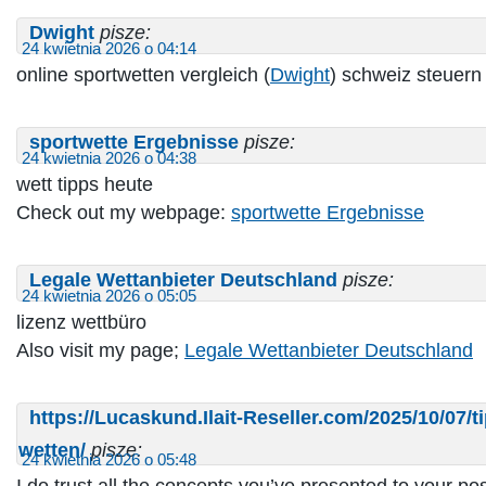
Dwight
pisze:
24 kwietnia 2026 o 04:14
online sportwetten vergleich (
Dwight
) schweiz steuern
sportwette Ergebnisse
pisze:
24 kwietnia 2026 o 04:38
wett tipps heute
Check out my webpage:
sportwette Ergebnisse
Legale Wettanbieter Deutschland
pisze:
24 kwietnia 2026 o 05:05
lizenz wettbüro
Also visit my page;
Legale Wettanbieter Deutschland
https://Lucaskund.Ilait-Reseller.com/2025/10/07/t
wetten/
pisze:
24 kwietnia 2026 o 05:48
I do trust all the concepts you’ve presented to your pos