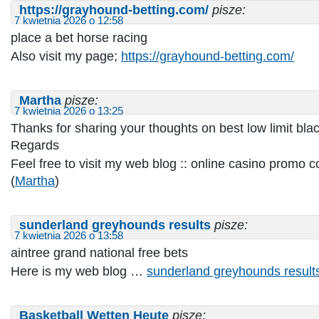
https://grayhound-betting.com/
pisze:
7 kwietnia 2026 o 12:58
place a bet horse racing​
Also visit my page;
https://grayhound-betting.com/
Martha
pisze:
7 kwietnia 2026 o 13:25
Thanks for sharing your thoughts on best low limit bla
Regards
Feel free to visit my web blog :: online casino promo 
(
Martha
)
sunderland greyhounds results​
pisze:
7 kwietnia 2026 o 13:58
aintree grand national free bets​
Here is my web blog …
sunderland greyhounds results
Basketball Wetten Heute
pisze: