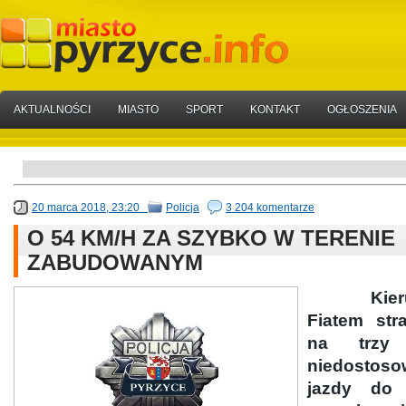
AKTUALNOŚCI
MIASTO
SPORT
KONTAKT
OGŁOSZENIA
20 marca 2018, 23:20
Policja
3 204 komentarze
O 54 KM/H ZA SZYBKO W TERENIE
ZABUDOWANYM
Kierują
Fiatem str
na trzy 
niedostoso
jazdy do 