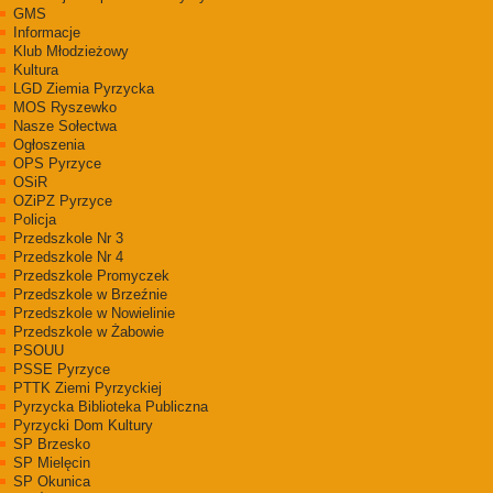
GMS
Informacje
Klub Młodzieżowy
Kultura
LGD Ziemia Pyrzycka
MOS Ryszewko
Nasze Sołectwa
Ogłoszenia
OPS Pyrzyce
OSiR
OZiPZ Pyrzyce
Policja
Przedszkole Nr 3
Przedszkole Nr 4
Przedszkole Promyczek
Przedszkole w Brzeźnie
Przedszkole w Nowielinie
Przedszkole w Żabowie
PSOUU
PSSE Pyrzyce
PTTK Ziemi Pyrzyckiej
Pyrzycka Biblioteka Publiczna
Pyrzycki Dom Kultury
SP Brzesko
SP Mielęcin
SP Okunica