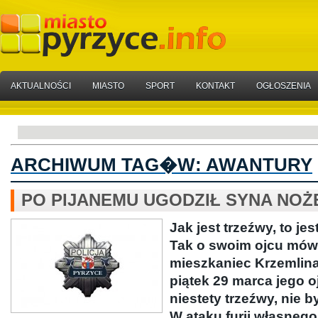
AKTUALNOŚCI
MIASTO
SPORT
KONTAKT
OGŁOSZENIA
ARCHIWUM TAG�W:
AWANTURY
PO PIJANEMU UGODZIŁ SYNA NOŻ
Jak jest trzeźwy, to je
Tak o swoim ojcu mówi 
mieszkaniec Krzemlina
piątek 29 marca jego oj
niestety trzeźwy, nie b
W ataku furii własnego