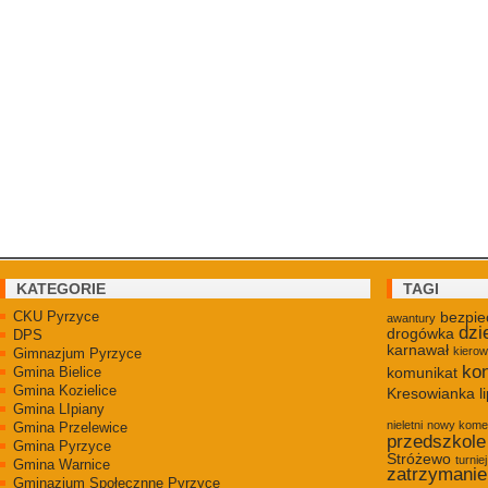
KATEGORIE
TAGI
CKU Pyrzyce
bezpie
awantury
dzi
drogówka
DPS
karnawał
kiero
Gimnazjum Pyrzyce
kon
Gmina Bielice
komunikat
Gmina Kozielice
Kresowianka
l
Gmina LIpiany
nieletni
nowy kome
Gmina Przelewice
przedszkole
Gmina Pyrzyce
Stróżewo
turniej
Gmina Warnice
zatrzymanie
Gminazjum Społecznne Pyrzyce