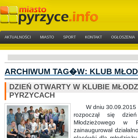
AKTUALNOŚCI
MIASTO
SPORT
KONTAKT
OGŁOSZENIA
ARCHIWUM TAG�W:
KLUB MŁOD
DZIEŃ OTWARTY W KLUBIE MŁOD
PYRZYCACH
W dniu 30.09.2015 r. 
rozpoczął się dzie
Młodzieżowego w Py
zainaugurował działaln
placówki dla młodzież