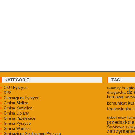
KATEGORIE
TAGI
CKU Pyrzyce
bezpie
awantury
dzi
drogówka
DPS
karnawał
kiero
Gimnazjum Pyrzyce
kon
Gmina Bielice
komunikat
Gmina Kozielice
Kresowianka
l
Gmina LIpiany
nieletni
nowy kome
Gmina Przelewice
przedszkole
Gmina Pyrzyce
Stróżewo
turniej
Gmina Warnice
zatrzymanie
Gminazjum Społecznne Pyrzyce