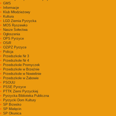
GMS
Informacje
Klub Młodzieżowy
Kultura
LGD Ziemia Pyrzycka
MOS Ryszewko
Nasze Sołectwa
Ogłoszenia
OPS Pyrzyce
OSiR
OZiPZ Pyrzyce
Policja
Przedszkole Nr 3
Przedszkole Nr 4
Przedszkole Promyczek
Przedszkole w Brzeźnie
Przedszkole w Nowielinie
Przedszkole w Żabowie
PSOUU
PSSE Pyrzyce
PTTK Ziemi Pyrzyckiej
Pyrzycka Biblioteka Publiczna
Pyrzycki Dom Kultury
SP Brzesko
SP Mielęcin
SP Okunica