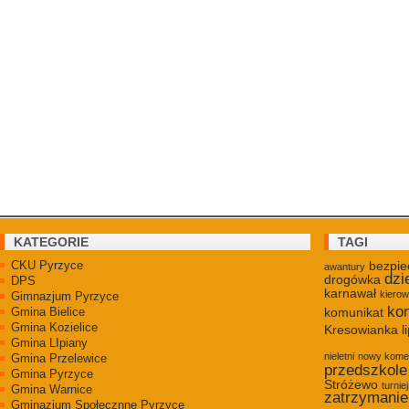
KATEGORIE
TAGI
CKU Pyrzyce
bezpie
awantury
dzi
drogówka
DPS
karnawał
kiero
Gimnazjum Pyrzyce
kon
Gmina Bielice
komunikat
Gmina Kozielice
Kresowianka
l
Gmina LIpiany
nieletni
nowy kome
Gmina Przelewice
przedszkole
Gmina Pyrzyce
Stróżewo
turniej
Gmina Warnice
zatrzymanie
Gminazjum Społecznne Pyrzyce