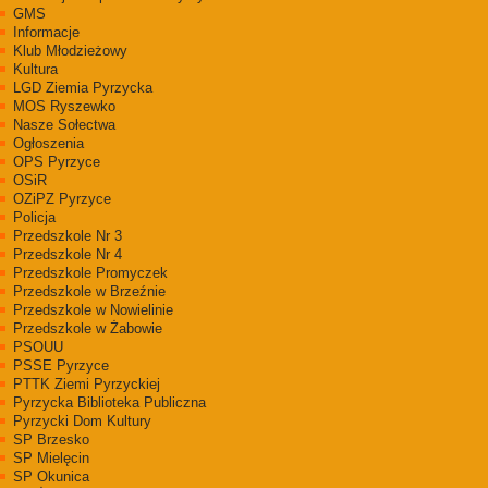
GMS
Informacje
Klub Młodzieżowy
Kultura
LGD Ziemia Pyrzycka
MOS Ryszewko
Nasze Sołectwa
Ogłoszenia
OPS Pyrzyce
OSiR
OZiPZ Pyrzyce
Policja
Przedszkole Nr 3
Przedszkole Nr 4
Przedszkole Promyczek
Przedszkole w Brzeźnie
Przedszkole w Nowielinie
Przedszkole w Żabowie
PSOUU
PSSE Pyrzyce
PTTK Ziemi Pyrzyckiej
Pyrzycka Biblioteka Publiczna
Pyrzycki Dom Kultury
SP Brzesko
SP Mielęcin
SP Okunica