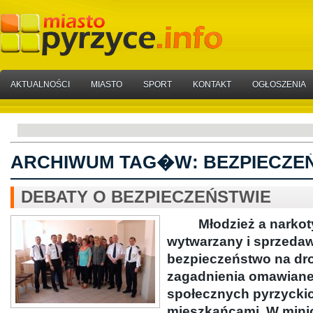
AKTUALNOŚCI
MIASTO
SPORT
KONTAKT
OGŁOSZENIA
ARCHIWUM TAG�W:
BEZPIECZE
DEBATY O BEZPIECZEŃSTWIE
Młodzież a narkoty
wytwarzany i sprzedaw
bezpieczeństwo na dr
zagadnienia omawiane 
społecznych pyrzyckic
mieszkańcami. W mini