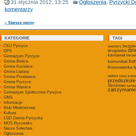
31 stycznia 2012, 13:25
Ogłoszenia
,
Pyrzycki D
komentarzy
«
Starsze wpisy
KATEGORIE
TAGI
CKU Pyrzyce
bezpie
awantury
dzi
drogówka
DPS
karnawał
kiero
Gimnazjum Pyrzyce
kon
Gmina Bielice
komunikat
Gmina Kozielice
Kresowianka
l
Gmina LIpiany
nieletni
nowy kome
Gmina Przelewice
przedszkole
Gmina Pyrzyce
Stróżewo
turniej
Gmina Warnice
zatrzymanie
Gminazjum Społecznne Pyrzyce
GMS
Informacje
Klub Młodzieżowy
Kultura
LGD Ziemia Pyrzycka
MOS Ryszewko
Nasze Sołectwa
Ogłoszenia