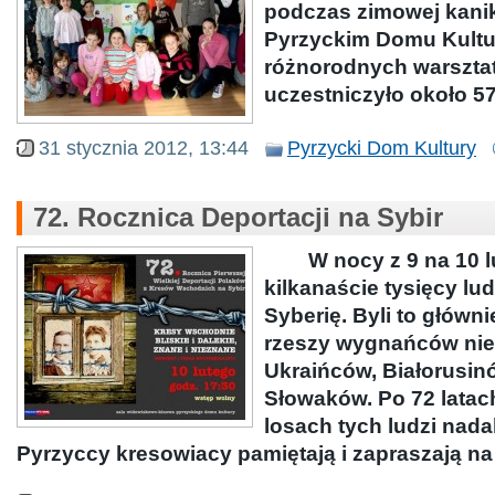
podczas zimowej kanik
Pyrzyckim Domu Kultur
różnorodnych warszta
uczestniczyło około 5
31 stycznia 2012, 13:44
Pyrzycki Dom Kultury
72. Rocznica Deportacji na Sybir
W nocy z 9 na 10 lu
kilkanaście tysięcy lu
Syberię. Byli to główni
rzeszy wygnańców nie
Ukraińców, Białorusin
Słowaków. Po 72 latac
losach tych ludzi nadal
Pyrzyccy kresowiacy pamiętają i zapraszają na