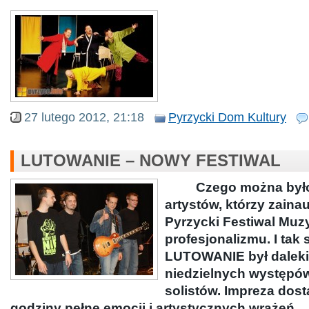
27 lutego 2012, 21:18
Pyrzycki Dom Kultury
LUTOWANIE – NOWY FESTIWAL
Czego można było 
artystów, którzy zaina
Pyrzycki Festiwal Muz
profesjonalizmu. I tak 
LUTOWANIE był dalek
niedzielnych występó
solistów. Impreza dost
godziny pełne emocji i artystycznych wrażeń.