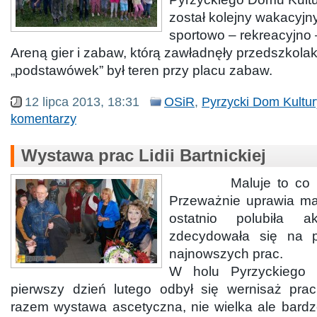
został kolejny wakacyjny
sportowo – rekreacyjno 
Areną gier i zabaw, którą zawładnęły przedszkolaki 
„podstawówek” był teren przy placu zabaw.
12 lipca 2013, 18:31
OSiR
,
Pyrzycki Dom Kultur
komentarzy
Wystawa prac Lidii Bartnickiej
Maluje to co uwa
Przeważnie uprawia mal
ostatnio polubiła a
zdecydowała się na 
najnowszych prac.
W holu Pyrzyckiego
pierwszy dzień lutego odbył się wernisaż pra
razem wystawa ascetyczna, nie wielka ale bardz