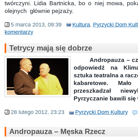
twórczyni. Lidia Bartnicka, bo o niej mowa, po
olejnych głównie pejzaży.
5 marca 2013, 09:39
Kultura
,
Pyrzycki Dom Kult
komentarzy
Tetrycy mają się dobrze
Andropauza – czyl
odpowiedź na Klima
sztuka teatralna a rac
kabaretowe. Mał
przeszkadzał niew
Pyrzyczanie bawili się
28 lutego 2012, 23:23
Pyrzycki Dom Kultury
Andropauza – Męska Rzecz