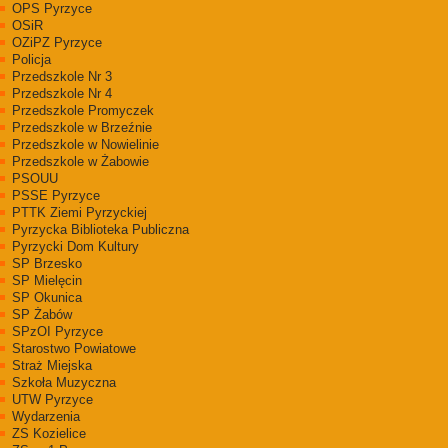
OPS Pyrzyce
OSiR
OZiPZ Pyrzyce
Policja
Przedszkole Nr 3
Przedszkole Nr 4
Przedszkole Promyczek
Przedszkole w Brzeźnie
Przedszkole w Nowielinie
Przedszkole w Żabowie
PSOUU
PSSE Pyrzyce
PTTK Ziemi Pyrzyckiej
Pyrzycka Biblioteka Publiczna
Pyrzycki Dom Kultury
SP Brzesko
SP Mielęcin
SP Okunica
SP Żabów
SPzOI Pyrzyce
Starostwo Powiatowe
Straż Miejska
Szkoła Muzyczna
UTW Pyrzyce
Wydarzenia
ZS Kozielice