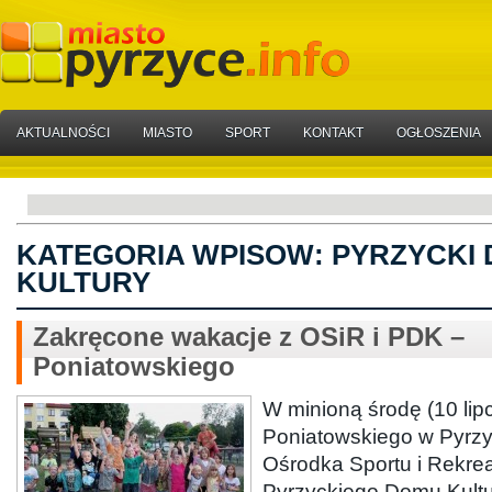
AKTUALNOŚCI
MIASTO
SPORT
KONTAKT
OGŁOSZENIA
KATEGORIA WPISOW:
PYRZYCKI
KULTURY
Zakręcone wakacje z OSiR i PDK –
Poniatowskiego
W minioną środę (10 lipca
Poniatowskiego w Pyrzy
Ośrodka Sportu i Rekrea
Pyrzyckiego Domu Kult