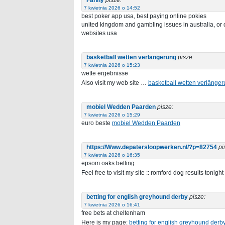
7 kwietnia 2026 o 14:52
best poker app usa, best paying online pokies
united kingdom and gambling issues in australia, or 
websites usa
basketball wetten verlängerung
pisze:
7 kwietnia 2026 o 15:23
wette ergebnisse
Also visit my web site …
basketball wetten verlänge
mobiel Wedden Paarden
pisze:
7 kwietnia 2026 o 15:29
euro beste
mobiel Wedden Paarden
https://Www.depatersloopwerken.nl/?p=82754
pi
7 kwietnia 2026 o 16:35
epsom oaks betting​
Feel free to visit my site :: romford dog results tonight​ 
betting for english greyhound derby​
pisze:
7 kwietnia 2026 o 16:41
free bets at cheltenham​
Here is my page:
betting for english greyhound derby