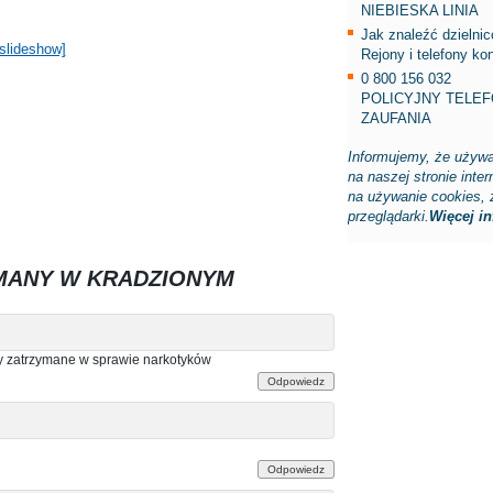
NIEBIESKA LINIA
Jak znaleźć dzielni
slideshow]
Rejony i telefony ko
0 800 156 032
POLICYJNY TELE
ZAUFANIA
Informujemy, że używa
na naszej stronie inte
na używanie cookies, 
przeglądarki.
Więcej inf
MANY W KRADZIONYM
y zatrzymane w sprawie narkotyków
Odpowiedz
Odpowiedz