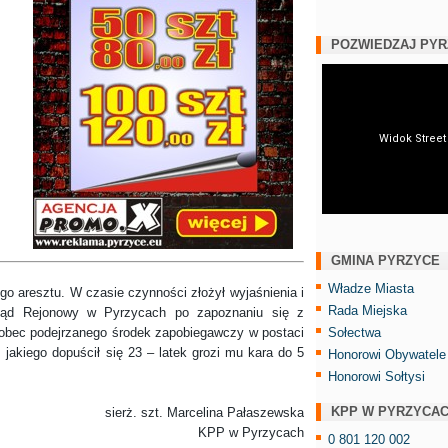
POZWIEDZAJ PY
GMINA PYRZYCE
Władze Miasta
resztu. W czasie czynności złożył wyjaśnienia i
Rada Miejska
 Sąd Rejonowy w Pyrzycach po zapoznaniu się z
bec podejrzanego środek zapobiegawczy w postaci
Sołectwa
jakiego dopuścił się 23 – latek grozi mu kara do 5
Honorowi Obywatele
Honorowi Sołtysi
KPP W PYRZYCA
sierż. szt. Marcelina Pałaszewska
KPP w Pyrzycach
0 801 120 002