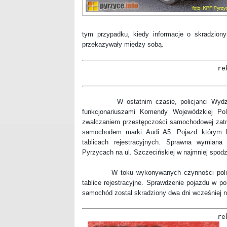
tym przypadku, kiedy informacje o skradzionym
przekazywały między sobą.
re
W ostatnim czasie, policjanci Wydziału 
funkcjonariuszami Komendy Wojewódzkiej Pol
zwalczaniem przestępczości samochodowej zatrz
samochodem marki Audi A5. Pojazd którym k
tablicach rejestracyjnych. Sprawna wymiana
Pyrzycach na ul. Szczecińskiej w najmniej spod
W toku wykonywanych czynności policjanc
tablice rejestracyjne. Sprawdzenie pojazdu w po
samochód został skradziony dwa dni wcześniej na
re