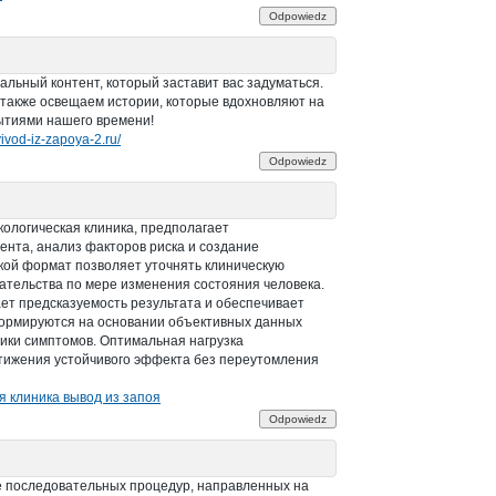
Odpowiedz
альный контент, который заставит вас задуматься.
также освещаем истории, которые вдохновляют на
бытиями нашего времени!
/vivod-iz-zapoya-2.ru/
Odpowiedz
кологическая клиника, предполагает
нта, анализ факторов риска и создание
кой формат позволяет уточнять клиническую
шательства по мере изменения состояния человека.
т предсказуемость результата и обеспечивает
формируются на основании объективных данных
ики симптомов. Оптимальная нагрузка
стижения устойчивого эффекта без переутомления
я клиника вывод из запоя
Odpowiedz
е последовательных процедур, направленных на