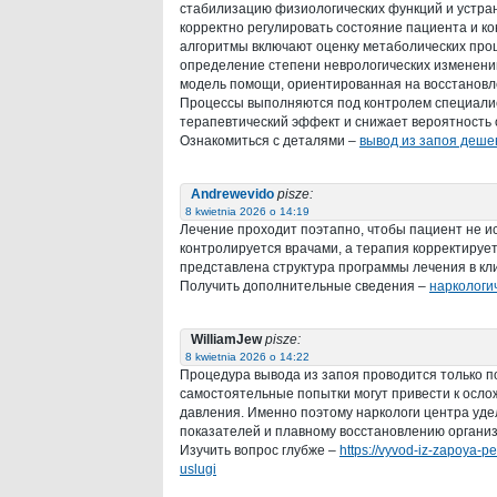
стабилизацию физиологических функций и устран
корректно регулировать состояние пациента и к
алгоритмы включают оценку метаболических проц
определение степени неврологических изменений
модель помощи, ориентированная на восстановл
Процессы выполняются под контролем специалис
терапевтический эффект и снижает вероятность
Ознакомиться с деталями –
вывод из запоя деше
Andrewevido
pisze:
8 kwietnia 2026 o 14:19
Лечение проходит поэтапно, чтобы пациент не и
контролируется врачами, а терапия корректирует
представлена структура программы лечения в кл
Получить дополнительные сведения –
наркологи
WilliamJew
pisze:
8 kwietnia 2026 o 14:22
Процедура вывода из запоя проводится только п
самостоятельные попытки могут привести к осло
давления. Именно поэтому наркологи центра уд
показателей и плавному восстановлению организ
Изучить вопрос глубже –
https://vyvod-iz-zapoya-
uslugi