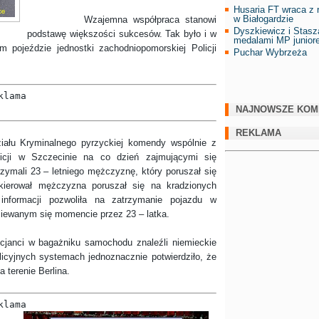
Husaria FT wraca z r
w Białogardzie
Wzajemna współpraca stanowi
Dyszkiewicz i Stasz
podstawę większości sukcesów. Tak było i w
medalami MP junior
 pojeździe jednostki zachodniopomorskiej Policji
Puchar Wybrzeża
klama
NAJNOWSZE KOM
REKLAMA
Kryminalnego pyrzyckiej komendy wspólnie z
icji w Szczecinie na co dzień zajmującymi się
ymali 23 – letniego mężczyznę, który poruszał się
ierował mężczyzna poruszał się na kradzionych
 informacji pozwoliła na zatrzymanie pojazdu w
ziewanym się momencie przez 23 – latka.
i w bagażniku samochodu znaleźli niemieckie
licyjnych systemach jednoznacznie potwierdziło, że
 terenie Berlina.
klama