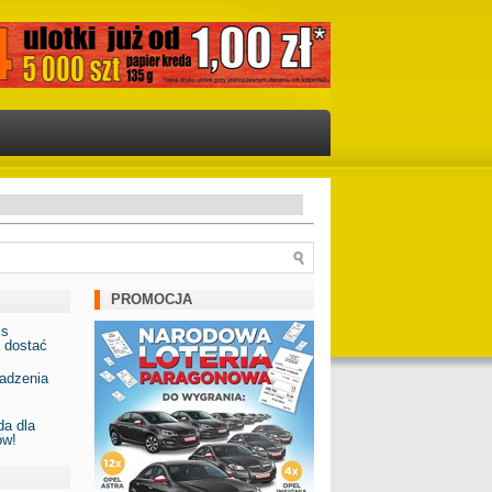
PROMOCJA
is
 dostać
adzenia
a dla
ów!