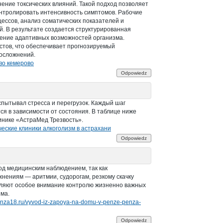
ение токсических влияний. Такой подход позволяет
онтролировать интенсивность симптомов. Рабочие
ессов, анализ соматических показателей и
. В результате создается структурированная
ение адаптивных возможностей организма.
тов, что обеспечивает прогнозируемый
 осложнений.
во кемерово
Odpowiedz
спытывал стресса и перегрузок. Каждый шаг
ся в зависимости от состояния. В таблице ниже
инике «АстраМед Трезвость».
ческие клиники алкоголизм в астрахани
Odpowiedz
од медицинским наблюдением, так как
жнениям — аритмии, судорогам, резкому скачку
еляют особое внимание контролю жизненно важных
ма.
penza18.ru/vyvod-iz-zapoya-na-domu-v-penze-penza-
Odpowiedz