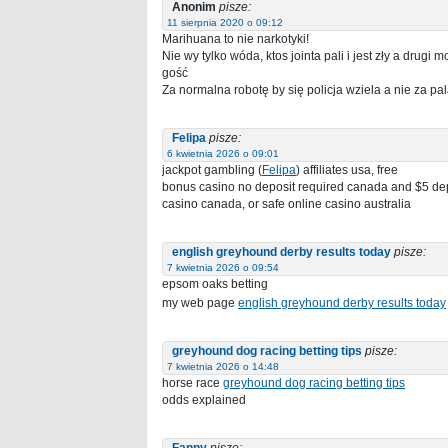
Anonim
pisze:
11 sierpnia 2020 o 09:12
Marihuana to nie narkotyki!
Nie wy tylko wóda, ktos jointa pali i jest zły a drugi
gość
Za normalna robotę by się policja wziela a nie za p
Felipa
pisze:
6 kwietnia 2026 o 09:01
jackpot gambling (
Felipa
) affiliates usa, free
bonus casino no deposit required canada and $5 dep
casino canada, or safe online casino australia
english greyhound derby results today​
pisze:
7 kwietnia 2026 o 09:54
epsom oaks betting​
my web page
english greyhound derby results today​
greyhound dog racing betting tips​
pisze:
7 kwietnia 2026 o 14:48
horse race
greyhound dog racing betting tips​
odds explained​
Fanny
pisze: