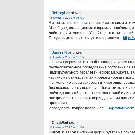
JeffreyLor
pisze:
8 kwietnia 2026 o 08:01
В этой статье представлен занимательный и акту
Мы обсуждаем насущные вопросы и проблемы, а 
действия и изменения. Узнайте, что стоит за со
Получить дополнительную информацию –
https:/
JamesFlips
pisze:
8 kwietnia 2026 o 13:55
Системная работа, которой характеризуется нар
последовательное исследование состояния пацие
индивидуального терапевтического маршрута. Та
картину на ранних этапах и корректировать вме
Применение структурированных методик повышае
безопасность всех процедур. При этом выводы 
наблюдения, лабораторных показателей и динам
распределяется на весь период лечения для до
организма.
Исследовать вопрос подробнее –
наркологическа
CecilWed
pisze:
8 kwietnia 2026 o 14:00
Вывод из запоя в клинике формируется на основ