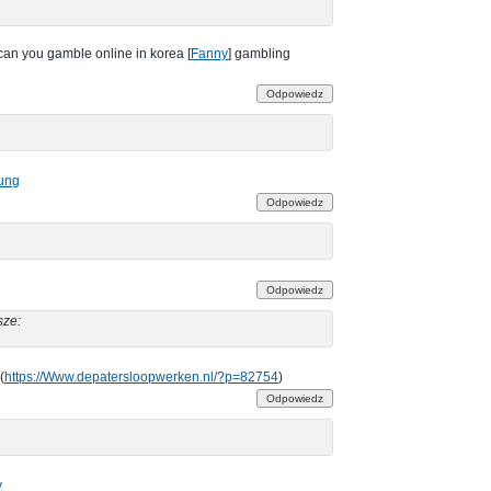
can you gamble online in korea [
Fanny
] gambling
Odpowiedz
rung
Odpowiedz
Odpowiedz
sze:
(
https://Www.depatersloopwerken.nl/?p=82754
)
Odpowiedz
​