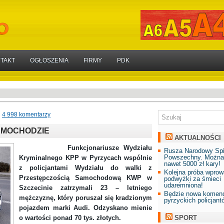
TAKT
OGŁOSZENIA
FIRMY
PDK
4 998 komentarzy
AMOCHODZIE
AKTUALNOŚCI
Funkcjonariusze Wydziału
Rusza Narodowy Sp
Powszechny. Można
Kryminalnego KPP w Pyrzycach wspólnie
nawet 5000 zł kary!
z policjantami Wydziału do walki z
Kolejna próba wprow
Przestępczością Samochodową KWP w
podwyżki za śmieci
udaremniona!
Szczecinie zatrzymali 23 – letniego
Będzie nowa komend
mężczyznę, który poruszał się kradzionym
pyrzyckich policjant
pojazdem marki Audi. Odzyskano mienie
o wartości ponad 70 tys. złotych.
SPORT