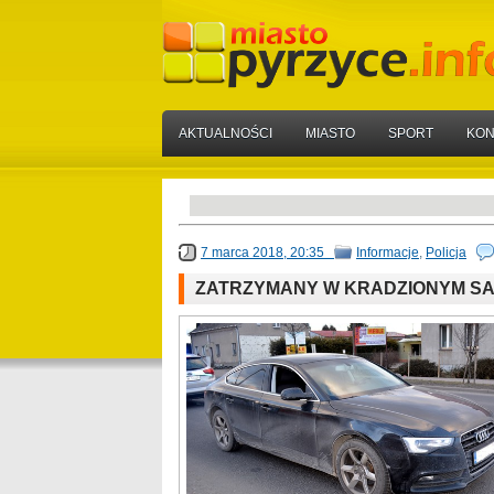
AKTUALNOŚCI
MIASTO
SPORT
KON
7 marca 2018, 20:35
Informacje
,
Policja
ZATRZYMANY W KRADZIONYM S