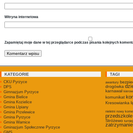
Witryna internetowa
Zapamiętaj moje dane w tej przeglądarce podczas pisania kolejnych koment
KATEGORIE
TAGI
CKU Pyrzyce
bezpie
awantury
dzi
drogówka
DPS
karnawał
kiero
Gimnazjum Pyrzyce
kon
Gmina Bielice
komunikat
Gmina Kozielice
Kresowianka
l
Gmina LIpiany
nieletni
nowy kome
Gmina Przelewice
przedszkole
Gmina Pyrzyce
Stróżewo
turniej
Gmina Warnice
zatrzymanie
Gminazjum Społecznne Pyrzyce
GMS