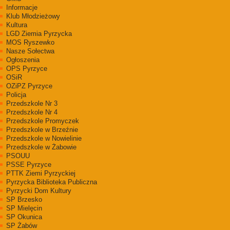
Informacje
Klub Młodzieżowy
Kultura
LGD Ziemia Pyrzycka
MOS Ryszewko
Nasze Sołectwa
Ogłoszenia
OPS Pyrzyce
OSiR
OZiPZ Pyrzyce
Policja
Przedszkole Nr 3
Przedszkole Nr 4
Przedszkole Promyczek
Przedszkole w Brzeźnie
Przedszkole w Nowielinie
Przedszkole w Żabowie
PSOUU
PSSE Pyrzyce
PTTK Ziemi Pyrzyckiej
Pyrzycka Biblioteka Publiczna
Pyrzycki Dom Kultury
SP Brzesko
SP Mielęcin
SP Okunica
SP Żabów