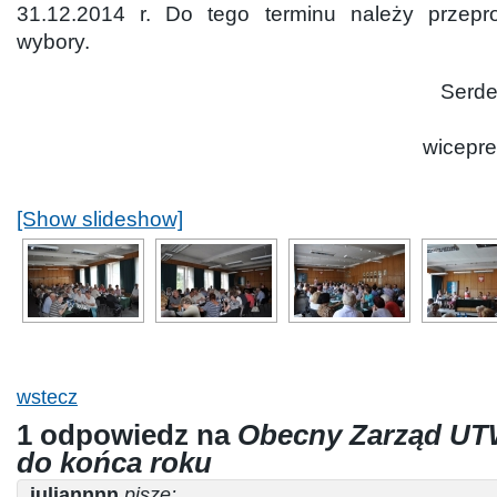
31.12.2014 r. Do tego terminu należy przep
wybory.
Serde
wicepr
[Show slideshow]
wstecz
1 odpowiedz na
Obecny Zarząd UT
do końca roku
juliannnn
pisze: