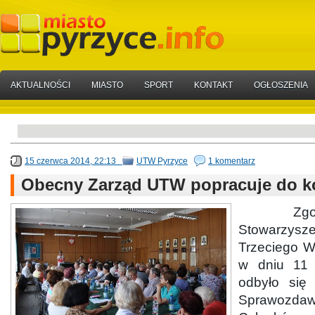
AKTUALNOŚCI
MIASTO
SPORT
KONTAKT
OGŁOSZENIA
15 czerwca 2014, 22:13
UTW Pyrzyce
1 komentarz
Obecny Zarząd UTW popracuje do k
Zgodnie
Stowarzysz
Trzeciego W
w dniu 11 
odbyło się
Sprawozdaw