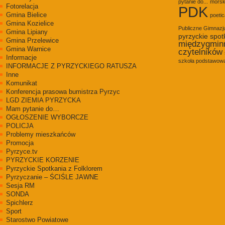
pytanie do...
morsk
Fotorelacja
PDK
Gmina Bielice
poetic
Gmina Kozielice
Publiczne Gimnaz
Gmina Lipiany
pyrzyckie spot
Gmina Przelewice
międzygmin
Gmina Warnice
czytelników
Informacje
szkoła podstawowa
INFORMACJE Z PYRZYCKIEGO RATUSZA
Inne
Komunikat
Konferencja prasowa bumistrza Pyrzyc
LGD ZIEMIA PYRZYCKA
Mam pytanie do…
OGŁOSZENIE WYBORCZE
POLICJA
Problemy mieszkańców
Promocja
Pyrzyce.tv
PYRZYCKIE KORZENIE
Pyrzyckie Spotkania z Folklorem
Pyrzyczanie – ŚCIŚLE JAWNE
Sesja RM
SONDA
Spichlerz
Sport
Starostwo Powiatowe