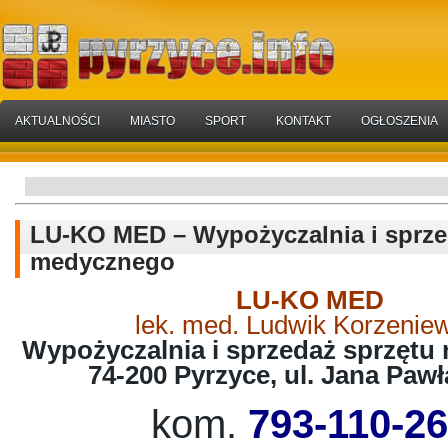
AKTUALNOŚCI
MIASTO
SPORT
KONTAKT
OGŁOSZENIA
LU-KO MED – Wypożyczalnia i sprze
medycznego
LU-KO MED
lek. med. Ludwik Korzenie
Wypożyczalnia i sprzedaż sprzęt
74-200 Pyrzyce, ul. Jana Pawł
kom.
793-110-2