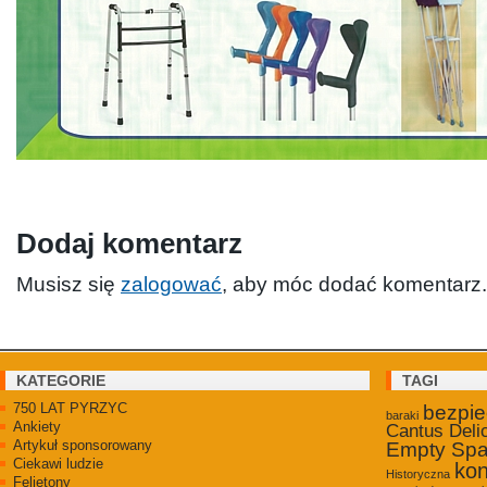
Dodaj komentarz
Musisz się
zalogować
, aby móc dodać komentarz.
KATEGORIE
TAGI
750 LAT PYRZYC
bezpi
baraki
Ankiety
Cantus Deli
Artykuł sponsorowany
Empty Sp
Ciekawi ludzie
kon
Historyczna
Felietony