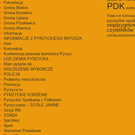
Fotorelacja
PDK
Gmina Bielice
poetic
Gmina Kozielice
Publiczne Gimnaz
Gmina Lipiany
pyrzyckie spot
Gmina Przelewice
międzygmin
Gmina Warnice
czytelników
Informacje
szkoła podstawowa
INFORMACJE Z PYRZYCKIEGO RATUSZA
Inne
Komunikat
Konferencja prasowa bumistrza Pyrzyc
LGD ZIEMIA PYRZYCKA
Mam pytanie do…
OGŁOSZENIE WYBORCZE
POLICJA
Problemy mieszkańców
Promocja
Pyrzyce.tv
PYRZYCKIE KORZENIE
Pyrzyckie Spotkania z Folklorem
Pyrzyczanie – ŚCIŚLE JAWNE
Sesja RM
SONDA
Spichlerz
Sport
Starostwo Powiatowe