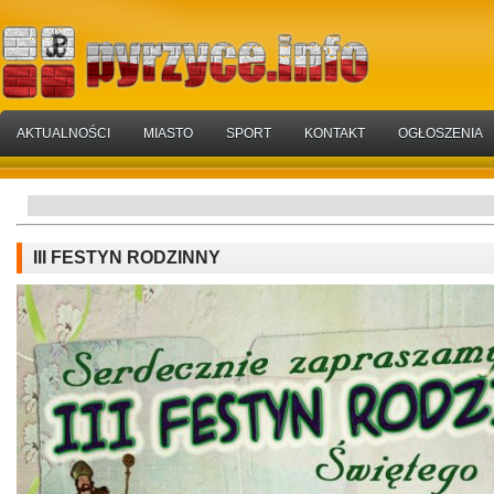
AKTUALNOŚCI
MIASTO
SPORT
KONTAKT
OGŁOSZENIA
III FESTYN RODZINNY