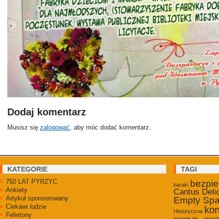
Dodaj komentarz
Musisz się
zalogować
, aby móc dodać komentarz.
KATEGORIE
TAGI
750 LAT PYRZYC
bezpi
baraki
Ankiety
Cantus Deli
Artykuł sponsorowany
Empty Sp
Ciekawi ludzie
kon
Historyczna
Felietony
pytanie do...
morsk