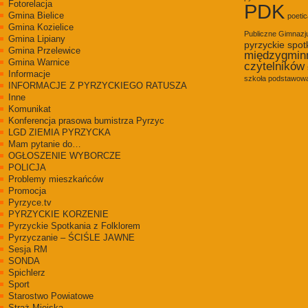
Fotorelacja
PDK
Gmina Bielice
poetic
Gmina Kozielice
Publiczne Gimnaz
Gmina Lipiany
pyrzyckie spot
Gmina Przelewice
międzygmin
Gmina Warnice
czytelników
Informacje
szkoła podstawowa
INFORMACJE Z PYRZYCKIEGO RATUSZA
Inne
Komunikat
Konferencja prasowa bumistrza Pyrzyc
LGD ZIEMIA PYRZYCKA
Mam pytanie do…
OGŁOSZENIE WYBORCZE
POLICJA
Problemy mieszkańców
Promocja
Pyrzyce.tv
PYRZYCKIE KORZENIE
Pyrzyckie Spotkania z Folklorem
Pyrzyczanie – ŚCIŚLE JAWNE
Sesja RM
SONDA
Spichlerz
Sport
Starostwo Powiatowe
Straż Miejska