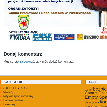
Dodaj komentarz
Musisz się
zalogować
, aby móc dodać komentarz.
KATEGORIE
TAGI
750 LAT PYRZYC
bezpi
baraki
Ankiety
Cantus Deli
Artykuł sponsorowany
Empty Sp
Ciekawi ludzie
kon
Historyczna
Felietony
pytanie do...
morsk