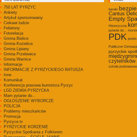
750 LAT PYRZYC
bezpi
baraki
Ankiety
Cantus Deli
Artykuł sponsorowany
Empty Sp
Ciekawi ludzie
kon
Historyczna
Felietony
pytanie do...
morsk
Fotorelacja
PDK
Gmina Bielice
poetic
Gmina Kozielice
Publiczne Gimnaz
Gmina Lipiany
pyrzyckie spot
Gmina Przelewice
międzygmin
Gmina Warnice
czytelników
Informacje
szkoła podstawowa
INFORMACJE Z PYRZYCKIEGO RATUSZA
Inne
Komunikat
Konferencja prasowa bumistrza Pyrzyc
LGD ZIEMIA PYRZYCKA
Mam pytanie do…
OGŁOSZENIE WYBORCZE
POLICJA
Problemy mieszkańców
Promocja
Pyrzyce.tv
PYRZYCKIE KORZENIE
Pyrzyckie Spotkania z Folklorem