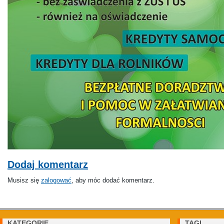
Dodaj komentarz
Musisz się
zalogować
, aby móc dodać komentarz.
KATEGORIE
TAGI