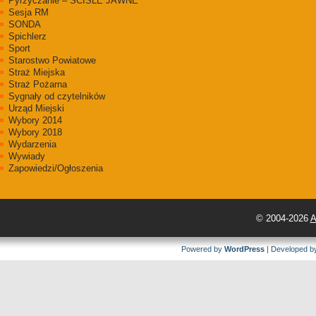
Pyrzyczanie – ŚCIŚLE JAWNE
Sesja RM
SONDA
Spichlerz
Sport
Starostwo Powiatowe
Straż Miejska
Straż Pożarna
Sygnały od czytelników
Urząd Miejski
Wybory 2014
Wybory 2018
Wydarzenia
Wywiady
Zapowiedzi/Ogłoszenia
© 2004-2026
A
Powered by
WordPress
| Developed 