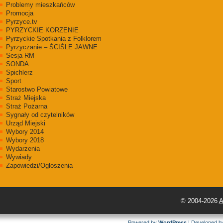
Problemy mieszkańców
Promocja
Pyrzyce.tv
PYRZYCKIE KORZENIE
Pyrzyckie Spotkania z Folklorem
Pyrzyczanie – ŚCIŚLE JAWNE
Sesja RM
SONDA
Spichlerz
Sport
Starostwo Powiatowe
Straż Miejska
Straż Pożarna
Sygnały od czytelników
Urząd Miejski
Wybory 2014
Wybory 2018
Wydarzenia
Wywiady
Zapowiedzi/Ogłoszenia
© 2004-2026
A
Powered by
WordPress
| Developed 