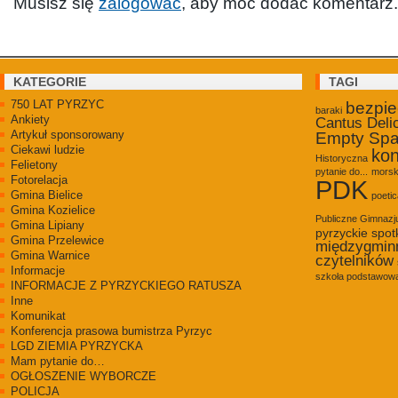
Musisz się
zalogować
, aby móc dodać komentarz.
KATEGORIE
TAGI
750 LAT PYRZYC
bezpi
baraki
Ankiety
Cantus Deli
Artykuł sponsorowany
Empty Sp
Ciekawi ludzie
kon
Historyczna
Felietony
pytanie do...
morsk
Fotorelacja
PDK
Gmina Bielice
poetic
Gmina Kozielice
Publiczne Gimnaz
Gmina Lipiany
pyrzyckie spot
Gmina Przelewice
międzygmin
Gmina Warnice
czytelników
Informacje
szkoła podstawowa
INFORMACJE Z PYRZYCKIEGO RATUSZA
Inne
Komunikat
Konferencja prasowa bumistrza Pyrzyc
LGD ZIEMIA PYRZYCKA
Mam pytanie do…
OGŁOSZENIE WYBORCZE
POLICJA