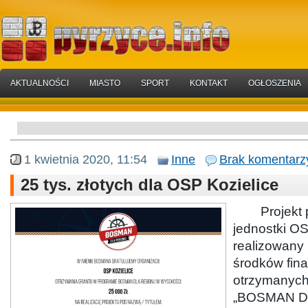
AKTUALNOŚCI
MIASTO
SPORT
KONTAKT
OGŁOSZENIA
1 kwietnia 2020, 11:54
Inne
Brak komentarz
25 tys. złotych dla OSP Kozielice
Projekt pn
jednostki OS
realizowany
środków fin
otrzymanych
„BOSMAN D