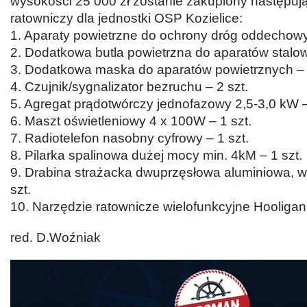
wysokości 25 000 zł zostanie zakupiony następują
ratowniczy dla jednostki OSP Kozielice:
1. Aparaty powietrzne do ochrony dróg oddechow
2. Dodatkowa butla powietrzna do aparatów stalowa 
3. Dodatkowa maska do aparatów powietrznych – 
4. Czujnik/sygnalizator bezruchu – 2 szt.
5. Agregat prądotwórczy jednofazowy 2,5-3,0 kW –
6. Maszt oświetleniowy 4 x 100W – 1 szt.
7. Radiotelefon nasobny cyfrowy – 1 szt.
8. Pilarka spalinowa dużej mocy min. 4kM – 1 szt.
9. Drabina strażacka dwuprzęsłowa aluminiowa, w
szt.
10. Narzędzie ratownicze wielofunkcyjne Hooligan 
red. D.Woźniak