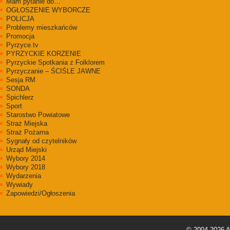
Mam pytanie do…
OGŁOSZENIE WYBORCZE
POLICJA
Problemy mieszkańców
Promocja
Pyrzyce.tv
PYRZYCKIE KORZENIE
Pyrzyckie Spotkania z Folklorem
Pyrzyczanie – ŚCIŚLE JAWNE
Sesja RM
SONDA
Spichlerz
Sport
Starostwo Powiatowe
Straż Miejska
Straż Pożarna
Sygnały od czytelników
Urząd Miejski
Wybory 2014
Wybory 2018
Wydarzenia
Wywiady
Zapowiedzi/Ogłoszenia
© 2004-2026
A