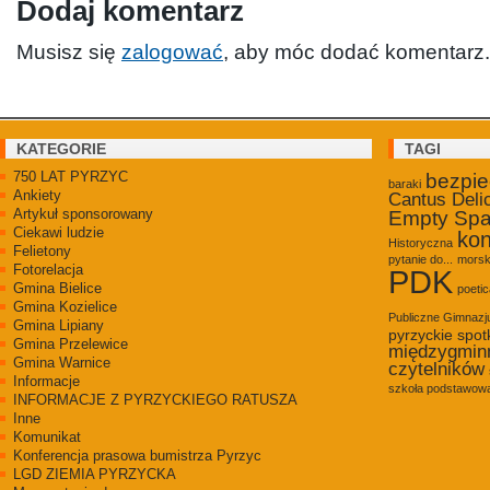
Dodaj komentarz
Musisz się
zalogować
, aby móc dodać komentarz.
KATEGORIE
TAGI
750 LAT PYRZYC
bezpi
baraki
Ankiety
Cantus Deli
Artykuł sponsorowany
Empty Sp
Ciekawi ludzie
kon
Historyczna
Felietony
pytanie do...
morsk
Fotorelacja
PDK
Gmina Bielice
poetic
Gmina Kozielice
Publiczne Gimnaz
Gmina Lipiany
pyrzyckie spot
Gmina Przelewice
międzygmin
Gmina Warnice
czytelników
Informacje
szkoła podstawowa
INFORMACJE Z PYRZYCKIEGO RATUSZA
Inne
Komunikat
Konferencja prasowa bumistrza Pyrzyc
LGD ZIEMIA PYRZYCKA