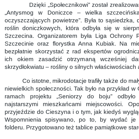
Dzięki „Społecznikowi” został zrealizowany
„Antysmog w Doniczce – wielka szczecińska
oczyszczających powietrze”. Była to sąsiedzka
roślin doniczkowych, która odbyła się w sierp
Szczecina. Organizatorem była Liga Ochrony 
Szczecinie oraz florystka Anna Kubiak. Na mi
bezpłatnie skorzystać z rad ekspertów ogrodnic
ich okiem zasadzić otrzymaną wcześniej d
skrzydłokwiatu – rośliny o silnych właściwościac
Co istotne, mikrodotacje trafiły także do mały
niewielkich społeczności. Tak było na przykład w 
ramach projektu „Seniorzy do boju” odbyło
najstarszymi mieszkańcami miejscowości. Op
przyjeździe do Cieszyna i o tym, jak kiedyś wygl
Wspomnienia spisywano, po to, by wydać je
folderu. Przygotowano też tablice pamiątkowe sta