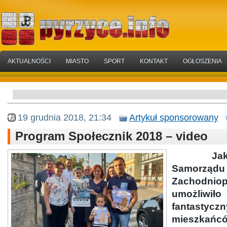
AKTUALNOŚCI
MIASTO
SPORT
KONTAKT
OGŁOSZENIA
19 grudnia 2018, 21:34
Artykuł sponsorowany
Program Społecznik 2018 – video
Jak dof
Samorząd
Zachodnio
umożliwił
fantastyc
mieszka