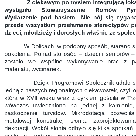
Z ciekawym pomysłem integrującą lokal
wystąpiło Stowarzyszenie Romów Pyrz
Wydarzenie pod hasłem „Nie bój się cygana
przede wszystkim przełamanie stereotypów p
dzieci, młodzieży i dorosłych właśnie ze społ
W Dolicach, w podobny sposób, starano się 
pokolenia. Ponad sto osób – dzieci i seniorów
zostało we wspólne wykonywanie prac z pa
materiału, wycinanek.
Dzięki Programowi Społecznik udało się t
jedną z naszych regionalnych ciekawostek, czyli o
która w XVII wieku wraz z cyrkiem gościła w Trz
wówczas uwieczniona na jednej z kamienic,
zaskoczenie turystów. Mikrodotacja pozwoli
metalowej konstrukcji słonia, zaprojektowani
dekoracji. Wokół słonia odbyło się kilka spotkań 
miały za zadanie wzmacniać więź między mi