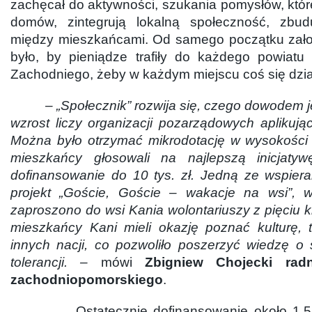
zachęcał do aktywności, szukania pomysłów, któr
domów, zintegrują lokalną społeczność, zbud
między mieszkańcami. Od samego początku zał
było, by pieniądze trafiły do każdego powiat
Zachodniego, żeby w każdym miejscu coś się dzia
– „Społecznik” rozwija się, czego dowodem je
wzrost liczy organizacji pozarządowych aplikuj
Można było otrzymać mikrodotację w wysokości 3
mieszkańcy głosowali na najlepszą inicjaty
dofinansowanie do 10 tys. zł. Jedną ze wspiera
projekt „Goście, Goście – wakacje na wsi”, 
zaproszono do wsi Kania wolontariuszy z pięciu k
mieszkańcy Kani mieli okazję poznać kulturę, t
innych nacji, co pozwoliło poszerzyć wiedzę o 
tolerancji. –
mówi
Zbigniew Chojecki rad
zachodniopomorskiego
.
Ostatecznie dofinansowanie około 1,5 m