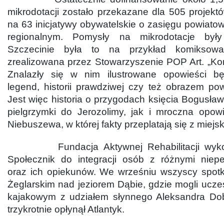
mikrodotacji zostało przekazane dla 505 projektó
na 63 inicjatywy obywatelskie o zasięgu powiato
regionalnym. Pomysły na mikrodotacje był
Szczecinie była to na przykład komiksowa 
zrealizowana przez Stowarzyszenie POP Art. „Ko
Znalazły się w nim ilustrowane opowieści b
legend, historii prawdziwej czy też obrazem po
Jest więc historia o przygodach księcia Bogusław
pielgrzymki do Jerozolimy, jak i mroczna opow
Niebuszewa, w której fakty przeplatają się z miejs
Fundacja Aktywnej Rehabilitacji wykorz
Społecznik do integracji osób z różnymi niep
oraz ich opiekunów. We wrześniu wszyscy spotk
Żeglarskim nad jeziorem Dąbie, gdzie mogli ucze
kajakowym z udziałem słynnego Aleksandra Dob
trzykrotnie opłynął Atlantyk.