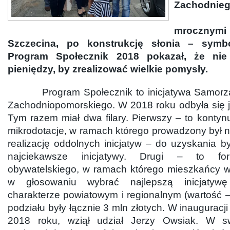
Zachodnie
Od k
mrocznymi
Szczecina, po konstrukcję słonia – symbo
Program Społecznik 2018 pokazał, że nie 
pieniędzy, by zrealizować wielkie pomysły.
Program Społecznik to inicjatywa Samorz
Zachodniopomorskiego. W 2018 roku odbyła się j
Tym razem miał dwa filary. Pierwszy – to konty
mikrodotacje, w ramach którego prowadzony był 
realizację oddolnych inicjatyw – do uzyskania by
najciekawsze inicjatywy. Drugi – to fo
obywatelskiego, w ramach którego mieszkańcy 
w głosowaniu wybrać najlepszą inicjatyw
charakterze powiatowym i regionalnym (wartość – 
podziału były łącznie 3 mln złotych. W inauguracj
2018 roku, wziął udział Jerzy Owsiak. W s