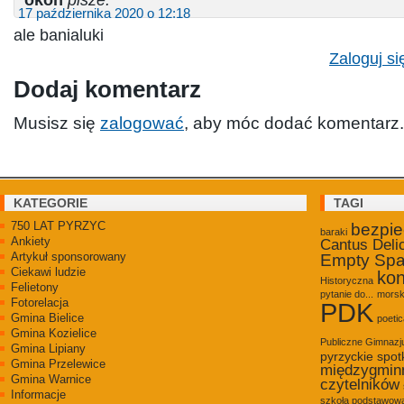
17 października 2020 o 12:18
ale banialuki
Zaloguj si
Dodaj komentarz
Musisz się
zalogować
, aby móc dodać komentarz.
KATEGORIE
TAGI
750 LAT PYRZYC
bezpi
baraki
Ankiety
Cantus Deli
Artykuł sponsorowany
Empty Sp
Ciekawi ludzie
kon
Historyczna
Felietony
pytanie do...
morsk
Fotorelacja
PDK
Gmina Bielice
poetic
Gmina Kozielice
Publiczne Gimnaz
Gmina Lipiany
pyrzyckie spot
Gmina Przelewice
międzygmin
Gmina Warnice
czytelników
Informacje
szkoła podstawowa