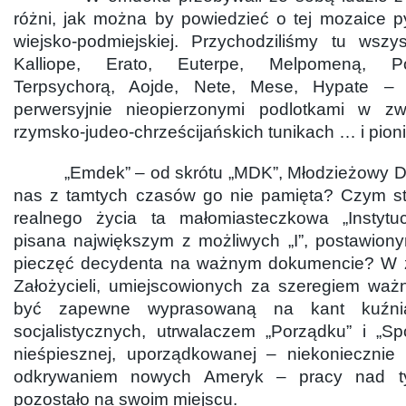
różni, jak można by powiedzieć o tej mozaice py
wiejsko-podmiejskiej. Przychodziliśmy tu wsz
Kalliope, Erato, Euterpe, Melpomeną, Pol
Terpsychorą, Aojde, Nete, Mese, Hypate – p
perwersyjnie nieopierzonymi podlotkami w zw
rzymsko-judeo-chrześcijańskich tunikach … i pion
„Emdek” – od skrótu „MDK”, Młodzieżowy Dom
nas z tamtych czasów go nie pamięta? Czym sta
realnego życia ta małomiasteczkowa „Instytuc
pisana największym z możliwych „I”, postawiony
pieczęć decydenta na ważnym dokumencie? W z
Założycieli, umiejscowionych za szeregiem ważn
być zapewne wyprasowaną na kant kuźni
socjalistycznych, utrwalaczem „Porządku” i „S
nieśpiesznej, uporządkowanej – niekoniecznie
odkrywaniem nowych Ameryk – pracy nad t
pozostało na swoim miejscu.