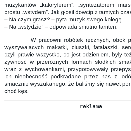
muzykantów „kaloryferem”, „syntezatorem mar
prostu „wstydem”. Jak głosił dowcip z tamtych cza
– Na czym grasz? – pyta muzyk swego kolegę.
– Na „wstydzie” – odpowiada smutno tamten.
W pracowni robótek ręcznych, obok pań
wyszywających makatki, ciuszki, fatałaszki, ser
czyli prawie wszystko, co jest odzieniem, były te
żywność w przeróżnych formach słodkich sma
wraz z wychowankami, przygotowywały przepys
ich nieobecność podkradane przez nas z lodó
smacznie wyszukanego, że baliśmy się nawet pom
choć kęs.
reklama