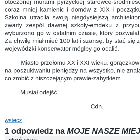
otoczonej murami pyrzyckiej starówce-śródmieśc
coraz mniej kamienic i domów z XIX i początk
Szkolna utraciła swoją niegdysiejszą architekt
zwarty zespół dawnej szkoły-emdeku z przy
wyburzono go w ostatnim czasie, który pozwalał
Za chwilę miał mieć 100 lat i szansę, by stać się
wojewódzki konserwator mógłby go ocalić.
Miasto przełomu XX i XXI wieku, gorączkow
na poszukiwaniu pieniędzy na wszystko, nie znal
co zrobić z niszczejącym prawie-zabytkiem.
Musiał odejść.
Cdn.
wstecz
1 odpowiedz na
MOJE NASZE MIE
okoń
pisze: