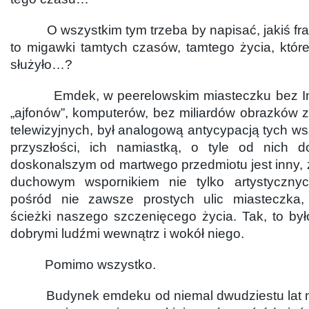
O wszystkim tym trzeba by napisać, jakiś frag
to migawki tamtych czasów, tamtego życia, któr
służyło…?
Emdek, w peerelowskim miasteczku bez Inte
„ajfonów”, komputerów, bez miliardów obrazków 
telewizyjnych, był analogową antycypacją tych w
przyszłości, ich namiastką, o tyle od nich d
doskonalszym od martwego przedmiotu jest inny, 
duchowym wspornikiem nie tylko artystycznych
pośród nie zawsze prostych ulic miasteczka,
ścieżki naszego szczenięcego życia. Tak, to by
dobrymi ludźmi wewnątrz i wokół niego.
Pomimo wszystko.
Budynek emdeku od niemal dwudziestu lat nie 