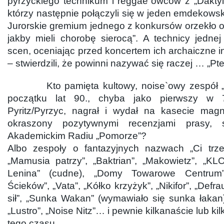
pyrzyckiego technikum i reggae`owców z „Daktyl
którzy następnie połączyli się w jeden emdekowsk
Jurorskie gremium jednego z konkursów orzekło o n
jakby mieli chorobę sierocą”. A technicy jedne
scen, oceniając przed koncertem ich archaiczne in
– stwierdzili, że powinni nazywać się raczej … „Pte
Kto pamięta kultowy, noise`owy zespół „Ci
początku lat 90., chyba jako pierwszy w 750-
Pyritz/Pyrzyc, nagrał i wydał na kasecie mag
okraszony pozytywnymi recenzjami prasy, 
Akademickim Radiu „Pomorze”?
Albo zespoły o fantazyjnych nazwach „Ci trze
„Mamusia patrzy”, „Baktrian”, „Makowietz”, „KLO
Lenina” (cudne), „Domy Towarowe Centrum”,
Ścieków”, „Vata”, „Kółko krzyżyk”, „Nikifor”, „Defr
sił”, „Sunka Wakan” (wymawiało się sunka łakan),
„Lustro”, „Noise Nitz”… i pewnie kilkanaście lub kil
tego czasu…