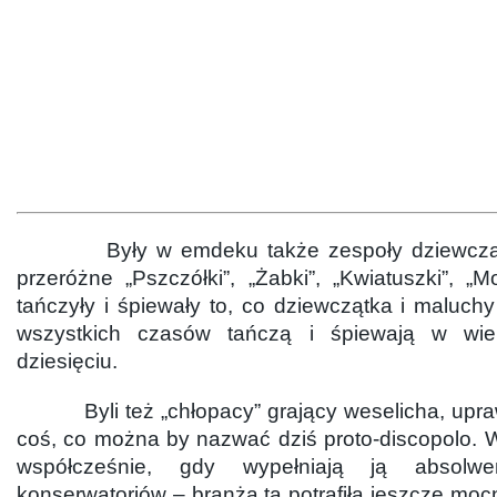
Były w emdeku także zespoły dziewcząte
przeróżne „Pszczółki”, „Żabki”, „Kwiatuszki”, „Mo
tańczyły i śpiewały to, co dziewczątka i maluchy
wszystkich czasów tańczą i śpiewają w wie
dziesięciu.
Byli też „chłopacy” grający weselicha, upra
coś, co można by nazwać dziś proto-discopolo. W
współcześnie, gdy wypełniają ją absolw
konserwatoriów – branża ta potrafiła jeszcze m