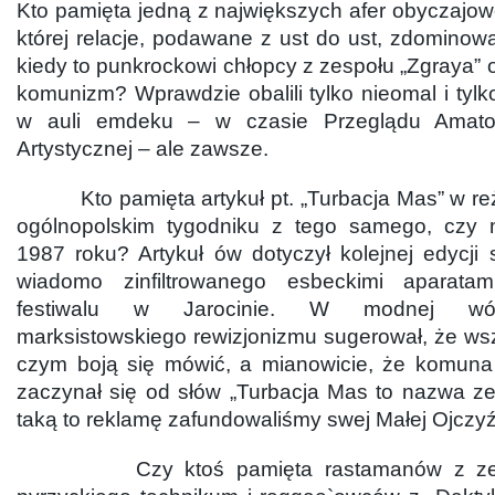
Kto pamięta jedną z największych afer obyczajow
której relacje, podawane z ust do ust, zdominow
kiedy to punkrockowi chłopcy z zespołu „Zgraya” o
komunizm? Wprawdzie obalili tylko nieomal i tylko
w auli emdeku – w czasie Przeglądu Amator
Artystycznej – ale zawsze.
Kto pamięta artykuł pt. „Turbacja Mas” w reżi
ogólnopolskim tygodniku z tego samego, czy
1987 roku? Artykuł ów dotyczył kolejnej edycji 
wiadomo zinfiltrowanego esbeckimi aparatami 
festiwalu w Jarocinie. W modnej wów
marksistowskiego rewizjonizmu sugerował, że ws
czym boją się mówić, a mianowicie, że komuna s
zaczynał się od słów „Turbacja Mas to nazwa z
taką to reklamę zafundowaliśmy swej Małej Ojczyź
Czy ktoś pamięta rastamanów z zespo