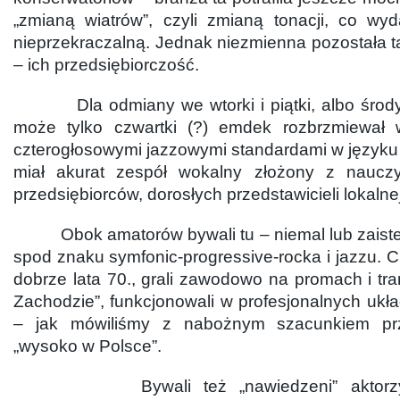
„zmianą wiatrów”, czyli zmianą tonacji, co wyd
nieprzekraczalną. Jednak niezmienna pozostała tak
– ich przedsiębiorczość.
Dla odmiany we wtorki i piątki, albo środy i
może tylko czwartki (?) emdek rozbrzmiewał 
czterogłosowymi jazzowymi standardami w języku
miał akurat zespół wokalny złożony z nauczyc
przedsiębiorców, dorosłych przedstawicieli lokalnej
Obok amatorów bywali tu – niemal lub zaiste 
spod znaku symfonic-progressive-rocka i jazzu. Ci
dobrze lata 70., grali zawodowo na promach i tra
Zachodzie”, funkcjonowali w profesjonalnych uk
– jak mówiliśmy z nabożnym szacunkiem prz
„wysoko w Polsce”.
Bywali też „nawiedzeni” aktorzy-am