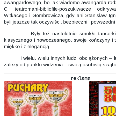
awangardowego, bo jak wiadomo awangarda rodzi 
Ci teatromani-bibliofile-poszukiwacze odkry
Witkacego i Gombrowicza, gdy ani Stanisław Ign
byli jeszcze tak oczywiści, bezpieczni i powszedni 
Były też nastoletnie smukłe tancerki i
klasycznego i nowoczesnego, swoje kończyny i t
miękko i z elegancją.
I wielu, wielu innych ludzi obciążonych – l
zależy od punktu widzenia – swoją osobistą szajbą
reklama