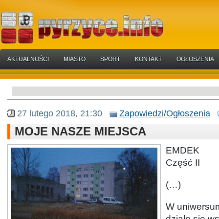
AKTUALNOŚCI
MIASTO
SPORT
KONTAKT
OGŁOSZENIA
27 lutego 2018, 21:30
Zapowiedzi/Ogłoszenia
MOJE NASZE MIEJSCA
EMDEK
Część II
(…)
W uniwersum
działo się w