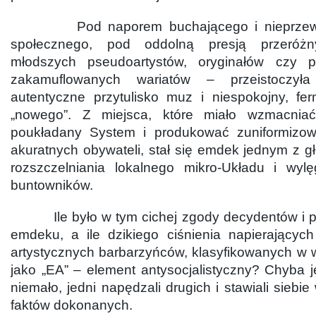
Pod naporem buchającego i nieprzewid
społecznego, pod oddolną presją przeróżn
młodszych pseudoartystów, oryginałów czy 
zakamuflowanych wariatów – przeistoczy
autentyczne przytulisko muz i niespokojny, fe
„nowego”. Z miejsca, które miało wzmacniać
poukładany System i produkować zuniformizo
akuratnych obywateli, stał się emdek jednym z 
rozszczelniania lokalnego mikro-Układu i wylę
buntowników.
Ile było w tym cichej zgody decydentów i pr
emdeku, a ile dzikiego ciśnienia napierającyc
artystycznych barbarzyńców, klasyfikowanych w
jako „EA” – element antysocjalistyczny? Chyba 
niemało, jedni napędzali drugich i stawiali siebi
faktów dokonanych.