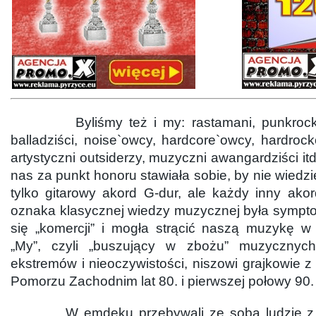
Byliśmy też i my: rastamani, punkrocko
balladziści, noise`owcy, hardcore`owcy, hardroc
artystyczni outsiderzy, muzyczni awangardziści itd
nas za punkt honoru stawiała sobie, by nie wiedzi
tylko gitarowy akord G-dur, ale każdy inny ako
oznaka klasycznej wiedzy muzycznej była symp
się „komercji” i mogła strącić naszą muzykę w
„My”, czyli „buszujący w zbożu” muzycznyc
ekstremów i nieoczywistości, niszowi grajkowie 
Pomorzu Zachodnim lat 80. i pierwszej połowy 90.
W emdeku przebywali ze sobą ludzie z p