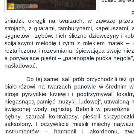
Pyrzyc
śniadzi, okrągli na twarzach, w zawsze przes
strojach, z gitarami, tamburynami, kapeluszami,
sygnetów i zębów. I ich śliczne dziewczyny i kob
spijającymi melodię i rytm z mlekiem matek – 
roztańczona i roześmiana, śpiewająca swoje nie
a porywające pieśni – „parenopale pućka negola”
naśladować.
Do tej samej sali prób przychodzili też ge
biało-różowi na twarzach panowie w średnim w
stroje pyrzyckie krzewili i podtrzymywali lokalny
niegasnącą pamięć muzyki „ludowej”, utrwaloną
święconej wody ognistej. Bębnili w przeróżne b
bębny, szarpali kontrabasy, pieścili skrzypeczki
saksofony. I oczywiście miesili miechy najważn
instrumentów – harmonii i akordeonu, z