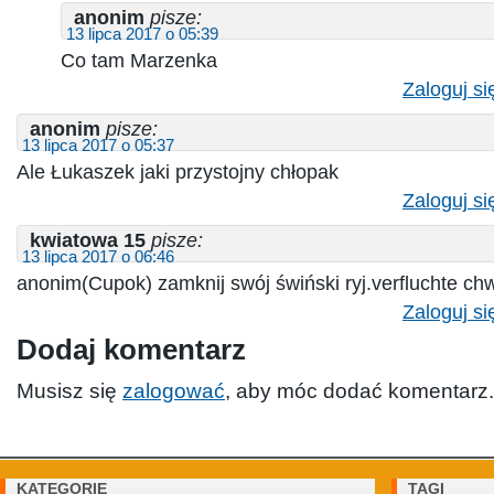
anonim
pisze:
13 lipca 2017 o 05:39
Co tam Marzenka
Zaloguj si
anonim
pisze:
13 lipca 2017 o 05:37
Ale Łukaszek jaki przystojny chłopak
Zaloguj si
kwiatowa 15
pisze:
13 lipca 2017 o 06:46
anonim(Cupok) zamknij swój świński ryj.verfluchte ch
Zaloguj si
Dodaj komentarz
Musisz się
zalogować
, aby móc dodać komentarz.
KATEGORIE
TAGI