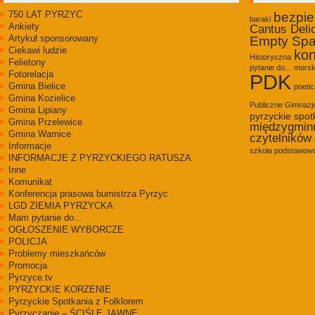
750 LAT PYRZYC
bezpi
baraki
Ankiety
Cantus Deli
Artykuł sponsorowany
Empty Sp
Ciekawi ludzie
kon
Historyczna
Felietony
pytanie do...
morsk
Fotorelacja
PDK
Gmina Bielice
poetic
Gmina Kozielice
Publiczne Gimnaz
Gmina Lipiany
pyrzyckie spot
Gmina Przelewice
międzygmin
Gmina Warnice
czytelników
Informacje
szkoła podstawowa
INFORMACJE Z PYRZYCKIEGO RATUSZA
Inne
Komunikat
Konferencja prasowa bumistrza Pyrzyc
LGD ZIEMIA PYRZYCKA
Mam pytanie do…
OGŁOSZENIE WYBORCZE
POLICJA
Problemy mieszkańców
Promocja
Pyrzyce.tv
PYRZYCKIE KORZENIE
Pyrzyckie Spotkania z Folklorem
Pyrzyczanie – ŚCIŚLE JAWNE