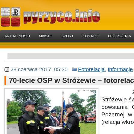
AKTUALNOŚCI
MIASTO
SPORT
KONTAKT
OGŁOSZENIA
28 czerwca 2017, 05:30
Fotorelacja
,
Informacje
70-lecie OSP w Stróżewie – fotorelac
24 cze
Stróżewie ś
powstania O
Pożarnej w 
(relacja wkró