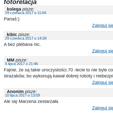
fotorelacja
kolega
pisze:
29 czerwca 2017 o 11:04
Panaś:)
Zaloguj si
kibic
pisze:
29 czerwca 2017 o 14:28
A bez plebana nic.
Zaloguj si
MM
pisze:
5 lipca 2017 o 21:46
Fajnie, że są takie uroczystości.70 -lecie to nie byle c
strażaków, bo wykonują kawał dobrej roboty i niebezpi
Zaloguj si
Anonim
pisze:
10 lipca 2017 o 13:09
Ale się Marzena zestarzała
Zaloguj si