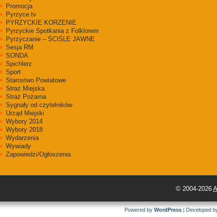
Promocja
Pyrzyce.tv
PYRZYCKIE KORZENIE
Pyrzyckie Spotkania z Folklorem
Pyrzyczanie – ŚCIŚLE JAWNE
Sesja RM
SONDA
Spichlerz
Sport
Starostwo Powiatowe
Straż Miejska
Straż Pożarna
Sygnały od czytelników
Urząd Miejski
Wybory 2014
Wybory 2018
Wydarzenia
Wywiady
Zapowiedzi/Ogłoszenia
© 2004-2026
A
Powered by
WordPress
| Developed 