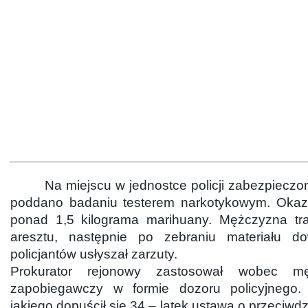
Na miejscu w jednostce policji zabezpieczon
poddano badaniu testerem narkotykowym. Okazał
ponad 1,5 kilograma marihuany. Mężczyzna traf
aresztu, następnie po zebraniu materiału 
policjantów usłyszał zarzuty.
Prokurator rejonowy zastosował wobec m
zapobiegawczy w formie dozoru policyjnego.
jakiego dopuścił się 34 – latek ustawa o przeciwd