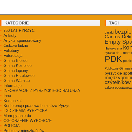
KATEGORIE
TAGI
750 LAT PYRZYC
bezpi
baraki
Ankiety
Cantus Deli
Artykuł sponsorowany
Empty Sp
Ciekawi ludzie
kon
Historyczna
Felietony
pytanie do...
morsk
Fotorelacja
PDK
Gmina Bielice
poetic
Gmina Kozielice
Publiczne Gimnaz
Gmina Lipiany
pyrzyckie spot
Gmina Przelewice
międzygmin
Gmina Warnice
czytelników
Informacje
szkoła podstawowa
INFORMACJE Z PYRZYCKIEGO RATUSZA
Inne
Komunikat
Konferencja prasowa bumistrza Pyrzyc
LGD ZIEMIA PYRZYCKA
Mam pytanie do…
OGŁOSZENIE WYBORCZE
POLICJA
Problemy mieszkańców