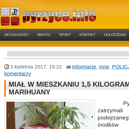
AKTUALNOŚCI
MIASTO
SPORT
KONTAKT
OGŁOSZENIA
3 kwietnia 2017, 15:22
Informacje
,
Inne
,
POLIC
komentarzy
MIAŁ W MIESZKANIU 1,5 KILOGRA
MARIHUANY
Pyrzycc
zatrzyma
podejrzane
środków 