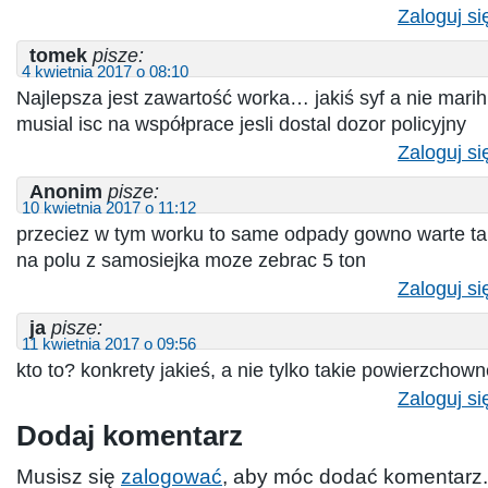
Zaloguj si
tomek
pisze:
4 kwietnia 2017 o 08:10
Najlepsza jest zawartość worka… jakiś syf a nie marih
musial isc na współprace jesli dostal dozor policyjny
Zaloguj si
Anonim
pisze:
10 kwietnia 2017 o 11:12
przeciez w tym worku to same odpady gowno warte taki
na polu z samosiejka moze zebrac 5 ton
Zaloguj si
ja
pisze:
11 kwietnia 2017 o 09:56
kto to? konkrety jakieś, a nie tylko takie powierzchow
Zaloguj si
Dodaj komentarz
Musisz się
zalogować
, aby móc dodać komentarz.