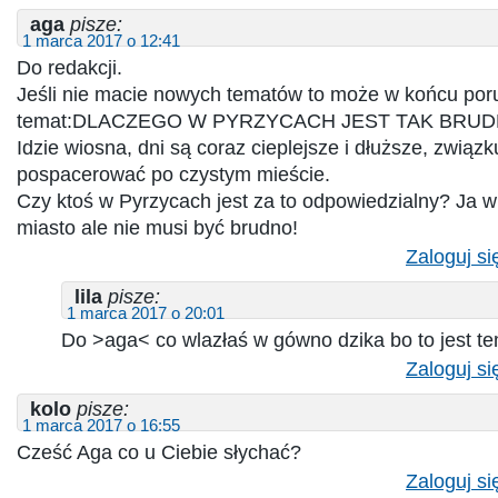
aga
pisze:
1 marca 2017 o 12:41
Do redakcji.
Jeśli nie macie nowych tematów to może w końcu por
temat:DLACZEGO W PYRZYCACH JEST TAK BRUDN
Idzie wiosna, dni są coraz cieplejsze i dłuższe, związk
pospacerować po czystym mieście.
Czy ktoś w Pyrzycach jest za to odpowiedzialny? Ja w
miasto ale nie musi być brudno!
Zaloguj si
lila
pisze:
1 marca 2017 o 20:01
Do >aga< co wlazłaś w gówno dzika bo to jest te
Zaloguj si
kolo
pisze:
1 marca 2017 o 16:55
Cześć Aga co u Ciebie słychać?
Zaloguj si