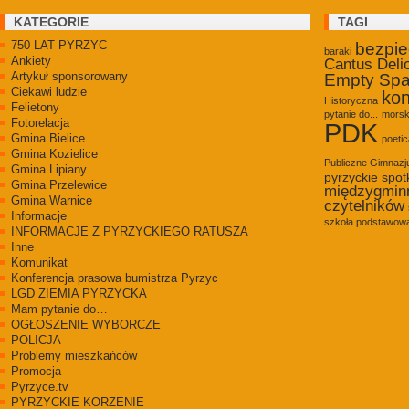
KATEGORIE
TAGI
750 LAT PYRZYC
bezpi
baraki
Ankiety
Cantus Deli
Artykuł sponsorowany
Empty Sp
Ciekawi ludzie
kon
Historyczna
Felietony
pytanie do...
morsk
Fotorelacja
PDK
Gmina Bielice
poetic
Gmina Kozielice
Publiczne Gimnaz
Gmina Lipiany
pyrzyckie spot
Gmina Przelewice
międzygmin
Gmina Warnice
czytelników
Informacje
szkoła podstawowa
INFORMACJE Z PYRZYCKIEGO RATUSZA
Inne
Komunikat
Konferencja prasowa bumistrza Pyrzyc
LGD ZIEMIA PYRZYCKA
Mam pytanie do…
OGŁOSZENIE WYBORCZE
POLICJA
Problemy mieszkańców
Promocja
Pyrzyce.tv
PYRZYCKIE KORZENIE