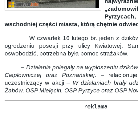
najwyraź
„zadomo
Pyrzycach,
wschodniej części miasta, którą chętnie odwied
W czwartek 16 lutego br. jeden z dzików z
ogrodzeniu posesji przy ulicy Kwiatowej. Sam
oswobodzić, potrzebna była pomoc strażaków.
–
Działania polegały na wypłoszeniu dzików 
Ciepłowniczej oraz Poznańskiej
. – relacjonuj
uczestniczący w akcji –
W działaniach brały ud
Żabów, OSP Mielęcin, OSP Pyrzyce oraz OSP Nowi
reklama