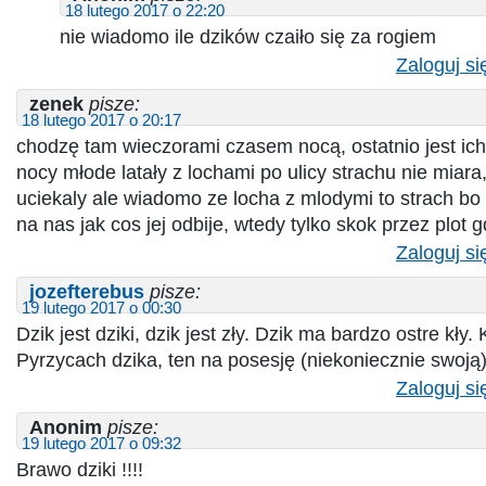
18 lutego 2017 o 22:20
nie wiadomo ile dzików czaiło się za rogiem
Zaloguj si
zenek
pisze:
18 lutego 2017 o 20:17
chodzę tam wieczorami czasem nocą, ostatnio jest ich
nocy młode latały z lochami po ulicy strachu nie miara
uciekaly ale wiadomo ze locha z mlodymi to strach b
na nas jak cos jej odbije, wtedy tylko skok przez plot 
Zaloguj si
jozefterebus
pisze:
19 lutego 2017 o 00:30
Dzik jest dziki, dzik jest zły. Dzik ma bardzo ostre kły.
Pyrzycach dzika, ten na posesję (niekoniecznie swoją
Zaloguj si
Anonim
pisze:
19 lutego 2017 o 09:32
Brawo dziki !!!!