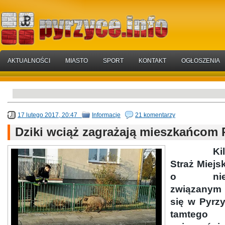
AKTUALNOŚCI
MIASTO
SPORT
KONTAKT
OGŁOSZENIA
17 lutego 2017, 20:47
Informacje
21 komentarzy
Dziki wciąż zagrażają mieszkańcom 
Ki
Straż Miejs
o niebez
związanym
się w Pyrz
tamtego