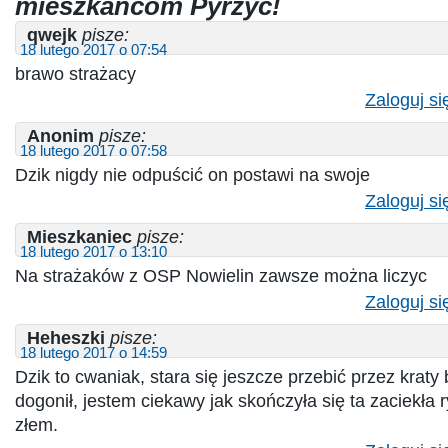
mieszkańcom Pyrzyc!
qwejk
pisze:
18 lutego 2017 o 07:54
brawo strażacy
Zaloguj si
Anonim
pisze:
18 lutego 2017 o 07:58
Dzik nigdy nie odpuścić on postawi na swoje
Zaloguj si
Mieszkaniec
pisze:
18 lutego 2017 o 13:10
Na strażaków z OSP Nowielin zawsze można liczyc
Zaloguj si
Heheszki
pisze:
18 lutego 2017 o 14:59
Dzik to cwaniak, stara się jeszcze przebić przez kraty 
dogonił, jestem ciekawy jak skończyła się ta zaciekła 
złem.