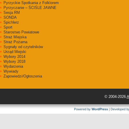
Pyrzyckie Spotkania z Folklorem
Pyrzyczanie – ŚCIŚLE JAWNE
Sesja RM
SONDA
Spichlerz
Sport
Starostwo Powiatowe
Straż Miejska
Straż Pożarna
Sygnały od czytelników
Urząd Miejski
Wybory 2014
Wybory 2018
Wydarzenia
Wywiady
Zapowiedzi/Ogłoszenia
© 2004-2026
A
Powered by
WordPress
| Developed 