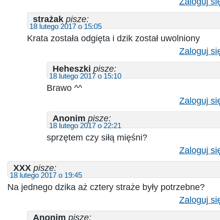
Zaloguj si
strażak
pisze:
18 lutego 2017 o 15:05
Krata została odgięta i dzik został uwolniony
Zaloguj si
Heheszki
pisze:
18 lutego 2017 o 15:10
Brawo ^^
Zaloguj si
Anonim
pisze:
18 lutego 2017 o 22:21
sprzętem czy siłą mięśni?
Zaloguj si
XXX
pisze:
18 lutego 2017 o 19:45
Na jednego dzika aż cztery straże były potrzebne?
Zaloguj si
Anonim
pisze: