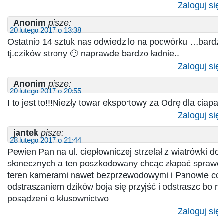
Zaloguj si
Anonim
pisze:
20 lutego 2017 o 13:38
Ostatnio 14 sztuk nas odwiedzilo na podwórku …bardz
tj.dzików strony 🙂 naprawde bardzo ładnie..
Zaloguj si
Anonim
pisze:
20 lutego 2017 o 20:55
I to jest to!!!Niezły towar eksportowy za Odrę dla ciap
Zaloguj si
jantek
pisze:
28 lutego 2017 o 21:44
Pewien Pan na ul. ciepłowniczej strzelał z wiatrówki do
słonecznych a ten poszkodowany chcąc złapać sprawc
teren kamerami nawet bezprzewodowymi i Panowie co s
odstraszaniem dzików boja się przyjść i odstraszc bo
posądzeni o kłusownictwo
Zaloguj si