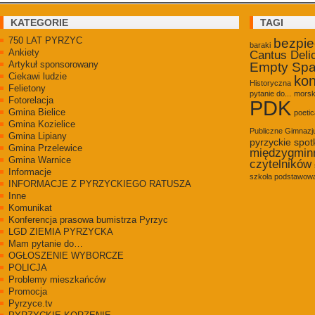
KATEGORIE
TAGI
750 LAT PYRZYC
bezpi
baraki
Ankiety
Cantus Deli
Artykuł sponsorowany
Empty Sp
Ciekawi ludzie
kon
Historyczna
Felietony
pytanie do...
morsk
Fotorelacja
PDK
Gmina Bielice
poetic
Gmina Kozielice
Publiczne Gimnaz
Gmina Lipiany
pyrzyckie spot
Gmina Przelewice
międzygmin
Gmina Warnice
czytelników
Informacje
szkoła podstawowa
INFORMACJE Z PYRZYCKIEGO RATUSZA
Inne
Komunikat
Konferencja prasowa bumistrza Pyrzyc
LGD ZIEMIA PYRZYCKA
Mam pytanie do…
OGŁOSZENIE WYBORCZE
POLICJA
Problemy mieszkańców
Promocja
Pyrzyce.tv