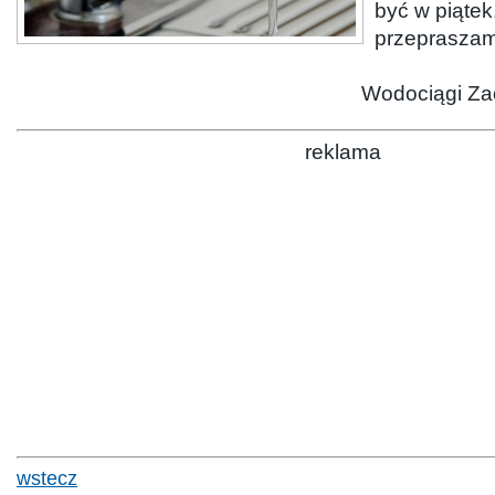
być w piątek
przepraszam
Wodociągi Za
reklama
wstecz