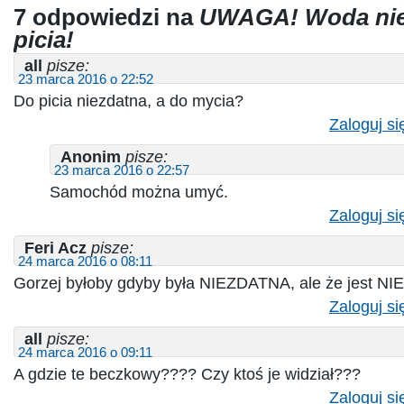
7 odpowiedzi na
UWAGA! Woda nie
picia!
all
pisze:
23 marca 2016 o 22:52
Do picia niezdatna, a do mycia?
Zaloguj si
Anonim
pisze:
23 marca 2016 o 22:57
Samochód można umyć.
Zaloguj si
Feri Acz
pisze:
24 marca 2016 o 08:11
Gorzej byłoby gdyby była NIEZDATNA, ale że jest NI
Zaloguj si
all
pisze:
24 marca 2016 o 09:11
A gdzie te beczkowy???? Czy ktoś je widział???
Zaloguj si