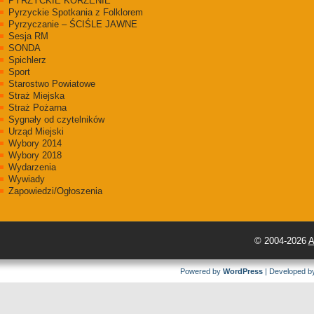
PYRZYCKIE KORZENIE
Pyrzyckie Spotkania z Folklorem
Pyrzyczanie – ŚCIŚLE JAWNE
Sesja RM
SONDA
Spichlerz
Sport
Starostwo Powiatowe
Straż Miejska
Straż Pożarna
Sygnały od czytelników
Urząd Miejski
Wybory 2014
Wybory 2018
Wydarzenia
Wywiady
Zapowiedzi/Ogłoszenia
© 2004-2026
A
Powered by
WordPress
| Developed 