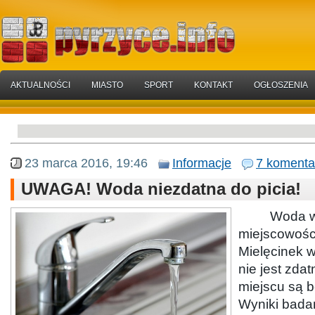
AKTUALNOŚCI
MIASTO
SPORT
KONTAKT
OGŁOSZENIA
23 marca 2016, 19:46
Informacje
7 komenta
UWAGA! Woda niezdatna do picia!
Woda 
miejscowości
Mielęcinek 
nie jest zda
miejscu są 
Wyniki bada