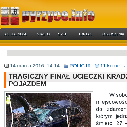
AKTUALNOŚCI
MIASTO
SPORT
KONTAKT
OGŁOSZENIA
14 marca 2016, 14:14
POLICJA
11 komenta
TRAGICZNY FINAŁ UCIECZKI KRA
POJAZDEM
W sobotni
miejscowoś
do zdarze
którym jedn
śmierć. 27 