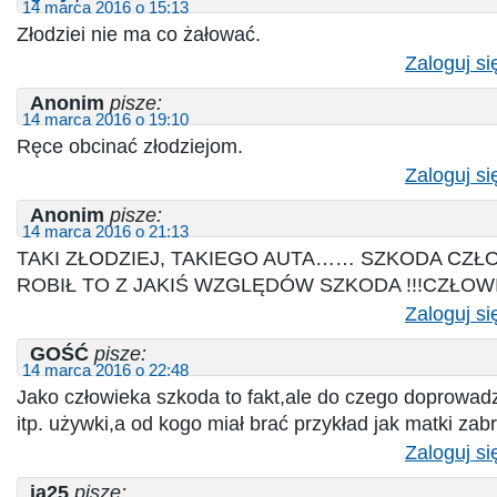
14 marca 2016 o 15:13
Złodziei nie ma co żałować.
Zaloguj si
Anonim
pisze:
14 marca 2016 o 19:10
Ręce obcinać złodziejom.
Zaloguj si
Anonim
pisze:
14 marca 2016 o 21:13
TAKI ZŁODZIEJ, TAKIEGO AUTA…… SZKODA CZŁ
ROBIŁ TO Z JAKIŚ WZGLĘDÓW SZKODA !!!CZŁOW
Zaloguj si
GOŚĆ
pisze:
14 marca 2016 o 22:48
Jako człowieka szkoda to fakt,ale do czego doprowadz
itp. używki,a od kogo miał brać przykład jak matki za
Zaloguj si
ja25
pisze: