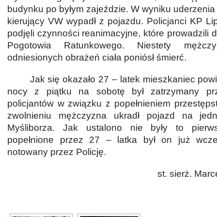
budynku po byłym zajeździe. W wyniku uderzenia
kierujący VW wypadł z pojazdu. Policjanci KP Li
podjęli czynności reanimacyjne, które prowadzili 
Pogotowia Ratunkowego. Niestety mężc
odniesionych obrażeń ciała poniósł śmierć.
Jak się okazało 27 – latek mieszkaniec powia
nocy z piątku na sobotę był zatrzymany prz
policjantów w związku z popełnieniem przestęps
zwolnieniu mężczyzna ukradł pojazd na jedn
Myśliborza. Jak ustalono nie były to pierw
popełnione przez 27 – latka był on już wcześ
notowany przez Policję.
st. sierż. Mar