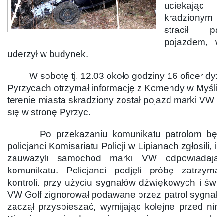
uciekając
kradzion
stracił 
pojazdem, 
uderzył w budynek.
W sobotę tj. 12.03 około godziny 16 oficer dy
Pyrzycach otrzymał informację z Komendy w Myśli
terenie miasta skradziony został pojazd marki VW
się w stronę Pyrzyc.
Po przekazaniu komunikatu patrolom będ
policjanci Komisariatu Policji w Lipianach zgłosili, 
zauważyli samochód marki VW odpowiadaj
komunikatu. Policjanci podjęli próbę zatrzy
kontroli, przy użyciu sygnałów dźwiękowych i świ
VW Golf zignorował podawane przez patrol sygnał
zaczął przyspieszać, wymijając kolejne przed n