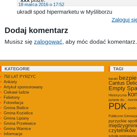
18 marca 2016 o 17:52
ukradł spod hipermarketu w Myśliborzu
Zaloguj si
Dodaj komentarz
Musisz się
zalogować
, aby móc dodać komentarz.
KATEGORIE
TAGI
750 LAT PYRZYC
bezpi
baraki
Ankiety
Cantus Deli
Artykuł sponsorowany
Empty Sp
Ciekawi ludzie
kon
Historyczna
Felietony
pytanie do...
morsk
Fotorelacja
PDK
Gmina Bielice
poetic
Gmina Kozielice
Publiczne Gimnaz
Gmina Lipiany
pyrzyckie spot
Gmina Przelewice
międzygmin
Gmina Warnice
czytelników
Informacje
szkoła podstawowa