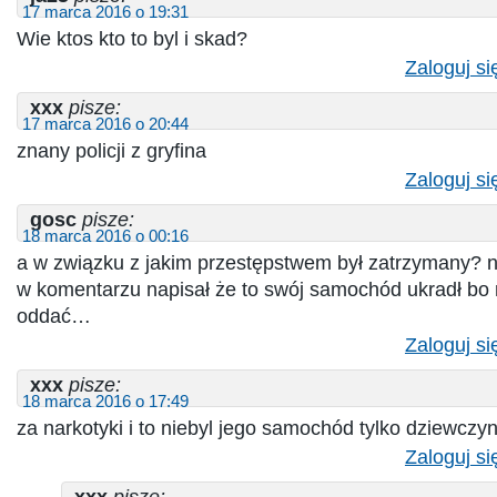
17 marca 2016 o 19:31
Wie ktos kto to byl i skad?
Zaloguj si
xxx
pisze:
17 marca 2016 o 20:44
znany policji z gryfina
Zaloguj si
gosc
pisze:
18 marca 2016 o 00:16
a w związku z jakim przestępstwem był zatrzymany? na
w komentarzu napisał że to swój samochód ukradł bo m
oddać…
Zaloguj si
xxx
pisze:
18 marca 2016 o 17:49
za narkotyki i to niebyl jego samochód tylko dziewcz
Zaloguj si
xxx
pisze: