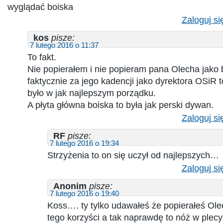
wyglądać boiska
Zaloguj si
kos
pisze:
7 lutego 2016 o 11:37
To fakt.
Nie popierałem i nie popieram pana Olecha jako b
faktycznie za jego kadencji jako dyrektora OSiR t
było w jak najlepszym porządku.
A płyta główna boiska to była jak perski dywan.
Zaloguj si
RF
pisze:
7 lutego 2016 o 19:34
Strzyżenia to on się uczył od najlepszych…
Zaloguj si
Anonim
pisze:
7 lutego 2016 o 19:40
Koss…. ty tylko udawałeś że popierałeś Olec
tego korzyści a tak naprawdę to nóż w plecy