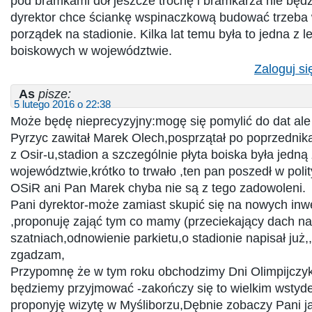
pod bramkami dół jeszcze trochę i bramkarza nie będz
dyrektor chce ściankę wspinaczkową budować trzeba 
porządek na stadionie. Kilka lat temu była to jedna z l
boiskowych w województwie.
Zaloguj si
As
pisze:
5 lutego 2016 o 22:38
Może będę nieprecyzyjny:mogę się pomylić do dat ale
Pyrzyc zawitał Marek Olech,posprzątał po poprzednik
z Osir-u,stadion a szczególnie płyta boiska była jedną
województwie,krótko to trwało ,ten pan poszedł w polity
OSiR ani Pan Marek chyba nie są z tego zadowoleni.
Pani dyrektor-może zamiast skupić się na nowych inw
,proponuję zająć tym co mamy (przeciekający dach na 
szatniach,odnowienie parkietu,o stadionie napisał już,
zgadzam,
Przypomnę że w tym roku obchodzimy Dni Olimpijczyka
będziemy przyjmować -zakończy się to wielkim wstyde
proponyję wizytę w Myśliborzu,Dębnie zobaczy Pani j