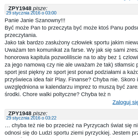
ZPY1948
pisze:
29 stycznia 2016 o 03:00
Panie Janie Szanowny!!!
Być może Pan to przeczyta być może ktoś Panu pods
przeczytania.
Jako tak bardzo zasłużony człowiek sportu jakim niewą
Uważam ten komunikat za farse. Wy jak się sami zres
honorowa kapitula pozwoliliscie na to aby bez 1 czlow
za jego namową czy nie ale uważam że tak) stłamsic 
sport jest piękny ze sport jest ponad podziałami a k
przyświeca idea fair Play. Finanse? Chyba nie. Skoro 
uwzględniona w kalendarzu imprez to muszą być zar
środki. Chore walki poltyczne? Chyba też n
Zaloguj si
ZPY1948
pisze:
29 stycznia 2016 o 03:22
… chyba też nie bo przecież na Pyrzycach świat się 
odnosi się do Ludzi sportu ziemi pyrzyckiej. Jestem p