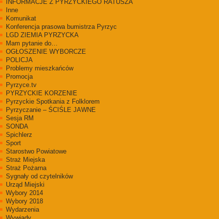
INFORMACJE Z PYRZYCKIEGO RATUSZA
Inne
Komunikat
Konferencja prasowa bumistrza Pyrzyc
LGD ZIEMIA PYRZYCKA
Mam pytanie do…
OGŁOSZENIE WYBORCZE
POLICJA
Problemy mieszkańców
Promocja
Pyrzyce.tv
PYRZYCKIE KORZENIE
Pyrzyckie Spotkania z Folklorem
Pyrzyczanie – ŚCIŚLE JAWNE
Sesja RM
SONDA
Spichlerz
Sport
Starostwo Powiatowe
Straż Miejska
Straż Pożarna
Sygnały od czytelników
Urząd Miejski
Wybory 2014
Wybory 2018
Wydarzenia
Wywiady