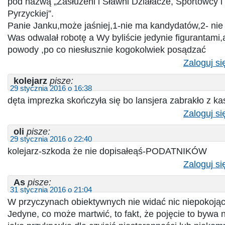
pod nazwą „Zasłużeni i Sławni Działacze, Sportowcy i
Pyrzyckiej”.
Panie Janku,może jaśniej,1-nie ma kandydatów,2- nie
Was odwalał robotę a Wy byliście jedynie figurantami
powody ,po co niesłusznie kogokolwiek posądzać
Zaloguj si
kolejarz
pisze:
29 stycznia 2016 o 16:38
dęta imprezka skończyła się bo lansjera zabrakło z ka
Zaloguj si
oli
pisze:
29 stycznia 2016 o 22:40
kolejarz-szkoda że nie dopisałeąś-PODATNIKÓW
Zaloguj si
As
pisze:
31 stycznia 2016 o 21:04
W przyczynach obiektywnych nie widać nic niepokoją
Jedyne, co może martwić, to fakt, że pojęcie to bywa