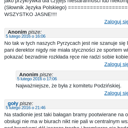
jako przykrywka dla czyjejś niestaranności lub niekom
(Słownik Języka Polskiego) =================
WSZYSTKO JASNE!!!!
Zaloguj si
Anonim
pisze:
5 lutego 2016 o 16:06
No tak w tych naszych Pyrzycach jest nie szanuje się 
pani derektor nigdy nie miała styczności ze sportem 
pokazać bezradnie rozkłada ręce nie radzi sobie kobi
Zaloguj si
Anonim
pisze:
5 lutego 2016 o 17:06
Najważniejsze, że była z komitetu Podzińskiej.
Zaloguj si
goły
pisze:
5 lutego 2016 o 21:46
Na stadionie jest taki bałagan bramy pootwierane na o
obsługi nie ma w biurach nikt nie pali w centralnym ws