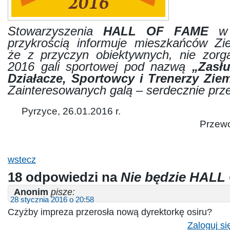
.
Stowarzyszenia
HALL OF FAME
w 
przykrością informuje mieszkańców Zie
że z przyczyn obiektywnych, nie zorg
2016 gali sportowej pod nazwą
„Zasłu
Działacze, Sportowcy i Trenerzy Ziem
Zainteresowanych galą – serdecznie prz
Pyrzyce, 26.01.
Przewo
wstecz
18 odpowiedzi na
Nie będzie HALL
Anonim
pisze:
28 stycznia 2016 o 20:58
Czyżby impreza przerosła nową dyrektorkę osiru?
Zaloguj si