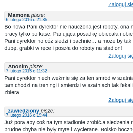
Zaloguj si
Mamona
pisze:
6 lutego 2016 o 21:35
Bo nowa Pani dyrektor nie nauczona jest roboty, ona 
pracy tylko po kase. Panująca posadkę obiecała i obiet
Pani dyrektor no cóż siedzi i pachnie… a może by tak
dupę, grabki w ręce i poszła do roboty na stadion!
Zaloguj si
Anonim
pisze:
7 lutego 2016 o 11:32
Pani dyrektor niech weźmie się za ten smród w szatni
tam chodzi na treningi i smierdzi w szatniach tak feka
zbiera
Zaloguj si
zawiedziony
pisze:
7 lutego 2016 o 19:44
Już pora aby coś na tym stadionie zrobić.a siedzenia 
brudne chyba nie były myte i wycierane. Boisko boczn