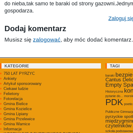
do nieba,tak samo te baraki od strony gazowni.Jedn
gospodarza.
Zaloguj si
Dodaj komentarz
Musisz się
zalogować
, aby móc dodać komentarz.
KATEGORIE
TAGI
750 LAT PYRZYC
bezpi
baraki
Ankiety
Cantus Deli
Artykuł sponsorowany
Empty Sp
Ciekawi ludzie
kon
Historyczna
Felietony
pytanie do...
morsk
Fotorelacja
PDK
Gmina Bielice
poetic
Gmina Kozielice
Publiczne Gimnaz
Gmina Lipiany
pyrzyckie spot
Gmina Przelewice
międzygmin
Gmina Warnice
czytelników
Informacje
szkoła podstawowa