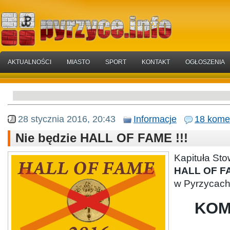
AKTUALNOŚCI
MIASTO
SPORT
KONTAKT
OGŁOSZENIA
28 stycznia 2016, 20:43
Informacje
18 kome
Nie będzie HALL OF FAME !!!
Kapituła St
HALL OF F
w Pyrzycac
KOM
.