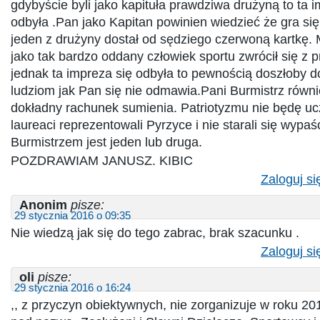
gdybyście byli jako kapituła prawdziwa drużyną to ta i
odbyła .Pan jako Kapitan powinien wiedzieć że gra się 
jeden z drużyny dostał od sędziego czerwoną kartkę.
jako tak bardzo oddany człowiek sportu zwrócił się z 
jednak ta impreza się odbyła to pewnością doszłoby do
ludziom jak Pan się nie odmawia.Pani Burmistrz równ
dokładny rachunek sumienia. Patriotyzmu nie będę ucz
laureaci reprezentowali Pyrzyce i nie starali się wypaś
Burmistrzem jest jeden lub druga.
POZDRAWIAM JANUSZ. KIBIC
Zaloguj si
Anonim
pisze:
29 stycznia 2016 o 09:35
Nie wiedzą jak się do tego zabrac, brak szacunku .
Zaloguj si
oli
pisze:
29 stycznia 2016 o 16:24
,, z przyczyn obiektywnych, nie zorganizuje w roku 20