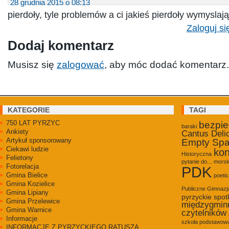
28 grudnia 2015 o 08:13
pierdoły, tyle problemów a ci jakieś pierdoły wymyslają
Zaloguj si
Dodaj komentarz
Musisz się
zalogować
, aby móc dodać komentarz.
KATEGORIE
TAGI
750 LAT PYRZYC
bezpi
baraki
Ankiety
Cantus Deli
Artykuł sponsorowany
Empty Sp
Ciekawi ludzie
kon
Historyczna
Felietony
pytanie do...
morsk
Fotorelacja
PDK
Gmina Bielice
poetic
Gmina Kozielice
Publiczne Gimnaz
Gmina Lipiany
pyrzyckie spot
Gmina Przelewice
międzygmin
Gmina Warnice
czytelników
Informacje
szkoła podstawowa
INFORMACJE Z PYRZYCKIEGO RATUSZA