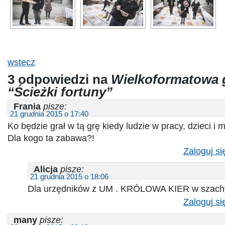
wstecz
3 odpowiedzi na
Wielkoformatowa g
“Ścieżki fortuny”
Frania
pisze:
21 grudnia 2015 o 17:40
Ko będzie grał w tą grę kiedy ludzie w pracy, dzieci i 
Dla kogo ta zabawa?!
Zaloguj si
Alicja
pisze:
21 grudnia 2015 o 18:06
Dla urzędników z UM . KRÓLOWA KIER w szach
Zaloguj si
many
pisze: