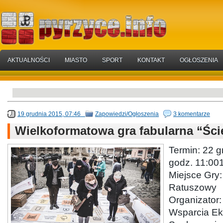
AKTUALNOŚCI
MIASTO
SPORT
KONTAKT
OGŁOSZENIA
19 grudnia 2015, 07:46
Zapowiedzi/Ogłoszenia
3 komentarze
Wielkoformatowa gra fabularna “Ście
Termin: 22 g
godz. 11:00
Miejsce Gry:
Ratuszowy
Organizator
Wsparcia Ek