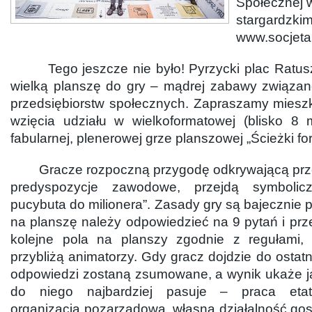
Społecznej w
stargardzki
www.socjeta
Tego jeszcze nie było! Pyrzycki plac Ratusz
wielką planszę do gry – mądrej zabawy związane
przedsiębiorstw społecznych. Zapraszamy mies
wzięcia udziału w wielkoformatowej (blisko 8 
fabularnej, plenerowej grze planszowej „Ścieżki for
Gracze rozpoczną przygodę odkrywającą przed
predyspozycje zawodowe, przejdą symbolic
pucybuta do milionera”. Zasady gry są bajecznie p
na planszę należy odpowiedzieć na 9 pytań i pr
kolejne pola na planszy zgodnie z regułami, 
przybliżą animatorzy. Gdy gracz dojdzie do ostatn
odpowiedzi zostaną zsumowane, a wynik ukaże ja
do niego najbardziej pasuje – praca etato
organizacja pozarządowa, własna działalność go