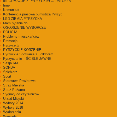
INFORMACJE Z PYRZYCKIEGO RATUSZA
Inne
Komunikat
Konferencja prasowa bumistrza Pyrzyc
LGD ZIEMIA PYRZYCKA
Mam pytanie do…
OGŁOSZENIE WYBORCZE
POLICJA
Problemy mieszkańców
Promocja
Pyrzyce.tv
PYRZYCKIE KORZENIE
Pyrzyckie Spotkania z Folklorem
Pyrzyczanie – ŚCIŚLE JAWNE
Sesja RM
SONDA
Spichlerz
Sport
Starostwo Powiatowe
Straż Miejska
Straż Pożarna
Sygnały od czytelników
Urząd Miejski
Wybory 2014
Wybory 2018
Wydarzenia
Wywiady