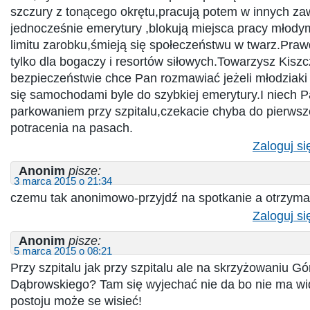
szczury z tonącego okrętu,pracują potem w innych za
jednocześnie emerytury ,blokują miejsca pracy młod
limitu zarobku,śmieją się społeczeństwu w twarz.Praw
tylko dla bogaczy i resortów siłowych.Towarzysz Kisz
bezpieczeństwie chce Pan rozmawiać jeżeli młodziaki
się samochodami byle do szybkiej emerytury.I niech P
parkowaniem przy szpitalu,czekacie chyba do pierwsze
potracenia na pasach.
Zaloguj si
Anonim
pisze:
3 marca 2015 o 21:34
czemu tak anonimowo-przyjdź na spotkanie a otrzym
Zaloguj si
Anonim
pisze:
5 marca 2015 o 08:21
Przy szpitalu jak przy szpitalu ale na skrzyżowaniu Gó
Dąbrowskiego? Tam się wyjechać nie da bo nie ma wi
postoju może se wisieć!