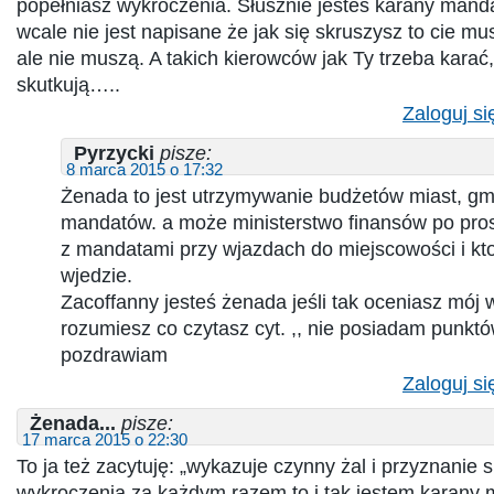
popełniasz wykroczenia. Słusznie jesteś karany mand
wcale nie jest napisane że jak się skruszysz to cie m
ale nie muszą. A takich kierowców jak Ty trzeba karać
skutkują…..
Zaloguj si
Pyrzycki
pisze:
8 marca 2015 o 17:32
Żenada to jest utrzymywanie budżetów miast, gm
mandatów. a może ministerstwo finansów po prost
z mandatami przy wjazdach do miejscowości i kto 
wjedzie.
Zacoffanny jesteś żenada jeśli tak oceniasz mój w
rozumiesz co czytasz cyt. ,, nie posiadam punkt
pozdrawiam
Zaloguj si
Żenada...
pisze:
17 marca 2015 o 22:30
To ja też zacytuję: „wykazuje czynny żal i przyznanie 
wykroczenia za każdym razem to i tak jestem karany