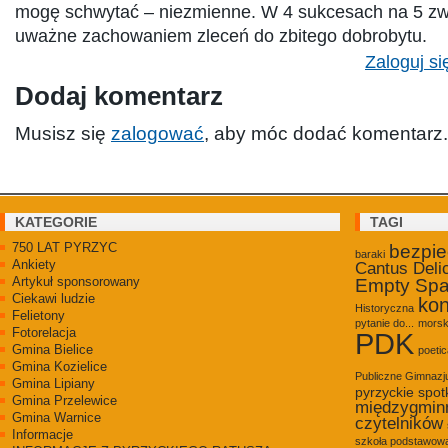
mogę schwytać – niezmienne. W 4 sukcesach na 5 zw
uważne zachowaniem zleceń do zbitego dobrobytu.
Zaloguj si
Dodaj komentarz
Musisz się
zalogować
, aby móc dodać komentarz.
KATEGORIE
TAGI
750 LAT PYRZYC
bezpi
baraki
Ankiety
Cantus Deli
Artykuł sponsorowany
Empty Sp
Ciekawi ludzie
kon
Historyczna
Felietony
pytanie do...
morsk
Fotorelacja
PDK
Gmina Bielice
poetic
Gmina Kozielice
Publiczne Gimnaz
Gmina Lipiany
pyrzyckie spot
Gmina Przelewice
międzygmin
Gmina Warnice
czytelników
Informacje
szkoła podstawowa