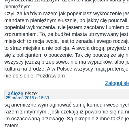
pieniężnym”
Czyli za każdym razem jak popełniasz wykroczenie je
mandatem pieniężnym słusznie, bo jakby cię pouczali, 
popełniał wykroczenia. Nie jestem zacofany i umiem c
zrozumieniem. To, że budżet miasta utrzymywany jest
miejskich to racja twoja, jest to żenada i swego rodzaju
to straż miejska a nie policja. A swoją drogą, przyjedź 
się z policjantem o pouczenie. Tak cię pouczą że się ni
wszyscy jeżdżą przepisowo, nie ma wypadków, albo jest
kultura na drodze. A w Polsce wszyscy mają pretensje
nie do siebie. Pozdrawiam
Zaloguj si
ąśłężę
pisze:
25 marca 2015 o 16:33
są anemiczne wyimaginować sumę komedii weselnyc
razem z intymnymi, jeśli czekają iż powołanie się na n
im oszacowaną przewagę. Są okropnie zimne także jeż
zatem