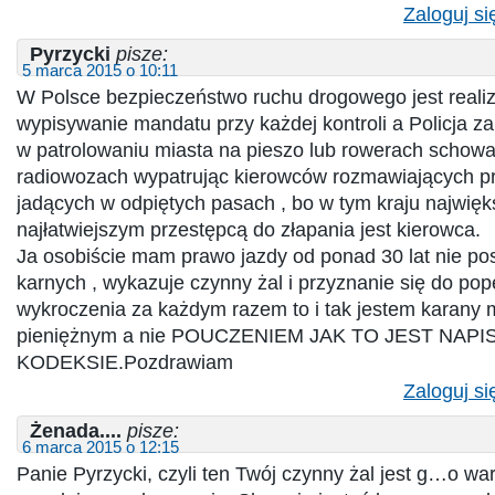
Zaloguj si
Pyrzycki
pisze:
5 marca 2015 o 10:11
W Polsce bezpieczeństwo ruchu drogowego jest reali
wypisywanie mandatu przy każdej kontroli a Policja za
w patrolowaniu miasta na pieszo lub rowerach schowa
radiowozach wypatrując kierowców rozmawiających prz
jadących w odpiętych pasach , bo w tym kraju najwi
najłatwiejszym przestępcą do złapania jest kierowca.
Ja osobiście mam prawo jazdy od ponad 30 lat nie p
karnych , wykazuje czynny żal i przyznanie się do pop
wykroczenia za każdym razem to i tak jestem karany
pieniężnym a nie POUCZENIEM JAK TO JEST NAP
KODEKSIE.Pozdrawiam
Zaloguj si
Żenada....
pisze:
6 marca 2015 o 12:15
Panie Pyrzycki, czyli ten Twój czynny żal jest g…o war