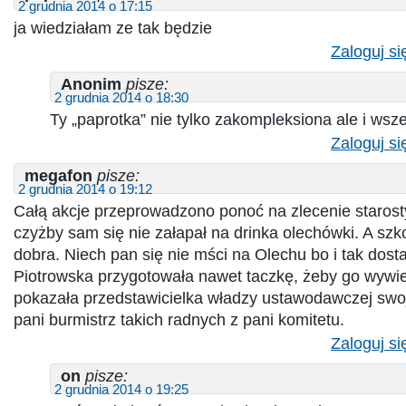
2 grudnia 2014 o 17:15
ja wiedziałam ze tak będzie
Zaloguj si
Anonim
pisze:
2 grudnia 2014 o 18:30
Ty „paprotka” nie tylko zakompleksiona ale i w
Zaloguj si
megafon
pisze:
2 grudnia 2014 o 19:12
Całą akcje przeprowadzono ponoć na zlecenie starosty
czyżby sam się nie załapał na drinka olechówki. A szk
dobra. Niech pan się nie mści na Olechu bo i tak dost
Piotrowska przygotowała nawet taczkę, żeby go wywieś
pokazała przedstawicielka władzy ustawodawczej swo
pani burmistrz takich radnych z pani komitetu.
Zaloguj si
on
pisze:
2 grudnia 2014 o 19:25