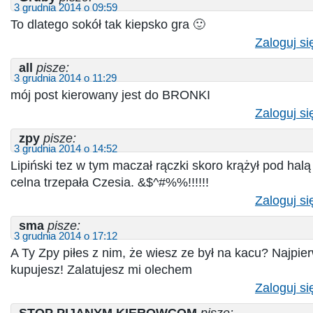
3 grudnia 2014 o 09:59
To dlatego sokół tak kiepsko gra 🙂
Zaloguj si
all
pisze:
3 grudnia 2014 o 11:29
mój post kierowany jest do BRONKI
Zaloguj si
zpy
pisze:
3 grudnia 2014 o 14:52
Lipiński tez w tym maczał rączki skoro krążył pod halą
celna trzepała Czesia. &$^#%%!!!!!!
Zaloguj si
sma
pisze:
3 grudnia 2014 o 17:12
A Ty Zpy piłes z nim, że wiesz ze był na kacu? Najpie
kupujesz! Zalatujesz mi olechem
Zaloguj si
STOP PIJANYM KIEROWCOM
pisze: