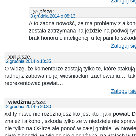
Zaloguj si
@
pisze:
3 grudnia 2014 o 08:13
A to żadna nowość, że ma problemy z alkoh
została zatrzymana na jeździe na podwójnym
brak honoru o inteligencji u tej pani to szk
Zaloguj si
xxl
pisze:
2 grudnia 2014 o 19:35
O widzę, że komentarze zostają tylko te, które atakuj
radnej z żabowa i o jej wieśniackim zachowaniu…i ta
reprezentować powiat…
Zaloguj si
wiedźma
pisze:
2 grudnia 2014 o 20:30
xxl ty nawe nie rozeznajesz kto jest kto , jaki powiat. 
znaleźli alkohol, szkoda tylko że w niedzielę nie spraw
nie tylko na OSirze ale ponoć w całej gminie. W Nowie
piwo z beczki, w Mielęcinie olechówka, na wałach w P