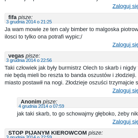
Zaloguj si
fifa
pisze:
3 grudnia 2014 o 21:25
Ja wam mowie ze ten caly bimber to malgoska piotrow
ilosci to tylko ona potrafi wypic;/
Zaloguj si
vegas
pisze:
3 grudnia 2014 o 22:56
Taki człowiek jak były burmistrz Olech to skarb i nigdy
nie będą mieli bo reszta to banda oszustów i złodzieji
miasto postawił na nogi. Złodzieje oszuści trzymajcie 
Zaloguj si
Anonim
pisze:
4 grudnia 2014 o 07:59
jak taki skarb, to go schowajmy głęboko, żeby nik
Zaloguj si
STOP PIJANYM KIEROWCOM
pisze:
3 grudnia 2014 o 22:59