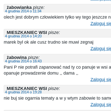
żabowianka
pisze:
4 grudnia 2014 o 11:34
olech jest dobrym człowiekiem tylko wy tego jeszcze ni
Zaloguj si
MIESZKANIEC WSI
pisze:
4 grudnia 2014 o 14:20
marek byl ok ale cusz trudno sie muwi zegnaj
Zaloguj si
żabowina
pisze:
4 grudnia 2014 o 16:43
Pani P nie potrafi zapanować nad ty co panuje w wsi 
opanuje prowadzenie domu ,, dama ,,
Zaloguj si
MIESZKANIEC WSI
pisze:
4 grudnia 2014 o 19:28
nie buj sie ogarnia tematy a w y wtym zabowie to same
Zaloguj si