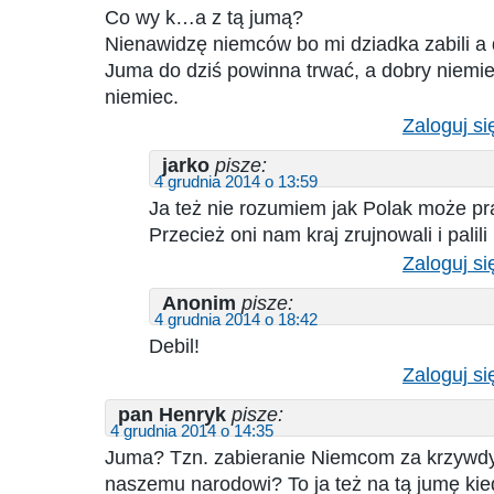
Co wy k…a z tą jumą?
Nienawidzę niemców bo mi dziadka zabili a d
Juma do dziś powinna trwać, a dobry niemi
niemiec.
Zaloguj si
jarko
pisze:
4 grudnia 2014 o 13:59
Ja też nie rozumiem jak Polak może p
Przecież oni nam kraj zrujnowali i palili
Zaloguj si
Anonim
pisze:
4 grudnia 2014 o 18:42
Debil!
Zaloguj si
pan Henryk
pisze:
4 grudnia 2014 o 14:35
Juma? Tzn. zabieranie Niemcom za krzywd
naszemu narodowi? To ja też na tą jumę ki