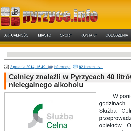
AKTUALNOŚCI
MIASTO
SPORT
KONTAKT
OGŁOSZENIA
2 grudnia 2014, 16:49
Informacje
82 komentarze
Celnicy znaleźli w Pyrzycach 40 litr
nielegalnego alkoholu
W poniedz
godzinac
Służba Cel
przeprowa
obiektów O