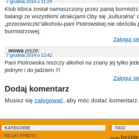
7 grudnia 2014 o 11:29
Klub kibica został namaszczony przez panią burmistrz
balangi ze wszystkimi atrakcjami.Oby się „kulturalna” d
„przeciwniczki”alkoholu-pani Piotrowskiej nie obróciła
burmistrzowej.
Zaloguj si
wowa
pisze:
7 grudnia 2014 o 12:42
Pani Piotrowska niszczy alkohol na znany jej tylko jed
jednym i do jadziem !!!
Zaloguj si
Dodaj komentarz
Musisz się
zalogować
, aby móc dodać komentarz.
KATEGORIE
TAGI
750 LAT PYRZYC
bezpi
baraki