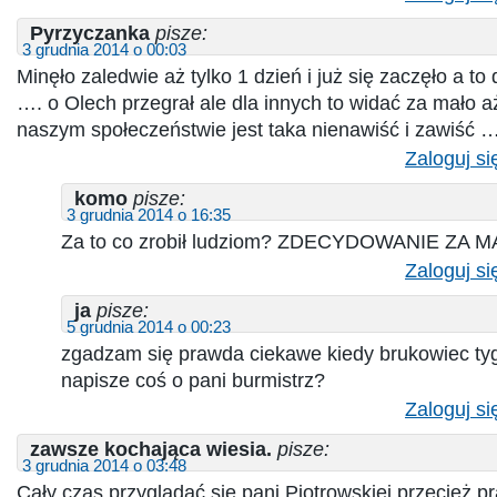
Pyrzyczanka
pisze:
3 grudnia 2014 o 00:03
Minęło zaledwie aż tylko 1 dzień i już się zaczęło a to
…. o Olech przegrał ale dla innych to widać za mało a
naszym społeczeństwie jest taka nienawiść i zawiść 
Zaloguj si
komo
pisze:
3 grudnia 2014 o 16:35
Za to co zrobił ludziom? ZDECYDOWANIE ZA M
Zaloguj si
ja
pisze:
5 grudnia 2014 o 00:23
zgadzam się prawda ciekawe kiedy brukowiec tyg
napisze coś o pani burmistrz?
Zaloguj si
zawsze kochająca wiesia.
pisze:
3 grudnia 2014 o 03:48
Cały czas przyglądać się pani Piotrowskiej przecież 