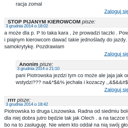
racja zomal
Zaloguj si
STOP PIJANYM KIEROWCOM
pisze:
3 grudnia 2014 o 18:02
a może dla p. P to taka kara , że prowadzi taczki . Po
i piajnym kierowcom dawać takie jednoślady do jazdy
samokrytykę. Pozdrawiam
Zaloguj si
Anonim
pisze:
3 grudnia 2014 o 21:10
pani Piotrowska jezdzi tym co może ale jaja jak o
wstydzi??? na&*$&% jechała i kozaczy ,,&$&&#$”!!!
Zaloguj si
rrrr
pisze:
3 grudnia 2014 o 18:42
Piotrowska to druga Liszowska. Radna od siedmiu bol
dla niej dobra jutro będzie tak jak Olech . a na taczce
bo na to zasługuję. Nie wiem kto oddał na nią swój gło