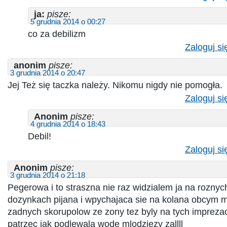
ja:
pisze:
5 grudnia 2014 o 00:27
co za debilizm
Zaloguj si
anonim
pisze:
3 grudnia 2014 o 20:47
Jej Też się taczka należy. Nikomu nigdy nie pomogła.
Zaloguj si
Anonim
pisze:
4 grudnia 2014 o 18:43
Debil!
Zaloguj si
Anonim
pisze:
3 grudnia 2014 o 21:18
Pegerowa i to straszna nie raz widzialem ja na roznyc
dozynkach pijana i wpychajaca sie na kolana obcym 
zadnych skorupolow ze zony tez byly na tych impreza
patrzec jak podlewala wode mlodziezy zallll