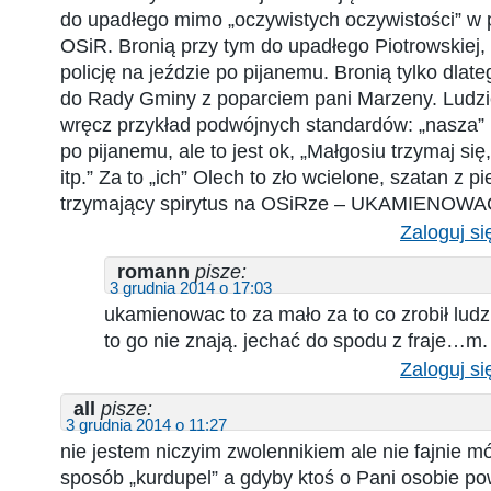
do upadłego mimo „oczywistych oczywistości” w p
OSiR. Bronią przy tym do upadłego Piotrowskiej,
policję na jeździe po pijanemu. Bronią tylko dlate
do Rady Gminy z poparciem pani Marzeny. Ludzi
wręcz przykład podwójnych standardów: „nasza” 
po pijanemu, ale to jest ok, „Małgosiu trzymaj się,
itp.” Za to „ich” Olech to zło wcielone, szatan z p
trzymający spirytus na OSiRze – UKAMIENOW
Zaloguj si
romann
pisze:
3 grudnia 2014 o 17:03
ukamienowac to za mało za to co zrobił ludz
to go nie znają. jechać do spodu z fraje…m.
Zaloguj si
all
pisze:
3 grudnia 2014 o 11:27
nie jestem niczyim zwolennikiem ale nie fajnie m
sposób „kurdupel” a gdyby ktoś o Pani osobie pow