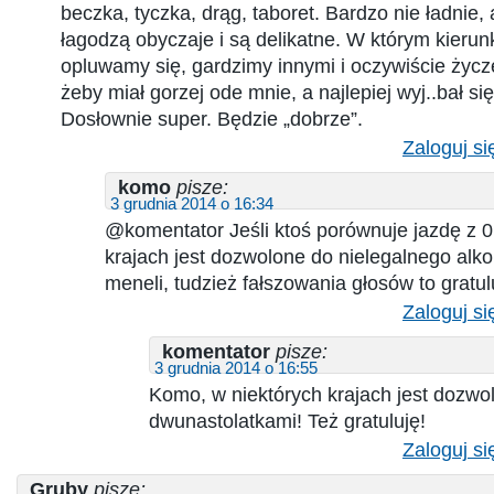
beczka, tyczka, drąg, taboret. Bardzo nie ładnie,
łagodzą obyczaje i są delikatne. W którym kieru
opluwamy się, gardzimy innymi i oczywiście życz
żeby miał gorzej ode mnie, a najlepiej wyj..bał się
Dosłownie super. Będzie „dobrze”.
Zaloguj si
komo
pisze:
3 grudnia 2014 o 16:34
@komentator Jeśli ktoś porównuje jazdę z 
krajach jest dozwolone do nielegalnego alko
meneli, tudzież fałszowania głosów to gratul
Zaloguj si
komentator
pisze:
3 grudnia 2014 o 16:55
Komo, w niektórych krajach jest dozwo
dwunastolatkami! Też gratuluję!
Zaloguj si
Gruby
pisze: