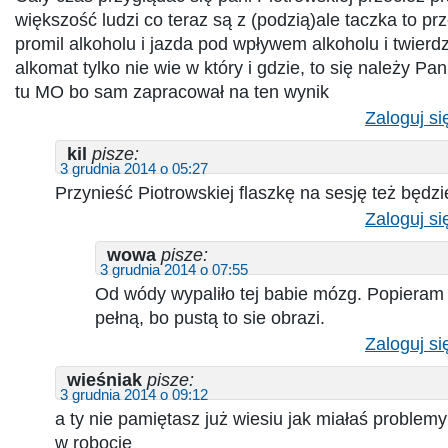
większość ludzi co teraz są z (podzią)ale taczka to prz
promil alkoholu i jazda pod wpływem alkoholu i twier
alkomat tylko nie wie w który i gdzie, to się należy Pan
tu MO bo sam zapracował na ten wynik
Zaloguj si
kil
pisze:
3 grudnia 2014 o 05:27
Przynieść Piotrowskiej flaszkę na sesję też będzi
Zaloguj si
wowa
pisze:
3 grudnia 2014 o 07:55
Od wódy wypaliło tej babie mózg. Popieram 
pełną, bo pustą to sie obrazi.
Zaloguj si
wieśniak
pisze:
3 grudnia 2014 o 09:12
a ty nie pamiętasz już wiesiu jak miałaś problemy
w robocie