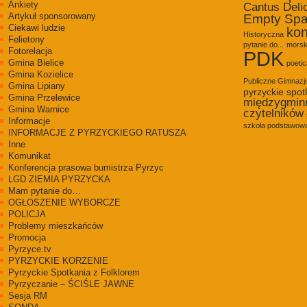
Ankiety
Cantus Deli
Artykuł sponsorowany
Empty Sp
Ciekawi ludzie
kon
Historyczna
Felietony
pytanie do...
morsk
Fotorelacja
PDK
Gmina Bielice
poetic
Gmina Kozielice
Publiczne Gimnaz
Gmina Lipiany
pyrzyckie spot
Gmina Przelewice
międzygmin
Gmina Warnice
czytelników
Informacje
szkoła podstawowa
INFORMACJE Z PYRZYCKIEGO RATUSZA
Inne
Komunikat
Konferencja prasowa bumistrza Pyrzyc
LGD ZIEMIA PYRZYCKA
Mam pytanie do…
OGŁOSZENIE WYBORCZE
POLICJA
Problemy mieszkańców
Promocja
Pyrzyce.tv
PYRZYCKIE KORZENIE
Pyrzyckie Spotkania z Folklorem
Pyrzyczanie – ŚCIŚLE JAWNE
Sesja RM