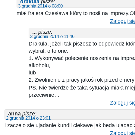
drakula
pisze:
3 grudnia 2014 o 08:00
miał frajera Czesława który to nosił na imprezy.O
Zaloguj si
...
pisze:
3 grudnia 2014 o 11:46
Drakula, jeżeli tak piszesz to odpowiedz któ
wybrał, o to one:
1. Wykonywać polecenie noszenia na impre
alkoholu,
lub
2. Zwolnienie z pracy jakoś rok przed emery
PS. Nie twierdze że taka sytuacja miała mie
przeciwnie…
Zaloguj si
anna
pisze:
2 grudnia 2014 o 23:01
i zaczelo sie ujadanie kundli ciekawe jak beda ujadac z
Zaloguj si