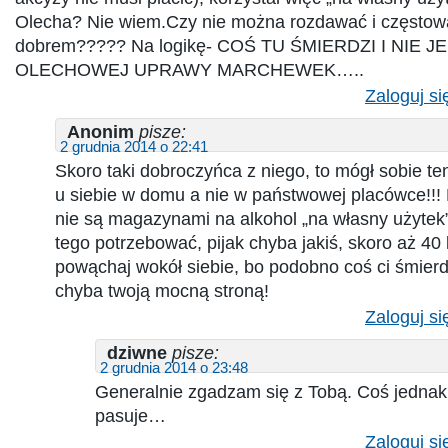
Olecha? Nie wiem.Czy nie można rozdawać i często
dobrem????? Na logikę- COŚ TU ŚMIERDZI I NIE 
OLECHOWEJ UPRAWY MARCHEWEK…..
Zaloguj si
Anonim
pisze:
2 grudnia 2014 o 22:41
Skoro taki dobroczyńca z niego, to mógł sobie t
u siebie w domu a nie w państwowej placówce!!
nie są magazynami na alkohol „na własny użytek”
tego potrzebować, pijak chyba jakiś, skoro aż 40 
powąchaj wokół siebie, bo podobno coś ci śmierdz
chyba twoją mocną stroną!
Zaloguj si
dziwne
pisze:
2 grudnia 2014 o 23:48
Generalnie zgadzam się z Tobą. Coś jednak 
pasuje…
Zaloguj si