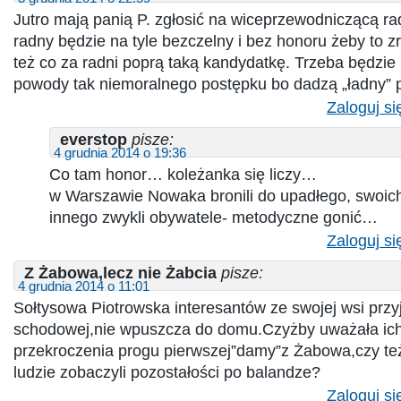
Jutro mają panią P. zgłosić na wiceprzewodniczącą ra
radny będzie na tyle bezczelny i bez honoru żeby to 
też co za radni poprą taką kandydatkę. Trzeba będzie 
powody tak niemoralnego postępku bo dadzą „ładny” p
Zaloguj si
everstop
pisze:
4 grudnia 2014 o 19:36
Co tam honor… koleżanka się liczy…
w Warszawie Nowaka bronili do upadłego, swoich 
innego zwykli obywatele- metodyczne gonić…
Zaloguj si
Z Żabowa,lecz nie Żabcia
pisze:
4 grudnia 2014 o 11:01
Sołtysowa Piotrowska interesantów ze swojej wsi przy
schodowej,nie wpuszcza do domu.Czyżby uważała ic
przekroczenia progu pierwszej”damy”z Żabowa,czy te
ludzie zobaczyli pozostałości po balandze?
Zaloguj si