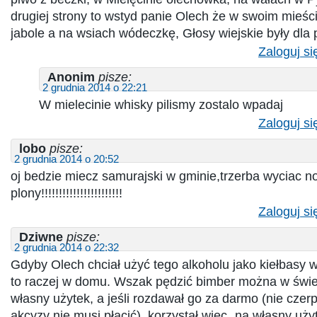
drugiej strony to wstyd panie Olech że w swoim mieści
jabole a na wsiach wódeczkę, Głosy wiejskie były dla
Zaloguj si
Anonim
pisze:
2 grudnia 2014 o 22:21
W mielecinie whisky pilismy zostalo wpadaj
Zaloguj si
lobo
pisze:
2 grudnia 2014 o 20:52
oj bedzie miecz samurajski w gminie,trzerba wyciac 
plony!!!!!!!!!!!!!!!!!!!!!!!
Zaloguj si
Dziwne
pisze:
2 grudnia 2014 o 22:32
Gdyby Olech chciał użyć tego alkoholu jako kiełbasy 
to raczej w domu. Wszak pędzić bimber można w świe
własny użytek, a jeśli rozdawał go za darmo (nie czerp
akcyzy nie musi płacić), korzystał więc „na własny użyt