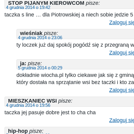
STOP PIJANYM KIEROWCOM
pisze:
4 grudnia 2014 o 19:42
taczka s line … dla Piotrowskiej a niech sobie jedzie 
Zaloguj si
wieśniak
pisze:
4 grudnia 2014 o 23:06
ty loczek już daj spokój pogódź się z przegraną 
Zaloguj si
ja:
pisze:
5 grudnia 2014 o 00:29
dokładnie wiocha.pl tylko ciekawe jak się z gminą
który dostała na sprzątanie wsi bez taczki i kto za
Zaloguj si
MIESZKANIEC WSI
pisze:
4 grudnia 2014 o 19:56
taczka jej pasuje dobre jest to cha cha
Zaloguj si
hip-hop
pisze: