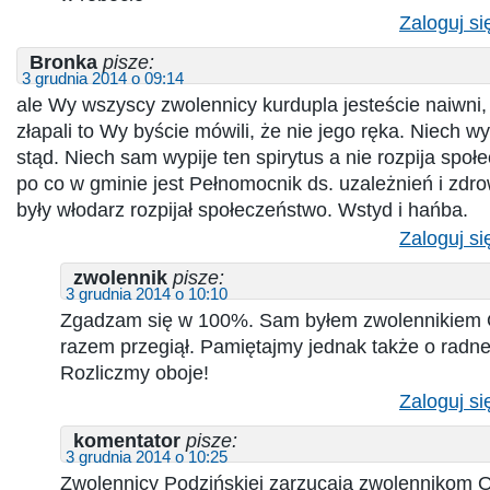
Zaloguj si
Bronka
pisze:
3 grudnia 2014 o 09:14
ale Wy wszyscy zwolennicy kurdupla jesteście naiwni, 
złapali to Wy byście mówili, że nie jego ręka. Niech
stąd. Niech sam wypije ten spirytus a nie rozpija spo
po co w gminie jest Pełnomocnik ds. uzależnień i zd
były włodarz rozpijał społeczeństwo. Wstyd i hańba.
Zaloguj si
zwolennik
pisze:
3 grudnia 2014 o 10:10
Zgadzam się w 100%. Sam byłem zwolennikiem O
razem przegiął. Pamiętajmy jednak także o radnej
Rozliczmy oboje!
Zaloguj si
komentator
pisze:
3 grudnia 2014 o 10:25
Zwolennicy Podzińskiej zarzucają zwolennikom 