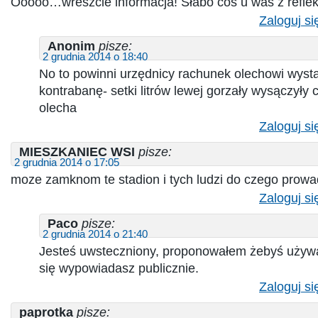
Ooooo…wreszcie informacja! Słabo coś u was z reflek
Zaloguj si
Anonim
pisze:
2 grudnia 2014 o 18:40
No to powinni urzędnicy rachunek olechowi wysta
kontrabanę- setki litrów lewej gorzały wysączyły
olecha
Zaloguj si
MIESZKANIEC WSI
pisze:
2 grudnia 2014 o 17:05
moze zamknom te stadion i tych ludzi do czego prow
Zaloguj si
Paco
pisze:
2 grudnia 2014 o 21:40
Jesteś uwsteczniony, proponowałem żebyś używał
się wypowiadasz publicznie.
Zaloguj si
paprotka
pisze: