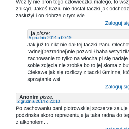
Weź ty nie broń tego człowieczka małego, to wszy
znikąd. Jakoś Kaziu nie dostał taczki jak odchodzi
zasłużył i on dobrze o tym wie.
Zaloguj si
ja
pisze:
5 grudnia 2014 o 00:19
Jak już to nikt nie dał tej taczki Panu Olech
radnej(bezradnej)nie pozwolił haha wstydziła
zachowanie to tylko na wiocha pl się nadaje
sobie zdjęcia nie zrobiła bo to jej słoma z b
Ciekawe jak się rozliczy z taczki Gminnej kt
sprzątanie wsi
Zaloguj si
Anonim
pisze:
2 grudnia 2014 o 22:10
Po zachowaniu pani piotrowskiej szczerze zaluje
podzinska skoro reprezentuje ja taka radna do t
z alkoholem…