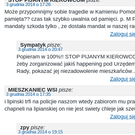
3 grudnia 2014 o 17:26
Może przypomnijmy sobie tragedie w Kamieniu Pomors
pamięta?? czas tak szybko uwalnia od pamięci. p. M P
mandaty szkoda tylko , ze dostała mandat w naszej rad
Zaloguj si
Sympatyk
pisze:
3 grudnia 2014 o 20:47
Popieram w 100%!! STOP PIJANYM KIEROWCOM
żeby zorganizować jakiś happening pod Urzędem
Rady, pokazać jej niezadowolenie mieszkańców
Zaloguj si
MIESZKANIEC WSI
pisze:
3 grudnia 2014 o 17:35
i lipinski trfi na policjie naszom wtedy zabiorom mu p
chapneli na lipianskiej on nie jest swiety chleje jak sz
Zaloguj si
zpy
pisze:
3 grudnia 2014 o 19:15