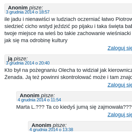
Anonim
pisze:
3 grudnia 2014 o 18:57
ile jadu i nienawiści w ludziach oczerniać łatwo Piotr
siedzieć cicho wstyd jeździć po pijaku i taka święta 
twoje miejsce na wieś bo takie zachowanie wieśniacki 
jak się ma odrobinę kultury
Zaloguj si
ją
pisze:
3 grudnia 2014 o 20:40
Kto był na pożegnaniu Olecha to widział jak kierowni
Żenada. Ją też powinni skontrolować może i tam znajda
Zaloguj si
Anonim
pisze:
4 grudnia 2014 o 11:54
Marta L.??? Ta co kiedyś jumą się zajmowała???
Zaloguj si
Anonim
pisze:
4 grudnia 2014 o 13:38