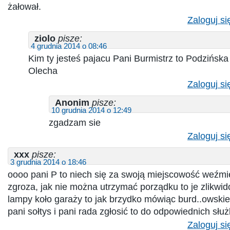
żałował.
Zaloguj si
ziolo
pisze:
4 grudnia 2014 o 08:46
Kim ty jesteś pajacu Pani Burmistrz to Podzińska 
Olecha
Zaloguj si
Anonim
pisze:
10 grudnia 2014 o 12:49
zgadzam sie
Zaloguj si
xxx
pisze:
3 grudnia 2014 o 18:46
oooo pani P to niech się za swoją miejscowość weźmie 
zgroza, jak nie można utrzymać porządku to je zlikwi
lampy koło garaży to jak brzydko mówiąc burd..owski
pani sołtys i pani rada zgłosić to do odpowiednich sł
Zaloguj si