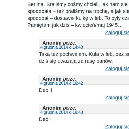
Berlina. Braliśmy cośmy chcieli, jak nam si
spodobała – też braliśmy na trochę, a jak si
spodobał – dostawał kulkę w łeb. To były cz
Pamiętam jak dziś – kwiecień/maj 1945…
Zaloguj si
Anonim
pisze:
4 grudnia 2014 o 14:43
Taką też pochwalam. Kula w łeb, bez 
dziś się uważają za rasę panów.
Zaloguj si
Anonim
pisze:
4 grudnia 2014 o 18:42
Debil!
Zaloguj si
Anonim
pisze:
4 grudnia 2014 o 18:43
Debil
Zaloguj si