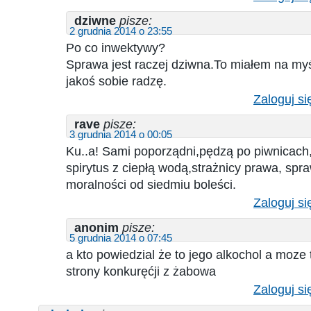
dziwne
pisze:
2 grudnia 2014 o 23:55
Po co inwektywy?
Sprawa jest raczej dziwna.To miałem na myś
jakoś sobie radzę.
Zaloguj si
rave
pisze:
3 grudnia 2014 o 00:05
Ku..a! Sami poporządni,pędzą po piwnicach,
spirytus z ciepłą wodą,strażnicy prawa, spra
moralności od siedmiu boleści.
Zaloguj si
anonim
pisze:
5 grudnia 2014 o 07:45
a kto powiedzial że to jego alkochol a moze
strony konkuręćji z żabowa
Zaloguj si