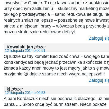
inwestycji w Gminie. To nie łatwe zadanie z punktu wid
przy obecnym zadłużeniu – skuteczny marketing może
takiego przedsięwzięcia – samo redukowanie długu ni
realnych zmian na lepsze – potrzebne są nowe inwest
stricte z miejscami pracy – wówczas będą przychody 
można skutecznie redukować deficyt.
Zaloguj si
Kowalski jan
pisze:
12 listopada 2014 o 00:51
Oj ludzie każdy komitet Bed zdać chwalił swojego kan
kontrkandydaci będą jechać przeciwnika skończcie z 
żenada każdy anonimowy to jest mądry jak to się mow
przyjmnie 😉 dajcie szanse niech wygra najlepszy!!!!
Zaloguj si
kj
pisze:
12 listopada 2014 o 00:53
A pani Kordaczuk niech się pochwalić dlaczego już ni
banku…. Skoro chcę być burmistrzem. Niech pokaże