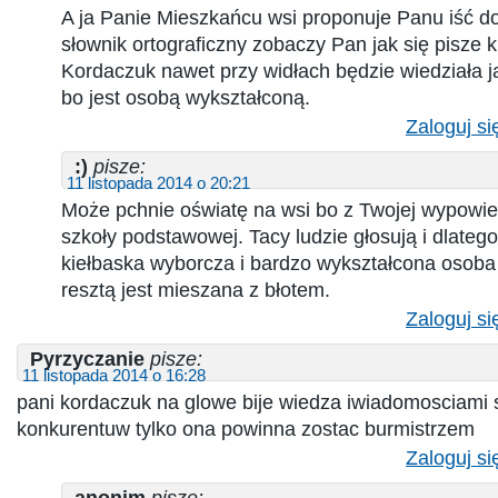
A ja Panie Mieszkańcu wsi proponuje Panu iść do 
słownik ortograficzny zobaczy Pan jak się pisze k
Kordaczuk nawet przy widłach będzie wiedziała ja
bo jest osobą wykształconą.
Zaloguj si
:)
pisze:
11 listopada 2014 o 20:21
Może pchnie oświatę na wsi bo z Twojej wypowied
szkoły podstawowej. Tacy ludzie głosują i dlatego 
kiełbaska wyborcza i bardzo wykształcona osoba
resztą jest mieszana z błotem.
Zaloguj si
Pyrzyczanie
pisze:
11 listopada 2014 o 16:28
pani kordaczuk na glowe bije wiedza iwiadomosciami
konkurentuw tylko ona powinna zostac burmistrzem
Zaloguj si
anonim
pisze: