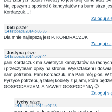
Najlepszym z spośród 8 kandydatów na burmistrza jest
Kordaczuk…!
Zaloguj si
beti
pisze:
14 listopada 2014 o 05:35
Dla mnie najlepszą jest P. KONDRACZUK
Zaloguj si
Justyna
pisze:
14 listopada 2014 o 07:44
pani Kordaczuk ma świetnych kandydatów na radnych
i przeczytałam opisy na stronie. Wykształceni i doświa
nam potrzeba. Pani Kordaczuk, ma Pani mój głos. W 
Pyrzyce potrzebują takiej kobiety z jajami, która bę
GOSPODARZEM, A NAWET GOSPODYNIĄ 😉
Zaloguj si
tychy
pisze:
14 listopada 2014 o 07:48
gospodyni to do garów a nie do rządzenia !