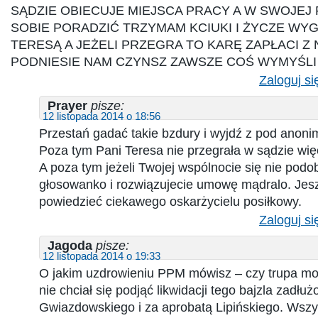
SĄDZIE OBIECUJE MIEJSCA PRACY A W SWOJEJ 
SOBIE PORADZIĆ TRZYMAM KCIUKI I ŻYCZE WYG
TERESĄ A JEŻELI PRZEGRA TO KARĘ ZAPŁACI Z
PODNIESIE NAM CZYNSZ ZAWSZE COŚ WYMYŚLI
Zaloguj si
Prayer
pisze:
12 listopada 2014 o 18:56
Przestań gadać takie bzdury i wyjdź z pod ano
Poza tym Pani Teresa nie przegrała w sądzie wię
A poza tym jeżeli Twojej wspólnocie się nie podo
głosowanko i rozwiązujecie umowę mądralo. Jes
powiedzieć ciekawego oskarżycielu posiłkowy.
Zaloguj si
Jagoda
pisze:
12 listopada 2014 o 19:33
O jakim uzdrowieniu PPM mówisz – czy trupa mo
nie chciał się podjąć likwidacji tego bajzla zadłu
Gwiazdowskiego i za aprobatą Lipińskiego. Wszys