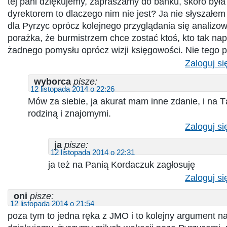
tej pani dziękujemy, zapraszamy do banku, skoro był
dyrektorem to dlaczego nim nie jest? Ja nie słyszałem n
dla Pyrzyc oprócz kolejnego przyglądania się analizowa
porażka, że burmistrzem chce zostać ktoś, kto tak na
żadnego pomysłu oprócz wizji księgowości. Nie tego 
Zaloguj si
wyborca
pisze:
12 listopada 2014 o 22:26
Mów za siebie, ja akurat mam inne zdanie, i na T
rodziną i znajomymi.
Zaloguj si
ja
pisze:
12 listopada 2014 o 22:31
ja też na Panią Kordaczuk zagłosuję
Zaloguj si
oni
pisze:
12 listopada 2014 o 21:54
poza tym to jedna ręka z JMO i to kolejny argument 