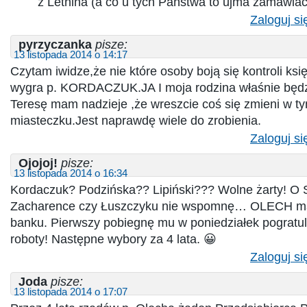
z Letnina (a co u tych Państwa to ujma zamawia
Zaloguj si
pyrzyczanka
pisze:
13 listopada 2014 o 14:17
Czytam iwidze,że nie które osoby boją się kontroli ksi
wygra p. KORDACZUK.JA I moja rodzina właśnie będz
Teresę mam nadzieje ,że wreszcie coś się zmieni w 
miasteczku.Jest naprawdę wiele do zrobienia.
Zaloguj si
Ojojoj!
pisze:
13 listopada 2014 o 16:34
Kordaczuk? Podzińska?? Lipiński??? Wolne żarty! O 
Zacharence czy Łuszczyku nie wspomnę… OLECH ma
banku. Pierwszy pobiegnę mu w poniedziałek pogratu
roboty! Następne wybory za 4 lata. 😀
Zaloguj si
Joda
pisze:
13 listopada 2014 o 17:07