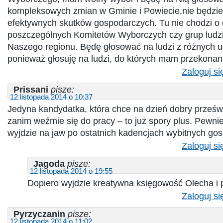
kompleksowych zmian w Gminie i Powiecie,nie będzie 
efektywnych skutków gospodarczych. Tu nie chodzi o
poszczególnych Komitetów Wyborczych czy grup ludzi,
Naszego regionu. Będę głosować na ludzi z różnych 
ponieważ głosuję na ludzi, do których mam przekonan
Zaloguj si
Prissani
pisze:
12 listopada 2014 o 10:37
Jedyna kandydatka, która chce na dzień dobry prześwi
zanim weźmie się do pracy – to już spory plus. Pewnie
wyjdzie na jaw po ostatnich kadencjach wybitnych go
Zaloguj si
Jagoda
pisze:
12 listopada 2014 o 19:55
Dopiero wyjdzie kreatywna księgowość Olecha i
Zaloguj si
Pyrzyczanin
pisze:
12 listopada 2014 o 11:02