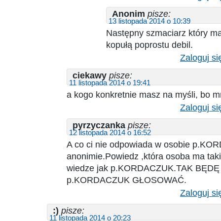
Anonim
pisze:
13 listopada 2014 o 10:39
Następny szmaciarz który m
kopułą poprostu debil.
Zaloguj si
ciekawy
pisze:
11 listopada 2014 o 19:41
a kogo konkretnie masz na myśli, bo m
Zaloguj si
pyrzyczanka
pisze:
12 listopada 2014 o 16:52
A co ci nie odpowiada w osobie p.K
anonimie.Powiedz ,która osoba ma taki
wiedze jak p.KORDACZUK.TAK BĘDĘ
p.KORDACZUK GŁOSOWAĆ.
Zaloguj si
:)
pisze:
11 listopada 2014 o 20:23