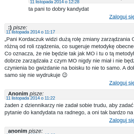
11 listopada 2014 o 12:28
ta pani to dobry kandydat
Zaloguj si
:)
pisze:
11 listopada 2014 o 11:17
„Pani Kordaczuk widzi dużą rolę zmiany zarządzania 
różną od roli rządzenia, co sugeruje metodykę obecne
Co oznacza, że nie będzie tak jak MO i tu o tą metody
dobrze zarządzała z czym MO nigdy nie miał i nie będ
czynienia bo gwizdanie na boisku to nie to samo. A do
samo się nie wydrukuje 😉
Zaloguj si
Anonim
pisze:
11 listopada 2014 o 11:22
żaden z dziennikarzy nie zadał sobie trudu, aby zadać
pytanie do kandydata na radnego, a oni tak bardzo na to 
Zaloguj si
anonim
pisze: