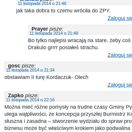
11 listopada 2014 o 21:46
jak taka dobra to czemu wróciła do ZPY.
Zaloguj si
Prayer
pisze:
11 listopada 2014 o 21:48
Bo tylko najlepsi wracają na stare, żeby coś
Drakulo grrrr posiałeś strachu.
Zaloguj si
gosc
pisze:
11 listopada 2014 o 21:34
obstawiam II turę Kordaczuk- Olech
Zaloguj si
Zapko
pisze:
11 listopada 2014 o 22:16
Można mieć różne pomysły na trudne czasy Gminy Pyr
ulega wątpliwości, że koncepcja przyszłej Burmistrz K
słuszna i zasadna – stworzenie wydziału do spraw pr
biznesu może być właściwym krokiem jako podwalina 