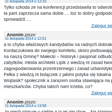
11 listopada 2014 o 12:33
Tylko szkoda ze na konferencji przedstawila to odwrot
ta pani zaprzecza sama dobie…. toz to dobry godpodar
sprowadzil….
Zaloguj si
Anonim
pisze:
11 listopada 2014 o 12:51
a to chyba właściwych kandydatów na radnych dobrał
Kordaczukowa do swojego komitetu, skoro podsuwają 
na naszą Gminę? Małecki – historyk i pasjonat odbu
zabytków, młoda architekt Lipik z wiedzą nt zasad tw
zagospodarowania przestrzennego i zasad urbanistyki 
Pełka z wiedzą nt bolączek z jakimi potyka się lokalna
Wojtasik? społecznik a zarazem osoba stawiająca na
mieszkańców. Chyba takich nam trzeba, co?
Zaloguj si
Anonim
pisze:
11 listopada 2014 o 13:58
-to niech stosuje u siebie a ja jej nie chce – Na stano