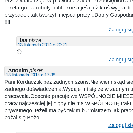
Przez 4 lata rządów p. Olecha żaden Przedsiębiorca P
przetargu na roboty publiczne a jeśli już ktoś wygrał t
przypadek tak tworzył miejsca pracy ,,Dobry Gospoda
!!!!
Zaloguj si
laa
pisze:
13 listopada 2014 o 20:21
😉
Zaloguj si
Anonim
pisze:
13 listopada 2014 o 17:38
Pani Kordaczuk bez żadnych szans.Nie wiem skąd się
żadnego doświadczenia.Wydaje mi się że w żadnym u
pracowała.Obecnie pracuje we WSPÓLNOCIE MIES
pracy najczęściej jej nigdy nie ma.WSPÓLNOTĘ traktu
prywatnego.Jeżeli ma być takim burmistrzem jak pra
pożal się Boże.
Zaloguj si