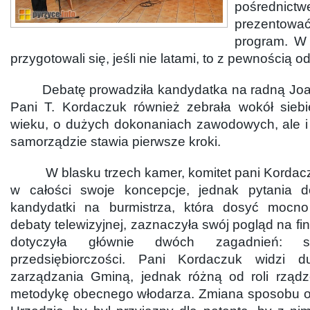
pośredni
prezentowa
program. W 
przygotowali się, jeśli nie latami, to z pewnością o
Debatę prowadziła kandydatka na radną Joann
Pani T. Kordaczuk również zebrała wokół sieb
wieku, o dużych dokonaniach zawodowych, ale i 
samorządzie stawia pierwsze kroki.
W blasku trzech kamer, komitet pani Kordacz
w całości swoje koncepcje, jednak pytania d
kandydatki na burmistrza, która dosyć mocno
debaty telewizyjnej, zaznaczyła swój pogląd na fi
dotyczyła głównie dwóch zagadnień: s
przedsiębiorczości. Pani Kordaczuk widzi 
zarządzania Gminą, jednak różną od roli rządz
metodykę obecnego włodarza. Zmiana sposobu or