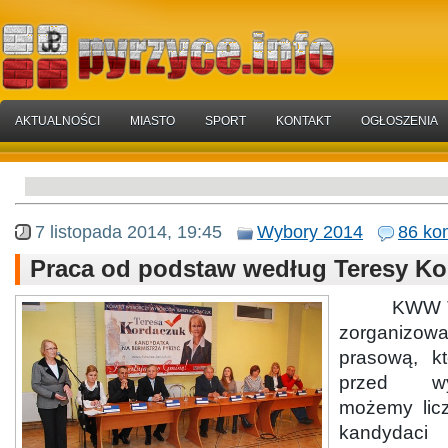
AKTUALNOŚCI
MIASTO
SPORT
KONTAKT
OGŁOSZENIA
7 listopada 2014, 19:45
Wybory 2014
86 ko
Praca od podstaw według Teresy K
KWW Tere
zorganizo
prasową, kt
przed wy
możemy licz
kandyda