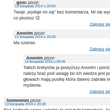
gosc
pisze:
13 listopada 2014 o 20:04
Twoje „wydaje mi się” bez komentarza. Mi się wyd
co piszesz 😉
Zaloguj si
Anonim
pisze:
13 listopada 2014 o 20:20
Ma szanse.
Zaloguj si
Anonim
pisze:
14 listopada 2014 o 05:45
Takich kretynów ja powyższy Anonim i po
należy brać pod uwagę bo ich wiedza jest po
głowach mają pustkę która dawno zabrała i
myślenie.
Zaloguj si
hmmmmm
pisze:
13 listopada 2014 o 20:28
Bez żadnych szans i wiedzy to jest twój komentarz „An