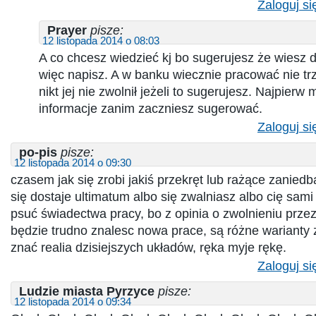
Zaloguj si
Prayer
pisze:
12 listopada 2014 o 08:03
A co chcesz wiedzieć kj bo sugerujesz że wiesz 
więc napisz. A w banku wiecznie pracować nie tr
nikt jej nie zwolnił jeżeli to sugerujesz. Najpierw 
informacje zanim zaczniesz sugerować.
Zaloguj si
po-pis
pisze:
12 listopada 2014 o 09:30
czasem jak się zrobi jakiś przekręt lub rażące zanied
się dostaje ultimatum albo się zwalniasz albo cię sam
psuć świadectwa pracy, bo z opinia o zwolnieniu prz
będzie trudno znalesc nowa prace, są różne warianty 
znać realia dzisiejszych układów, ręka myje rękę.
Zaloguj si
Ludzie miasta Pyrzyce
pisze:
12 listopada 2014 o 09:34