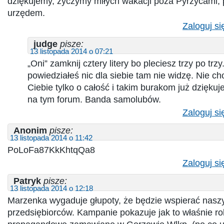
dziękujemy, życzymy miłych wakacji poza Pyrzycami,
urzędem.
Zaloguj si
judge
pisze:
13 listopada 2014 o 07:21
„Oni” zamknij cztery litery bo pleciesz trzy po tr
powiedziałeś nic dla siebie tam nie widzę. Nie c
Ciebie tylko o całość i takim burakom już dzięku
na tym forum. Banda samolubów.
Zaloguj si
Anonim
pisze:
13 listopada 2014 o 11:42
PoLoFa87KkKhtqQa8
Zaloguj si
Patryk
pisze:
13 listopada 2014 o 12:18
Marzenka wygaduje głupoty, że będzie wspierać nasz
przedsiębiorców. Kampanie pokazuje jak to właśnie rob