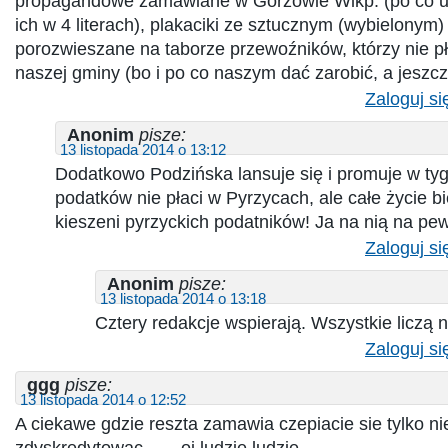
propagandowe zamawiane w Gorzowie Wlkp. (po co 
ich w 4 literach), plakaciki ze sztucznym (wybielonym
porozwieszane na taborze przewoźników, którzy nie 
naszej gminy (bo i po co naszym dać zarobić, a jeszcz
Zaloguj si
Anonim
pisze:
13 listopada 2014 o 13:12
Dodatkowo Podzińska lansuje się i promuje w tyg
podatków nie płaci w Pyrzycach, ale całe życie b
kieszeni pyrzyckich podatników! Ja na nią na pew
Zaloguj si
Anonim
pisze:
13 listopada 2014 o 13:18
Cztery redakcje wspierają. Wszystkie liczą na
Zaloguj si
ggg
pisze:
13 listopada 2014 o 12:52
A ciekawe gdzie reszta zamawia czepiacie sie tylko nie
zdyskredytowac ….. oj ludzie ludzie