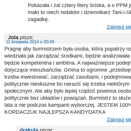
Pokazała i żal cztery litery ściska, a o PPM 
mało to niech redaktor i dziennikarz Tani-i-S
zagadkę.
Zaloguj si
Jola
pisze:
11 listopada 2014 o 20:49
Pragnę aby burmistrzem była osoba, która popatrzy na
wiedziała jak zarządzać środkami, będzie analizowała
będzie kompetentna i ambitna. A najważniejsze podej
dotyczące mieszkańców. Gmina to ogromne „przedsię
trzeba inwestować, zarządzać zasobami, i podejmowa
politycznie niesłuszne bo narazić się trzeba niektóry
społecznym. Ale aby było lepiej rządzić powinna osob
politycznie bez układów i powiązań. Burmistrz to służ
lata a nie podczas kampanii wyborczej. JESTEM 10
KORDACZUK NAJLEPSZA KANDYDATKA
Zaloguj si
drakula
pisze: