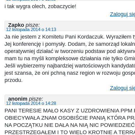
i tak wygra olech, zobaczycie!
Zaloguj si
Zapko
pisze:
12 listopada 2014 o 14:13
Ja nie jestem z Komitetu Pani Kordaczuk. Wyraziłem t
Jej konferencję i pomysły. Dodam, że samorząd lokal
operatywniej działać w tworzeniu podstaw pod aktyw
mam tu na myśli kompleksowe działania nie tylko Gmin
Jeśli wybierzemy najbardziej wartościowych kandydat
jest szansa, że oni pchną nasz region w rozwoju gos
przodu.
Zaloguj si
anonim
pisze:
12 listopada 2014 o 14:28
PANI TERESIE MAŁO KASY Z UZDROWIENIA PPM 
OBIECYWAŁA ZNAM OSOBIŚCIE PANIĄ KTÓRA PRA
NA POCZĄTKU NIE DAŁA NA NIĄ NIC POWIEDZIEĆ
PRZESTRZEGAŁEM I TO WIELO KROTNIE A TERR