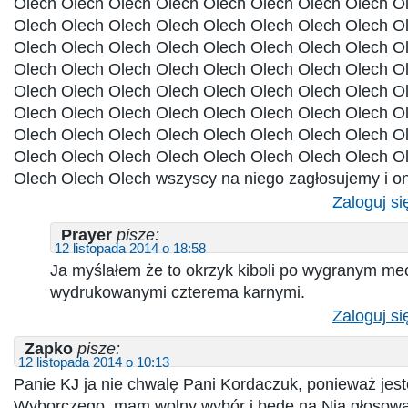
Olech Olech Olech Olech Olech Olech Olech Olech O
Olech Olech Olech Olech Olech Olech Olech Olech O
Olech Olech Olech Olech Olech Olech Olech Olech O
Olech Olech Olech Olech Olech Olech Olech Olech O
Olech Olech Olech Olech Olech Olech Olech Olech O
Olech Olech Olech Olech Olech Olech Olech Olech O
Olech Olech Olech Olech Olech Olech Olech Olech O
Olech Olech Olech Olech Olech Olech Olech Olech O
Olech Olech Olech wszyscy na niego zagłosujemy i on 
Zaloguj si
Prayer
pisze:
12 listopada 2014 o 18:58
Ja myślałem że to okrzyk kiboli po wygranym me
wydrukowanymi czterema karnymi.
Zaloguj si
Zapko
pisze:
12 listopada 2014 o 10:13
Panie KJ ja nie chwalę Pani Kordaczuk, ponieważ jest
Wyborczego, mam wolny wybór i będę na Nią głosowa