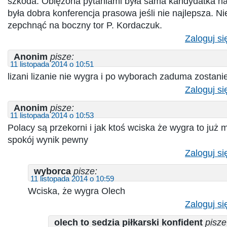
szkoda. Oblężona pytaniami była sama kandydatka na
była dobra konferencja prasowa jeśli nie najlepsza. Ni
zepchnąć na boczny tor P. Kordaczuk.
Zaloguj si
Anonim
pisze:
11 listopada 2014 o 10:51
lizani lizanie nie wygra i po wyborach zaduma zostani
Zaloguj si
Anonim
pisze:
11 listopada 2014 o 10:53
Polacy są przekorni i jak ktoś wciska że wygra to już
spokój wynik pewny
Zaloguj si
wyborca
pisze:
11 listopada 2014 o 10:59
Wciska, że wygra Olech
Zaloguj si
olech to sedzia piłkarski konfident
pisze