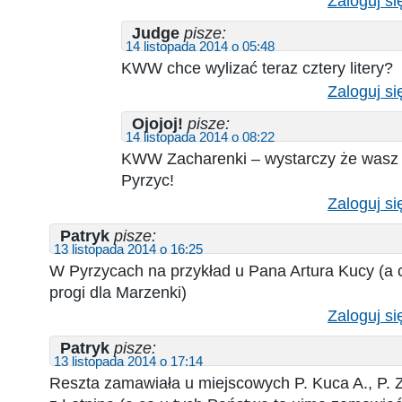
Zaloguj si
Judge
pisze:
14 listopada 2014 o 05:48
KWW chce wylizać teraz cztery litery?
Zaloguj si
Ojojoj!
pisze:
14 listopada 2014 o 08:22
KWW Zacharenki – wystarczy że wasz k
Pyrzyc!
Zaloguj si
Patryk
pisze:
13 listopada 2014 o 16:25
W Pyrzycach na przykład u Pana Artura Kucy (a 
progi dla Marzenki)
Zaloguj si
Patryk
pisze:
13 listopada 2014 o 17:14
Reszta zamawiała u miejscowych P. Kuca A., P. 