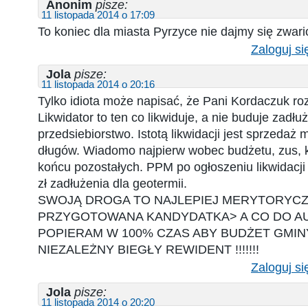
Anonim
pisze:
11 listopada 2014 o 17:09
To koniec dla miasta Pyrzyce nie dajmy się zwar
Zaloguj si
Jola
pisze:
11 listopada 2014 o 20:16
Tylko idiota może napisać, że Pani Kordaczuk ro
Likwidator to ten co likwiduje, a nie buduje zad
przedsiebiorstwo. Istotą likwidacji jest sprzedaż m
długów. Wiadomo najpierw wobec budżetu, zus, 
końcu pozostałych. PPM po ogłoszeniu likwidacji
zł zadłużenia dla geotermii.
SWOJĄ DROGA TO NAJLEPIEJ MERYTORYCZ
PRZYGOTOWANA KANDYDATKA> A CO DO A
POPIERAM W 100% CZAS ABY BUDŻET GMIN
NIEZALEŻNY BIEGŁY REWIDENT !!!!!!!
Zaloguj si
Jola
pisze:
11 listopada 2014 o 20:20