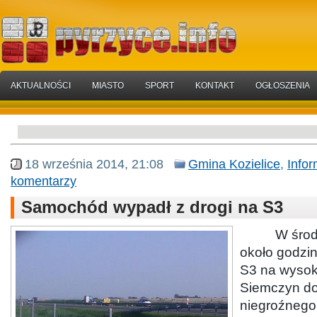
AKTUALNOŚCI
MIASTO
SPORT
KONTAKT
OGŁOSZENIA
18 września 2014, 21:08
Gmina Kozielice
,
Infor
komentarzy
Samochód wypadł z drogi na S3
W środę (
około godzi
S3 na wysok
Siemczyn do
niegroźnego