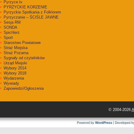
Pyrzyce.tv
PYRZYCKIE KORZENIE
Pyrzyckie Spotkania z Folklorem
Pyrzyczanie – ŚCIŚLE JAWNE
Sesja RM
SONDA
Spichlerz
Sport
Starostwo Powiatowe
Straż Miejska
Straż Pożarna
Sygnały od czytelników
Urząd Miejski
Wybory 2014
Wybory 2018
Wydarzenia
Wywiady
Zapowiedzi/Ogłoszenia
© 2004-2026
A
Powered by
WordPress
| Developed 