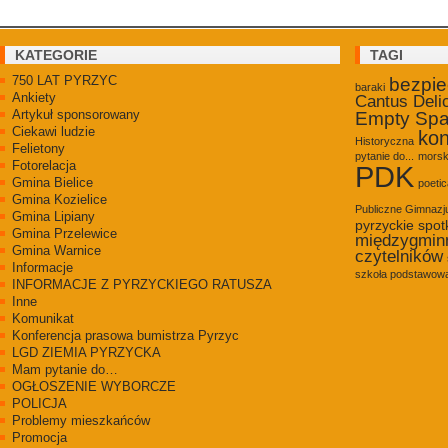
KATEGORIE
TAGI
750 LAT PYRZYC
bezpi
baraki
Ankiety
Cantus Deli
Artykuł sponsorowany
Empty Sp
Ciekawi ludzie
kon
Historyczna
Felietony
pytanie do...
morsk
Fotorelacja
PDK
Gmina Bielice
poetic
Gmina Kozielice
Publiczne Gimnaz
Gmina Lipiany
pyrzyckie spot
Gmina Przelewice
międzygmin
Gmina Warnice
czytelników
Informacje
szkoła podstawowa
INFORMACJE Z PYRZYCKIEGO RATUSZA
Inne
Komunikat
Konferencja prasowa bumistrza Pyrzyc
LGD ZIEMIA PYRZYCKA
Mam pytanie do…
OGŁOSZENIE WYBORCZE
POLICJA
Problemy mieszkańców
Promocja