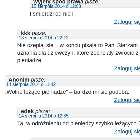
wyjety spod prawa
pisze:
15 sierpnia 2014 o 12:08
I smierdzi od nich
Zaloguj si
kkk
pisze:
13 sierpnia 2014 o 22:12
Nie czepiaj sie – w koncu pisala to Pani Sierzant
uznania dla dziewczyn, ktore zechcialy zwrocic z
pieniadze.
Zaloguj si
Anonim
pisze:
14 sierpnia 2014 o 11:42
„Wolno leżące pieniądze” – bardzo mi się podoba.
Zaloguj si
edek
pisze:
14 sierpnia 2014 o 12:55
Ta, w odróżnieniu od pieniędzy szybko leżących 
Zaloguj si