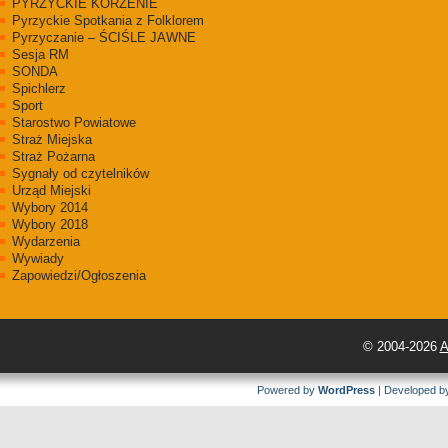
PYRZYCKIE KORZENIE
Pyrzyckie Spotkania z Folklorem
Pyrzyczanie – ŚCIŚLE JAWNE
Sesja RM
SONDA
Spichlerz
Sport
Starostwo Powiatowe
Straż Miejska
Straż Pożarna
Sygnały od czytelników
Urząd Miejski
Wybory 2014
Wybory 2018
Wydarzenia
Wywiady
Zapowiedzi/Ogłoszenia
© 2004-2026
A
Powered by
WordPress
| Developed 