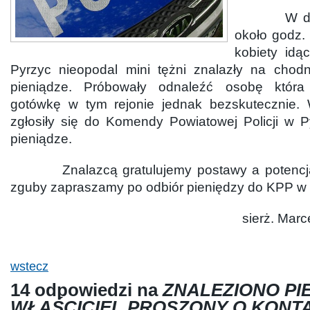
W dniu 2
około godz.
kobiety idą
Pyrzyc nieopodal mini tężni znalazły na chod
pieniądze. Próbowały odnaleźć osobę która
gotówkę w tym rejonie jednak bezskutecznie.
zgłosiły się do Komendy Powiatowej Policji w P
pieniądze.
Znalazcą gratulujemy postawy a potencjaln
zguby zapraszamy po odbiór pieniędzy do KPP w
sierż. Mar
wstecz
14 odpowiedzi na
ZNALEZIONO PI
WŁAŚCICIEL PROSZONY O KON