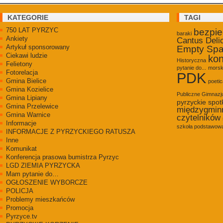
KATEGORIE
TAGI
750 LAT PYRZYC
bezpi
baraki
Ankiety
Cantus Deli
Artykuł sponsorowany
Empty Sp
Ciekawi ludzie
kon
Historyczna
Felietony
pytanie do...
morsk
Fotorelacja
PDK
Gmina Bielice
poetic
Gmina Kozielice
Publiczne Gimnaz
Gmina Lipiany
pyrzyckie spot
Gmina Przelewice
międzygmin
Gmina Warnice
czytelników
Informacje
szkoła podstawowa
INFORMACJE Z PYRZYCKIEGO RATUSZA
Inne
Komunikat
Konferencja prasowa bumistrza Pyrzyc
LGD ZIEMIA PYRZYCKA
Mam pytanie do…
OGŁOSZENIE WYBORCZE
POLICJA
Problemy mieszkańców
Promocja
Pyrzyce.tv