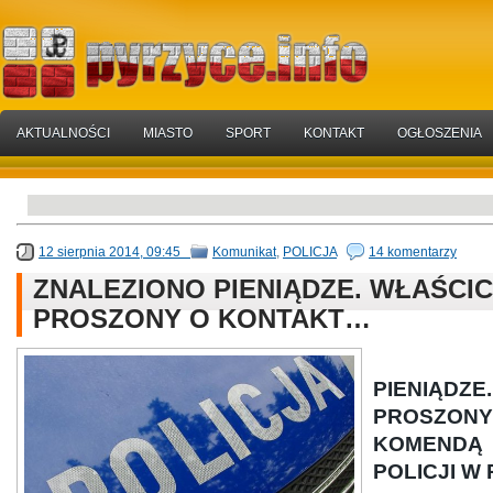
AKTUALNOŚCI
MIASTO
SPORT
KONTAKT
OGŁOSZENIA
12 sierpnia 2014, 09:45
Komunikat
,
POLICJA
14 komentarzy
ZNALEZIONO PIENIĄDZE. WŁAŚCIC
PROSZONY O KONTAKT…
ZNAL
PIENIĄDZ
PROSZONY
KOMEND
POLICJI W