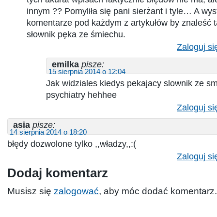
innym ?? Pomyliła się pani sierżant i tyle… A wy
komentarze pod każdym z artykułów by znaleść t
słownik pęka ze śmiechu.
Zaloguj si
emilka
pisze:
15 sierpnia 2014 o 12:04
Jak widziales kiedys pekajacy slownik ze sm
psychiatry hehhee
Zaloguj si
asia
pisze:
14 sierpnia 2014 o 18:20
błędy dozwolone tylko ,,władzy,,:(
Zaloguj si
Dodaj komentarz
Musisz się
zalogować
, aby móc dodać komentarz.