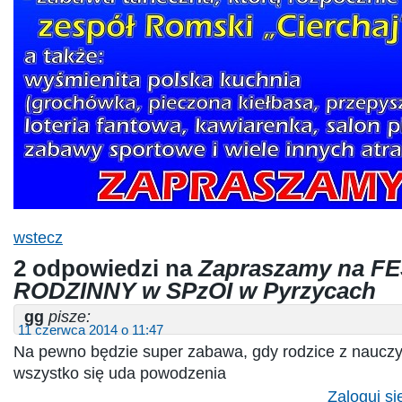
wstecz
2 odpowiedzi na
Zapraszamy na F
RODZINNY w SPzOI w Pyrzycach
gg
pisze:
11 czerwca 2014 o 11:47
Na pewno będzie super zabawa, gdy rodzice z nauczyc
wszystko się uda powodzenia
Zaloguj si