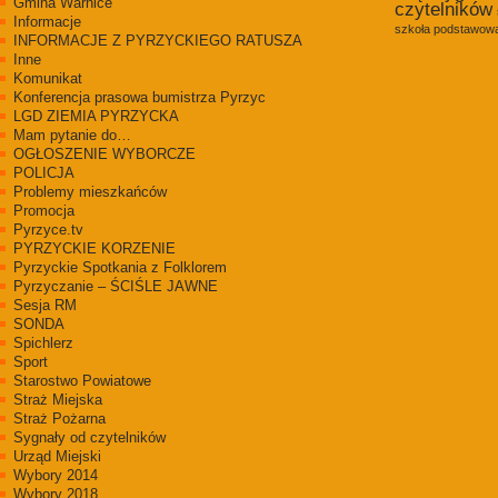
Gmina Warnice
czytelników
Informacje
szkoła podstawowa
INFORMACJE Z PYRZYCKIEGO RATUSZA
Inne
Komunikat
Konferencja prasowa bumistrza Pyrzyc
LGD ZIEMIA PYRZYCKA
Mam pytanie do…
OGŁOSZENIE WYBORCZE
POLICJA
Problemy mieszkańców
Promocja
Pyrzyce.tv
PYRZYCKIE KORZENIE
Pyrzyckie Spotkania z Folklorem
Pyrzyczanie – ŚCIŚLE JAWNE
Sesja RM
SONDA
Spichlerz
Sport
Starostwo Powiatowe
Straż Miejska
Straż Pożarna
Sygnały od czytelników
Urząd Miejski
Wybory 2014
Wybory 2018