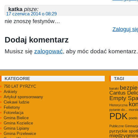
katka
pisze:
17 czerwca 2014 o 08:29
nie znoszę festynów…
Zaloguj si
Dodaj komentarz
Musisz się
zalogować
, aby móc dodać komentarz.
KATEGORIE
TAGI
750 LAT PYRZYC
bezpi
baraki
Ankiety
Cantus Deli
Artykuł sponsorowany
Empty Sp
Ciekawi ludzie
kon
Historyczna
Felietony
pytanie do...
morsk
Fotorelacja
PDK
Gmina Bielice
poetic
Gmina Kozielice
Publiczne Gimnaz
Gmina Lipiany
pyrzyckie spot
Gmina Przelewice
międzygmin