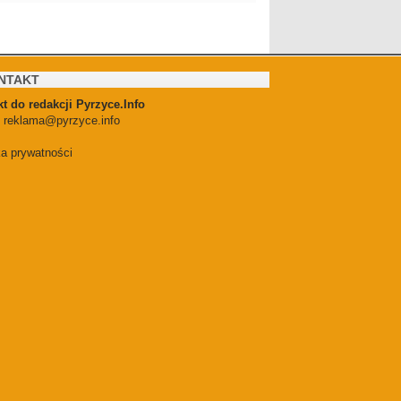
NTAKT
t do redakcji Pyrzyce.Info
:
reklama@pyrzyce.info
ka prywatności