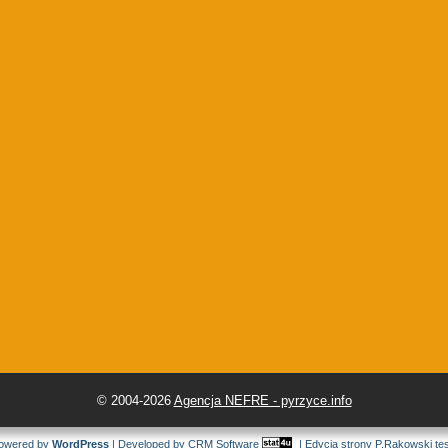
© 2004-2026
Agencja NEFRE - pyrzyce.info
owered by
WordPress
| Developed by
CRM Software
| Edycja strony
P.Rakowski
te