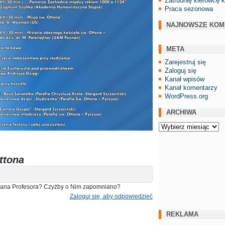
Zatrudnię kierowcę 
Praca sezonowa
NAJNOWSZE KOM
META
Zarejestruj się
Zaloguj się
Kanał wpisów
Kanał komentarzy
WordPress.org
ARCHIWA
Archiwa
ttona
 Pana Profesora? Czyżby o Nim zapomniano?
Zaloguj się, aby odpowiedzieć
REKLAMA