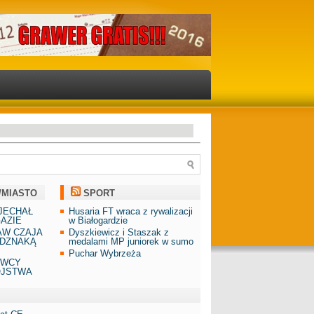
/MIASTO
SPORT
JECHAŁ
Husaria FT wraca z rywalizacji
AZIE
w Białogardzie
AW CZAJA
Dyszkiewicz i Staszak z
DZNAKĄ
medalami MP juniorek w sumo
Puchar Wybrzeża
AWCY
ÓJSTWA