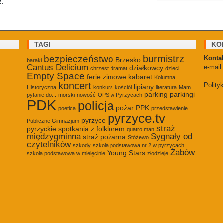
z.
TAGI
KO
burmistrz
bezpieczeństwo
Kontak
Brzesko
baraki
Cantus Delicium
e-mail
działkowcy
chrzest
dramat
dzieci
Empty Space
ferie zimowe
kabaret
Kolumna
koncert
Polity
lipiany
Historyczna
konkurs
kościół
literatura
Mam
parking
parkingi
pytanie do...
morski
nowość
OPS w Pyrzycach
PDK
policja
pożar
PPK
poetica
przedstawienie
pyrzyce.tv
pyrzyce
Publiczne Gimnazjum
straż
pyrzyckie spotkania z folklorem
quatro man
międzygminna
Sygnały od
straż pożarna
Stóżewo
czytelników
szkody
szkoła podstawowa nr 2 w pyrzycach
Żabów
Young Stars
szkoła podstawowa w mielęcinie
złodzieje