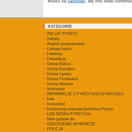
Musisz się
zalogować
, aby móc dodać komentar
KATEGORIE
750 LAT PYRZYC
Ankiety
Artykuł sponsorowany
Ciekawi ludzie
Felietony
Fotorelacja
Gmina Bielice
Gmina Kozielice
Gmina Lipiany
Gmina Przelewice
Gmina Warnice
Informacje
INFORMACJE Z PYRZYCKIEGO RATUSZA
Inne
Komunikat
Konferencja prasowa bumistrza Pyrzyc
LGD ZIEMIA PYRZYCKA
Mam pytanie do…
OGŁOSZENIE WYBORCZE
POLICJA