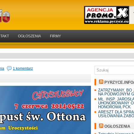
TAKT
OGŁOSZENIA
FIRMY
nia
1 komentarz
PYRZYCE.INFO
ZATRZYMANY, BO 
NA PODWÓJNYM G
MŁ. INSP. JAROSŁ
UHONOROWANY O
HONOROWĄ PCK
ARESZT DLA SPR
USIŁOWANIA ZAB
OGŁOSZENIA