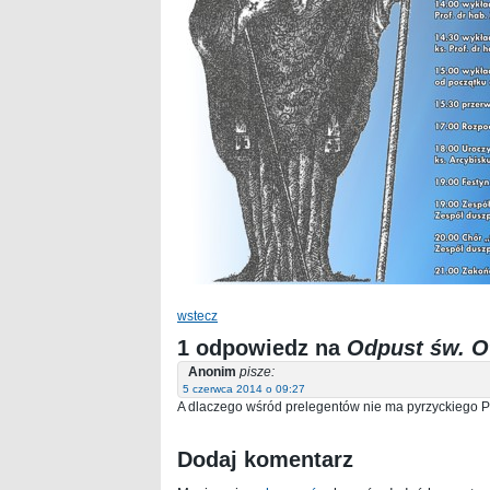
wstecz
1 odpowiedz na
Odpust św. O
Anonim
pisze:
5 czerwca 2014 o 09:27
A dlaczego wśród prelegentów nie ma pyrzyckiego
Dodaj komentarz